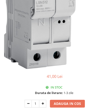
Paneluri LED
Corpuri de iluminat decorativ
interior/exterior
Exterior
Accesorii pentru iluminat
Dulii
Senzori de miscare, crepusculari si
ceasuri programabile
41,00 Lei
IN STOC
Durata de livrare:
1-3 zile
ADAUGA IN COS