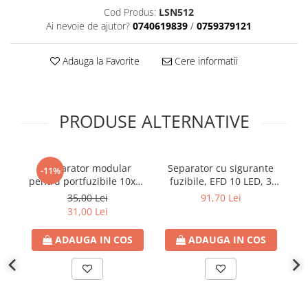
Cod Produs:
LSN512
Ai nevoie de ajutor?
0740619839
/
0759379121
Adauga la Favorite
Cere informatii
PRODUSE ALTERNATIVE
Separator modular
Separator cu sigurante
S
-11%
pentru portfuzibile 10x38
fuzibile, EFD 10 LED, 3
1p+N 32A
P+N, maxim 32A
35,00 Lei
91,70 Lei
31,00 Lei
ADAUGA IN COS
ADAUGA IN COS