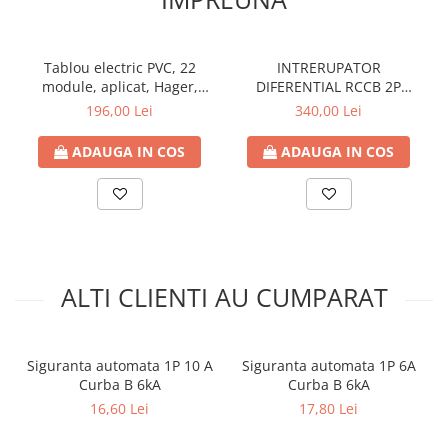
Tablou electric PVC, 22
INTRERUPATOR
module, aplicat, Hager,
DIFERENTIAL RCCB 2P
IP40, cu usa transparenta
63A/30MA, 6KA, TIP A
196,00 Lei
340,00 Lei
HAGER
ADAUGA IN COS
ADAUGA IN COS
ALTI CLIENTI AU CUMPARAT
Siguranta automata 1P 10 A
Siguranta automata 1P 6A
Curba B 6kA
Curba B 6kA
16,60 Lei
17,80 Lei