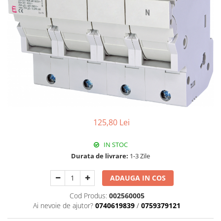
RCCB - 100mA - tip A
RCCB - 30mA - tip A
RCBO - Intrerupatoare cu protectie
diferentiala si la supracurent
RCBO - 10mA - tip A
RCBO - 30mA - tip A
Curba B
Curba C
RCBO - 30mA - tip A - Trifazat
125,80 Lei
Iluminat
IN STOC
Surse de iluminat
Durata de livrare:
1-3 Zile
Banda LED si transformatoare
Becuri incandescente si halogn
ADAUGA IN COS
Becuri si tuburi LED
Cod Produs:
002560005
Corpuri de iluminat
Ai nevoie de ajutor?
0740619839
/
0759379121
Aplice perete