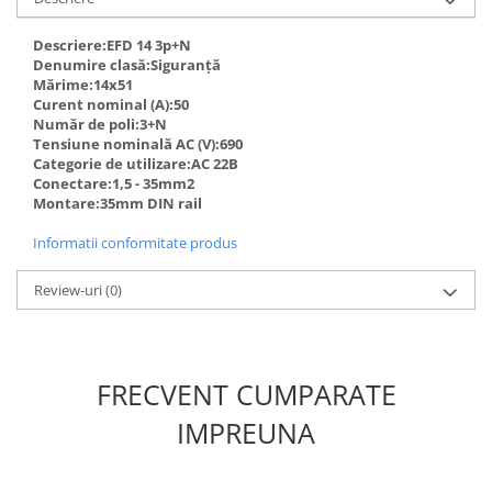
defectului de arc electric
Cabluri electrice
Descriere:EFD 14 3p+N
NYM-J
Denumire clasă:Siguranță
Mărime:14x51
NYY-J
Curent nominal (A):50
Număr de poli:3+N
Cleme si accesorii
Tensiune nominală AC (V):690
Accesorii tablou
Categorie de utilizare:AC 22B
Conectare:1,5 - 35mm2
Blocuri de distributie
Montare:35mm DIN rail
Busbar
Informatii conformitate produs
Cleme cu conexiune rapida
Review-uri
(0)
Cleme derivatie
Cleme terminale
Cleme Wago
FRECVENT CUMPARATE
Dispozitive stingere incendii
tablouri
IMPREUNA
Pini terminali
Compensarea puterii reactive