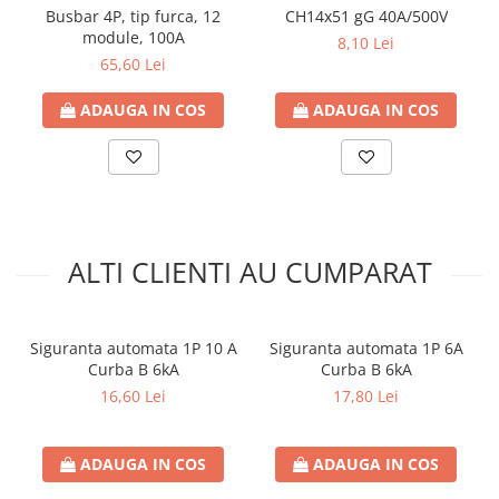
Busbar 4P, tip furca, 12
CH14x51 gG 40A/500V
Contoare de energie
module, 100A
8,10 Lei
Doze si aparataj modular
65,60 Lei
Protectia Sistemelor Fotovoltaicelor
Separatoare si fuzibile de curent
ADAUGA IN COS
ADAUGA IN COS
continuu
Cablu solar
Descarcatoare de curent continuu
Tablouri echipate PV
ALTI CLIENTI AU CUMPARAT
Relee si contactoare modulare
Contactoare modulare
DigiTop
Siguranta automata 1P 10 A
Siguranta automata 1P 6A
Relee de timp
Curba B 6kA
Curba B 6kA
16,60 Lei
17,80 Lei
Relee monitorizare
Separatoare si sigurante fuzibile
ADAUGA IN COS
ADAUGA IN COS
Separatoare de sarcina