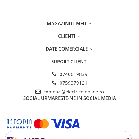
Separatoare sigurante fuzibile
Sigurante fuzibile
Sigurante fuzibile tip C,
MAGAZINUL MEU
dimensiune 10x38
Sigurante fuzibile tip C,
CLIENTI
dimensiune 14x51
Sigurante fuzibile tip D II
DATE COMERCIALE
Sigurante fuzibile tip D III
SUPORT CLIENTI
Sigurante radio 5x20
SV comutator modular de sarcină
0740619839
SPD - Descarcator - Protectie
0759379121
supratensiuni
comenzi@electrice-online.ro
T12
SOCIAL
URMARESTE-NE IN SOCIAL MEDIA
T2
Statie incarcare AUTO
Tablouri electrice
Tablouri electrice IP40