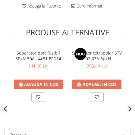
Plafoniere
Adauga la Favorite
Cere informatii
Proiectoare
Spoturi tavan
Surse de iluminat tehnic si
PRODUSE ALTERNATIVE
accesorii
Corpuri liniare
Iluminat de siguranta
Separator port fuzibil
Separator tetrapolar STV
NOU
3P+N 50A 14x51 EFD14
D02 63A 3p+N
pe
Iluminat pe sina magnetica
LED
141,60 Lei
393,40 Lei
Paneluri LED
Corpuri de iluminat decorativ
interior/exterior
ADAUGA IN COS
ADAUGA IN COS
Exterior
Accesorii pentru iluminat
Dulii
Senzori de miscare, crepusculari si
ceasuri programabile
AFDD – Dispozitive de detectare a
Descriere