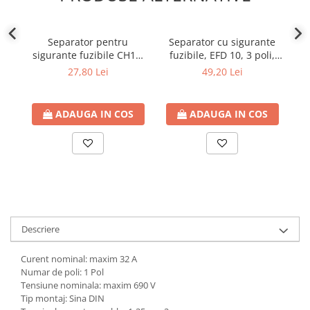
Separator pentru
Separator cu sigurante
sigurante fuzibile CH14,
fuzibile, EFD 10, 3 poli,
pe
1P, AC
maxim 32A
27,80 Lei
49,20 Lei
ADAUGA IN COS
ADAUGA IN COS
Descriere
Curent nominal: maxim 32 A
Numar de poli: 1 Pol
Tensiune nominala: maxim 690 V
Tip montaj: Sina DIN