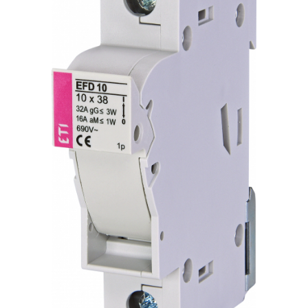
Paneluri LED
Corpuri de iluminat decorativ
interior/exterior
Exterior
Accesorii pentru iluminat
Dulii
Senzori de miscare, crepusculari si
ceasuri programabile