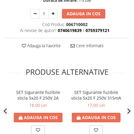
Durata de livrare:
1-3 Zile
ADAUGA IN COS
Cod Produs:
006710002
Ai nevoie de ajutor?
0740619839
/
0759379121
Adauga la Favorite
Cere informatii
PRODUSE ALTERNATIVE
SET Sigurante fuzibile
SET Sigurante fuzibile
sticla 5x20 F 250V 2A
sticla 5x20 F 250V 315mA
s
18,00 Lei
17,00 Lei
ADAUGA IN COS
ADAUGA IN COS