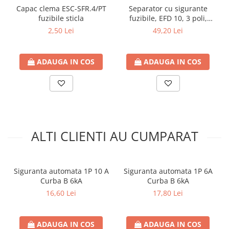
Capac clema ESC-SFR.4/PT
Separator cu sigurante
fuzibile sticla
fuzibile, EFD 10, 3 poli,
maxim 32A
2,50 Lei
49,20 Lei
ADAUGA IN COS
ADAUGA IN COS
ALTI CLIENTI AU CUMPARAT
Siguranta automata 1P 10 A
Siguranta automata 1P 6A
Curba B 6kA
Curba B 6kA
16,60 Lei
17,80 Lei
ADAUGA IN COS
ADAUGA IN COS