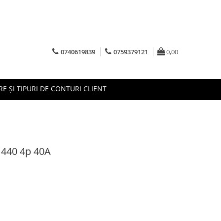
0740619839
0759379121
0,00
RE ȘI TIPURI DE CONTURI CLIENT
 440 4p 40A