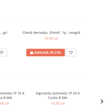
, gri
Clemă derivaţie, 25mm², 1p., neagră
Sigu
caracte
15,50 Lei
ADAUGA IN COS
A
utomata 1P 16 A
Siguranta automata 1P 20 A
Sigurant
a B 6kA
Curba B 6kA
C
,60 Lei
19,30 Lei