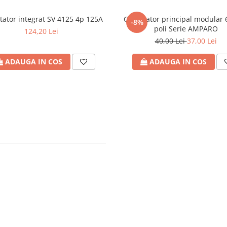
ator integrat SV 4125 4p 125A
Comutator principal modular 6
-8%
poli Serie AMPARO
124,20 Lei
40,00 Lei
37,00 Lei
ADAUGA IN COS
ADAUGA IN COS