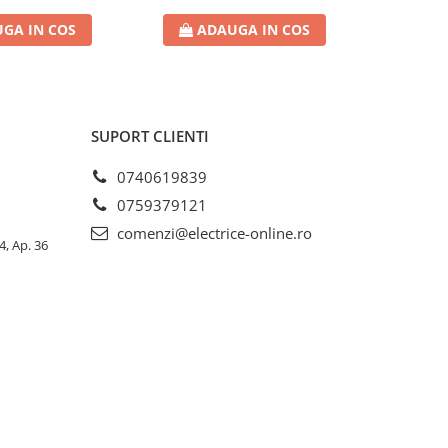
GA IN COS
ADAUGA IN COS
AD
SUPORT CLIENTI
0740619839
0759379121
comenzi@electrice-online.ro
4, Ap. 36