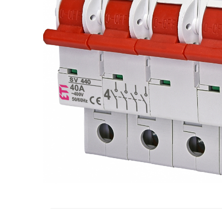
RCCB - 100mA - tip A
RCCB - 30mA - tip A
RCBO - Intrerupatoare cu protectie
diferentiala si la supracurent
RCBO - 10mA - tip A
RCBO - 30mA - tip A
Curba B
Curba C
RCBO - 30mA - tip A - Trifazat
Iluminat
Surse de iluminat
Banda LED si transformatoare
Becuri incandescente si halogn
Becuri si tuburi LED
Corpuri de iluminat
Aplice perete