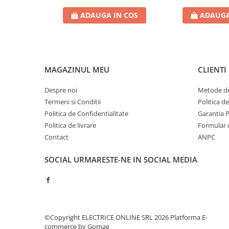
Contoare de energie
ADAUGA IN COS
ADAUGA
Doze si aparataj modular
Protectia Sistemelor Fotovoltaicelor
Separatoare si fuzibile de curent
continuu
MAGAZINUL MEU
CLIENTI
Cablu solar
Despre noi
Metode de
Descarcatoare de curent continuu
Termeni si Conditii
Politica d
Tablouri echipate PV
Politica de Confidentialitate
Garantia 
Relee si contactoare modulare
Politica de livrare
Formular 
Contact
ANPC
Contactoare modulare
DigiTop
SOCIAL
URMARESTE-NE IN SOCIAL MEDIA
Relee de timp
Relee monitorizare
Separatoare si sigurante fuzibile
Separatoare de sarcina
©Copyright ELECTRICE ONLINE SRL 2026
Platforma E-
commerce by Gomag