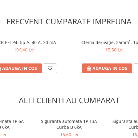
FRECVENT CUMPARATE IMPREUNA
B EFI-P4, tip A, 40 A, 30 mA
Clemă derivaţie, 25mm², 1p.
196,40 Lei
15,50 Lei
ADAUGA IN COS
ADAUGA IN COS
ALTI CLIENTI AU CUMPARAT
omata 1P 6A
Siguranta automata 1P 13A
Siguranta a
B 6kA
Curba B 6kA
Curb
Lei
16,60 Lei
16