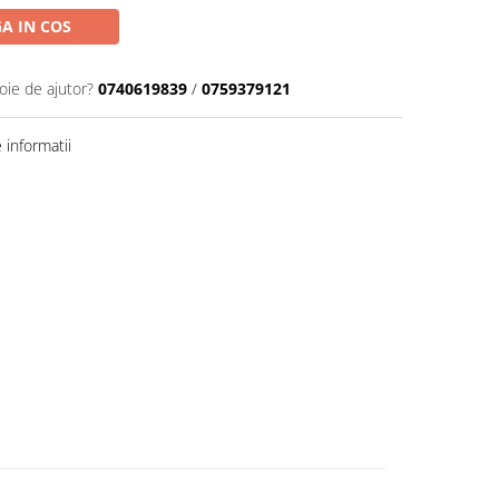
A IN COS
oie de ajutor?
0740619839
/
0759379121
informatii