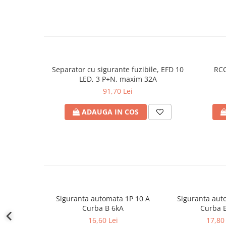
defectului de arc electric
Cabluri electrice
NYM-J
NYY-J
Cleme si accesorii
Separator cu sigurante fuzibile, EFD 10
RCC
Accesorii tablou
LED, 3 P+N, maxim 32A
Blocuri de distributie
91,70 Lei
Busbar
ADAUGA IN COS
Cleme cu conexiune rapida
Cleme derivatie
Cleme terminale
Cleme Wago
Dispozitive stingere incendii
tablouri
Siguranta automata 1P 10 A
Siguranta aut
Pini terminali
Curba B 6kA
Curba 
16,60 Lei
17,80 
Compensarea puterii reactive