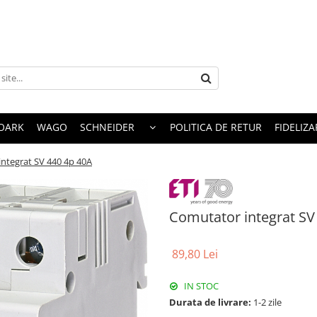
OARK
WAGO
SCHNEIDER
POLITICA DE RETUR
FIDELIZA
ntegrat SV 440 4p 40A
Comutator integrat SV
89,80 Lei
IN STOC
Durata de livrare:
1-2 zile