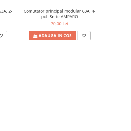
3A, 2-
Comutator principal modular 63A, 4-
Comutator 
poli Serie AMPARO
70,00 Lei
ADAUGA IN COS
ADA