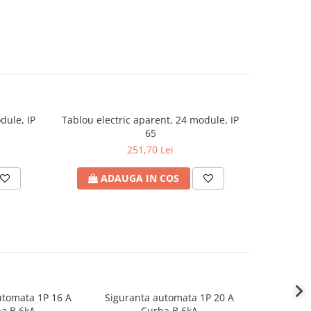
dule, IP
Tablou electric aparent, 24 module, IP
Tablou ele
65
1500VDC, ET
251,70 Lei
ADAUGA IN COS
A
utomata 1P 16 A
Siguranta automata 1P 20 A
Sigurant
a B 6kA
Curba B 6kA
C