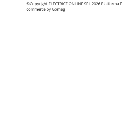
Sigurante fuzibile
©Copyright ELECTRICE ONLINE SRL 2026
Platforma E-
commerce by Gomag
Sigurante fuzibile tip C,
dimensiune 10x38
Sigurante fuzibile tip C,
dimensiune 14x51
Sigurante fuzibile tip D II
Sigurante fuzibile tip D III
Sigurante radio 5x20
SV comutator modular de sarcină
SPD - Descarcator - Protectie
supratensiuni
T12
T2
Statie incarcare AUTO
Tablouri electrice
Tablouri electrice IP40
Tablouri electrice - PT