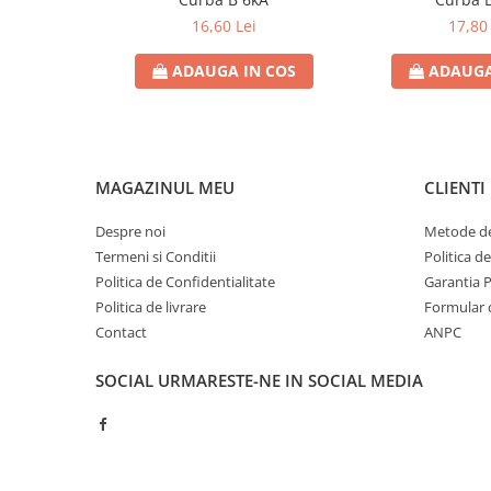
Doze si aparataj modular
16,60 Lei
17,80 
Protectia Sistemelor Fotovoltaicelor
ADAUGA IN COS
ADAUGA
Separatoare si fuzibile de curent
continuu
Cablu solar
Descarcatoare de curent continuu
MAGAZINUL MEU
CLIENTI
Tablouri echipate PV
Despre noi
Metode de
Relee si contactoare modulare
Termeni si Conditii
Politica d
Contactoare modulare
Politica de Confidentialitate
Garantia 
DigiTop
Politica de livrare
Formular 
Contact
ANPC
Relee de timp
Relee monitorizare
SOCIAL
URMARESTE-NE IN SOCIAL MEDIA
Separatoare si sigurante fuzibile
Separatoare de sarcina
Separatoare sigurante fuzibile