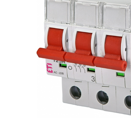
RCCB - 100mA - tip A
RCCB - 30mA - tip A
RCBO - Intrerupatoare cu protectie
diferentiala si la supracurent
RCBO - 10mA - tip A
RCBO - 30mA - tip A
Curba B
Curba C
RCBO - 30mA - tip A - Trifazat
Iluminat
Surse de iluminat
Banda LED si transformatoare
Becuri incandescente si halogn
Becuri si tuburi LED
Corpuri de iluminat
Aplice perete