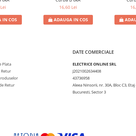
Lei
16,60 Lei
16
 IN COS
ADAUGA IN COS
ADAU
DATE COMERCIALE
 Plata
ELECTRICE ONLINE SRL
e Retur
J2021002634408
Produselor
43736958
de Retur
Aleea Ninsorii, nr. 30A, Bloc C3, Etaj 
Bucuresti, Sector 3