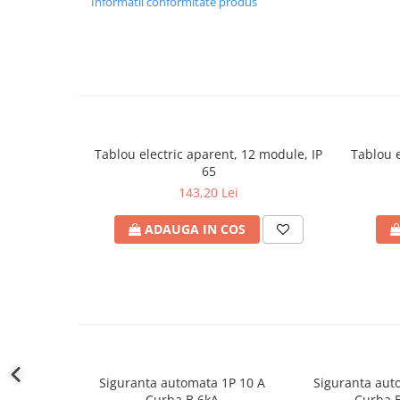
Informatii conformitate produs
Cabluri electrice
NYM-J
NYY-J
Cleme si accesorii
Accesorii tablou
Blocuri de distributie
Tablou electric aparent, 12 module, IP
Tablou e
Busbar
65
Cleme cu conexiune rapida
143,20 Lei
Cleme derivatie
ADAUGA IN COS
Cleme terminale
Cleme Wago
Dispozitive stingere incendii
tablouri
Pini terminali
Compensarea puterii reactive
Siguranta automata 1P 10 A
Siguranta aut
Contoare de energie
Curba B 6kA
Curba 