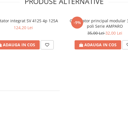
PRODUSE ALTERNATIVE
ator integrat SV 4125 4p 125A
Comutator principal modular 3
-9%
poli Serie AMPARO
124,20 Lei
35,00 Lei
32,00 Lei
ADAUGA IN COS
ADAUGA IN COS