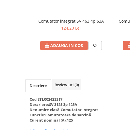
Plafoniere
Spoturi tavan
Surse de iluminat tehnic si
Comutator integrat SV 463 4p 63A
Comut
accesorii
124,20 Lei
Corpuri liniare
Iluminat de siguranta
ADAUGA IN COS
Iluminat pe sina magnetica
Paneluri LED
Corpuri de iluminat decorativ
interior/exterior
Exterior
Review-uri
(0)
Descriere
Accesorii pentru iluminat
Dulii
Cod ETI:002423317
Senzori de miscare, crepusculari si
Descriere:SV 3125 3p 125A
Denumire clasă:Comutator integrat
ceasuri programabile
Funcție:Comutatoare de sarcină
AFDD – Dispozitive de detectare a
Curent nominal (A):125
defectului de arc electric