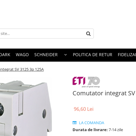
OARK
WAGO
SCHNEIDER
POLITICA DE RETUR
FIDELIZA
ntegrat SV 3125 3p 125A
Comutator integrat SV
96,60 Lei
LA COMANDA
Durata de livrare:
7-14 zile