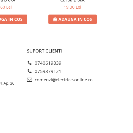
,60 Lei
19,30 Lei
GA IN COS
ADAUGA IN COS
AD
SUPORT CLIENTI
0740619839
0759379121
comenzi@electrice-online.ro
4, Ap. 36