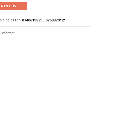
A IN COS
oie de ajutor?
0740619839
/
0759379121
informatii