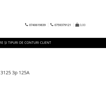
0740619839
0759379121
0,00
RE ȘI TIPURI DE CONTURI CLIENT
 3125 3p 125A