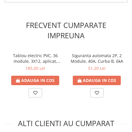
Contoare de energie
Doze si aparataj modular
Protectia Sistemelor Fotovoltaicelor
FRECVENT CUMPARATE
Separatoare si fuzibile de curent
IMPREUNA
continuu
Cablu solar
Descarcatoare de curent continuu
Tablou electric PVC, 36
Siguranta automata 2P, 2
module, 3X12, aplicat,
Module, 40A, Curba B, 6kA
Tablouri echipate PV
Noark, IP40, cu usa
185,00 Lei
51,20 Lei
Relee si contactoare modulare
transparenta
Contactoare modulare
ADAUGA IN COS
ADAUGA IN COS
DigiTop
Relee de timp
Relee monitorizare
Separatoare si sigurante fuzibile
ALTI CLIENTI AU CUMPARAT
Separatoare de sarcina