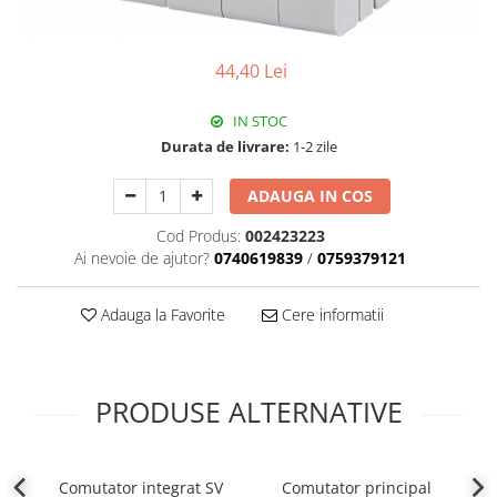
Plafoniere
Proiectoare
44,40 Lei
Spoturi tavan
Surse de iluminat tehnic si
IN STOC
accesorii
Durata de livrare:
1-2 zile
Corpuri liniare
Iluminat de siguranta
ADAUGA IN COS
Iluminat pe sina magnetica
Cod Produs:
002423223
Paneluri LED
Ai nevoie de ajutor?
0740619839
/
0759379121
Corpuri de iluminat decorativ
interior/exterior
Adauga la Favorite
Cere informatii
Exterior
Accesorii pentru iluminat
Dulii
PRODUSE ALTERNATIVE
Senzori de miscare, crepusculari si
ceasuri programabile
AFDD – Dispozitive de detectare a
Comutator integrat SV
Comutator principal