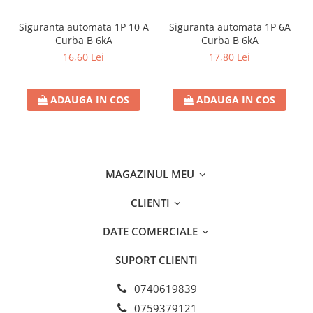
Separatoare sigurante fuzibile
Sigurante fuzibile
Siguranta automata 1P 10 A
Siguranta automata 1P 6A
Curba B 6kA
Curba B 6kA
Sigurante fuzibile tip C,
16,60 Lei
17,80 Lei
dimensiune 10x38
Sigurante fuzibile tip C,
dimensiune 14x51
ADAUGA IN COS
ADAUGA IN COS
Sigurante fuzibile tip D II
Sigurante fuzibile tip D III
Sigurante radio 5x20
SV comutator modular de sarcină
MAGAZINUL MEU
SPD - Descarcator - Protectie
supratensiuni
CLIENTI
T12
DATE COMERCIALE
T2
SUPORT CLIENTI
Statie incarcare AUTO
Tablouri electrice
0740619839
Tablouri electrice IP40
0759379121