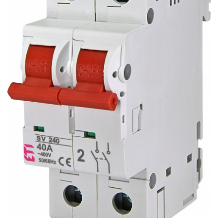
RCCB - 100mA - tip A
RCCB - 30mA - tip A
RCBO - Intrerupatoare cu protectie
diferentiala si la supracurent
RCBO - 10mA - tip A
RCBO - 30mA - tip A
Curba B
Curba C
RCBO - 30mA - tip A - Trifazat
Iluminat
Surse de iluminat
Banda LED si transformatoare
Becuri incandescente si halogn
Becuri si tuburi LED
Corpuri de iluminat
Aplice perete