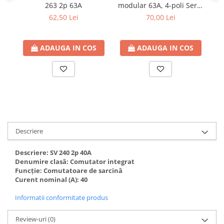
defectului de arc electric
263 2p 63A
modular 63A, 4-poli Serie
AMPARO
Cabluri electrice
62,50 Lei
70,00 Lei
NYM-J
NYY-J
ADAUGA IN COS
ADAUGA IN COS
Cleme si accesorii
Accesorii tablou
Blocuri de distributie
Busbar
Cleme cu conexiune rapida
Descriere
Cleme derivatie
Cleme terminale
Descriere: SV 240 2p 40A
Denumire clasă: Comutator integrat
Cleme Wago
Funcție: Comutatoare de sarcină
Curent nominal (A): 40
Dispozitive stingere incendii
tablouri
Informatii conformitate produs
Pini terminali
Review-uri
(0)
Compensarea puterii reactive