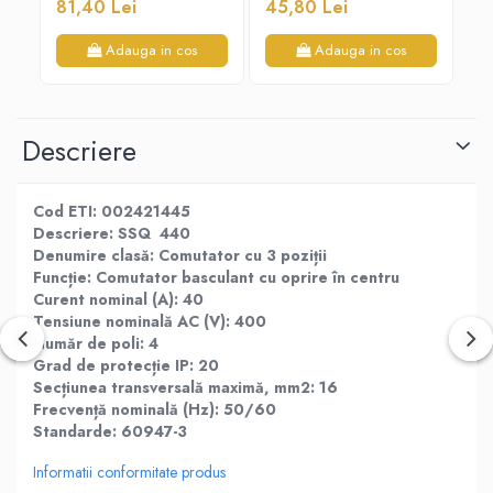
81,40 Lei
45,80 Lei
85
Adauga in cos
Adauga in cos
Descriere
Cod ETI: 002421445
Descriere: SSQ 440
Denumire clasă: Comutator cu 3 poziții
Funcție: Comutator basculant cu oprire în centru
Curent nominal (A): 40
Tensiune nominală AC (V): 400
Număr de poli: 4
Grad de protecție IP: 20
Secțiunea transversală maximă, mm2: 16
Frecvență nominală (Hz): 50/60
Standarde: 60947-3
Informatii conformitate produs