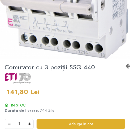
Paneluri LED
Corpuri de iluminat decorativ
interior/exterior
Exterior
Accesorii pentru iluminat
Dulii
Senzori de miscare, crepusculari si
ceasuri programabile
Comutator cu 3 poziții SSQ 440
141,80 Lei
IN STOC
Durata de livrare:
7-14 Zile
Adauga in cos