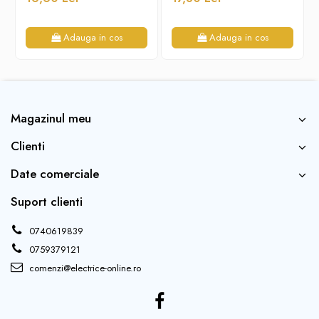
Adauga in cos
Adauga in cos
Magazinul meu
Clienti
Date comerciale
Suport clienti
0740619839
0759379121
comenzi@electrice-online.ro