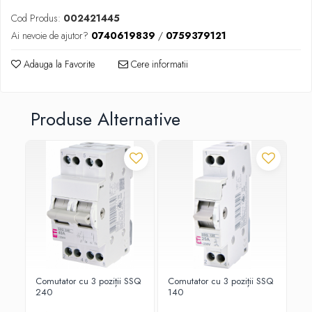
Cod Produs:
002421445
Ai nevoie de ajutor?
0740619839
/
0759379121
Adauga la Favorite
Cere informatii
Produse Alternative
Comutator cu 3 poziții SSQ
Comutator cu 3 poziții SSQ
Co
240
140
22