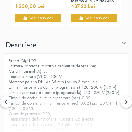
maxima 32A VA-PRO-32A
mon
Di
1.200,00 Lei
437,23 Lei
4
Adauga in cos
Adauga in cos
Descriere
Brand: DigiTOP;
Utilizare: protectie impotriva oscilatiilor de tensiune;
Curent nominal (A): 5;
Tensiune intrare (V): 0 - 400 V;
Montare: pe sina DIN de 35 mm (ocupa 3 module);
Limita inferioara de oprire (programabila): 120 -200 V (170 V);
Limita superioara de oprire (programabila): 210 - 270 V (250 V);
Timpul de oprire la limita superioara (sec): 0.02;
Timpul de oprire la limita inferioara (sec): 0.02 (sub 120 V ) / 1
(120 - 200 V);
Grad de protectie: IP20;
Temperatura de functionare (ºC): intre -25 si +50;
Temperatura de depozitare (°C): intre -50 si +40;
Umiditate de operare (%): 75% la +15 grade C.