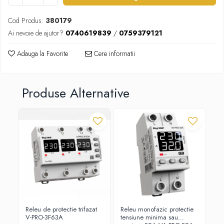
Cod Produs:
380179
Ai nevoie de ajutor?
0740619839
/
0759379121
Adauga la Favorite
Cere informatii
Produse Alternative
Releu de protectie trifazat
Releu monofazic protectie
Rel
V-PRO-3F63A
tensiune minima sau
mo