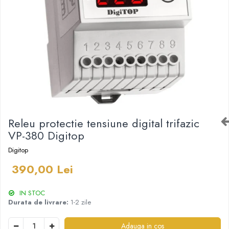
Paneluri LED
Corpuri de iluminat decorativ
interior/exterior
Exterior
Accesorii pentru iluminat
Dulii
Senzori de miscare, crepusculari si
ceasuri programabile
Releu protectie tensiune digital trifazic
VP-380 Digitop
Digitop
390,00 Lei
IN STOC
Durata de livrare:
1-2 zile
Adauga in cos