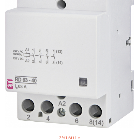
RCCB - 100mA - tip A
RCCB - 30mA - tip A
RCBO - Intrerupatoare cu protectie
diferentiala si la supracurent
RCBO - 10mA - tip A
RCBO - 30mA - tip A
Curba B
Curba C
RCBO - 30mA - tip A - Trifazat
Iluminat
Surse de iluminat
Banda LED si transformatoare
Becuri incandescente si halogn
Becuri si tuburi LED
Corpuri de iluminat
Aplice perete
260,60 Lei