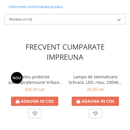
Contoare de energie
Informatii conformitate produs
Doze si aparataj modular
Review-uri
(0)
Protectia Sistemelor Fotovoltaicelor
Separatoare si fuzibile de curent
continuu
Cablu solar
FRECVENT CUMPARATE
Descarcatoare de curent continuu
IMPREUNA
Tablouri echipate PV
Relee si contactoare modulare
Releu protectie
Lampa de semnalizare
NOU
Contactoare modulare
sub/supratensiune trifazat,
Schrack, LED, rosu, 230VAC,
DigiTop
HRN 100
sina DIN
525,50 Lei
25,00 Lei
Relee de timp
ADAUGA IN COS
ADAUGA IN COS
Relee monitorizare
Separatoare si sigurante fuzibile
Separatoare de sarcina