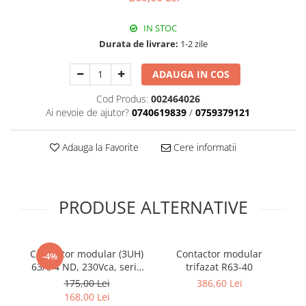
Plafoniere
IN STOC
Proiectoare
Durata de livrare:
1-2 zile
Spoturi tavan
Surse de iluminat tehnic si
ADAUGA IN COS
accesorii
Cod Produs:
002464026
Corpuri liniare
Ai nevoie de ajutor?
0740619839
/
0759379121
Iluminat de siguranta
Iluminat pe sina magnetica
Adauga la Favorite
Cere informatii
Paneluri LED
Corpuri de iluminat decorativ
interior/exterior
PRODUSE ALTERNATIVE
Exterior
Accesorii pentru iluminat
Dulii
Contactor modular (3UH)
Contactor modular
R
-4%
Senzori de miscare, crepusculari si
63A, 4 ND, 230Vca, seria
trifazat R63-40
te
ceasuri programabile
AMPARO
175,00 Lei
386,60 Lei
AFDD – Dispozitive de detectare a
168,00 Lei