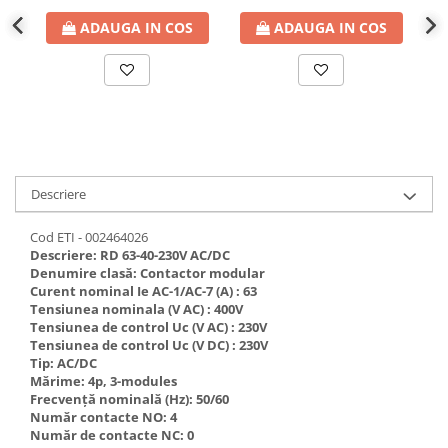
defectului de arc electric
ADAUGA IN COS
ADAUGA IN COS
Cabluri electrice
NYM-J
NYY-J
Cleme si accesorii
Accesorii tablou
Blocuri de distributie
Descriere
Busbar
Cleme cu conexiune rapida
Cod ETI - 002464026
Descriere: RD 63-40-230V AC/DC
Cleme derivatie
Denumire clasă: Contactor modular
Curent nominal Ie AC-1/AC-7 (A) : 63
Cleme terminale
Tensiunea nominala (V AC) : 400V
Tensiunea de control Uc (V AC) : 230V
Cleme Wago
Tensiunea de control Uc (V DC) : 230V
Dispozitive stingere incendii
Tip: AC/DC
tablouri
Mărime: 4p, 3-modules
Frecvență nominală (Hz): 50/60
Pini terminali
Număr contacte NO: 4
Număr de contacte NC: 0
Compensarea puterii reactive