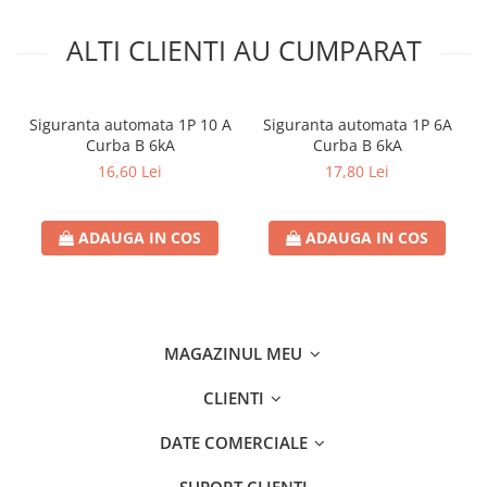
Separatoare sigurante fuzibile
Sigurante fuzibile
ALTI CLIENTI AU CUMPARAT
Sigurante fuzibile tip C,
dimensiune 10x38
Sigurante fuzibile tip C,
Siguranta automata 1P 10 A
Siguranta automata 1P 6A
dimensiune 14x51
Curba B 6kA
Curba B 6kA
Sigurante fuzibile tip D II
16,60 Lei
17,80 Lei
Sigurante fuzibile tip D III
Sigurante radio 5x20
ADAUGA IN COS
ADAUGA IN COS
SV comutator modular de sarcină
SPD - Descarcator - Protectie
supratensiuni
T12
MAGAZINUL MEU
T2
CLIENTI
Statie incarcare AUTO
Tablouri electrice
DATE COMERCIALE
Tablouri electrice IP40
SUPORT CLIENTI