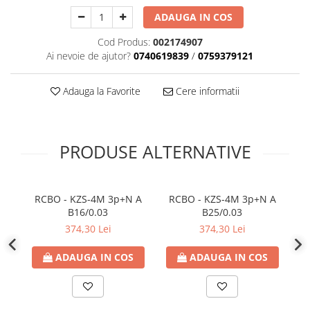
Plafoniere
ADAUGA IN COS
Proiectoare
Cod Produs:
002174907
Spoturi tavan
Ai nevoie de ajutor?
0740619839
/
0759379121
Surse de iluminat tehnic si
accesorii
Adauga la Favorite
Cere informatii
Corpuri liniare
Iluminat de siguranta
Iluminat pe sina magnetica
PRODUSE ALTERNATIVE
Paneluri LED
Corpuri de iluminat decorativ
interior/exterior
RCBO - KZS-4M 3p+N A
RCBO - KZS-4M 3p+N A
R
Exterior
B16/0.03
B25/0.03
Accesorii pentru iluminat
374,30 Lei
374,30 Lei
Dulii
ADAUGA IN COS
ADAUGA IN COS
Senzori de miscare, crepusculari si
ceasuri programabile
AFDD – Dispozitive de detectare a