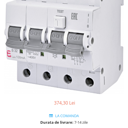
RCCB - 100mA - tip A
RCCB - 30mA - tip A
RCBO - Intrerupatoare cu protectie
diferentiala si la supracurent
RCBO - 10mA - tip A
RCBO - 30mA - tip A
Curba B
Curba C
RCBO - 30mA - tip A - Trifazat
Iluminat
Surse de iluminat
Banda LED si transformatoare
Becuri incandescente si halogn
374,30 Lei
Becuri si tuburi LED
LA COMANDA
Corpuri de iluminat
Durata de livrare:
7-14 zile
Aplice perete