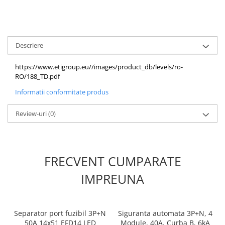
defectului de arc electric
Cabluri electrice
NYM-J
NYY-J
Descriere
Cleme si accesorii
https://www.etigroup.eu//images/product_db/levels/ro-
Accesorii tablou
RO/188_TD.pdf
Blocuri de distributie
Informatii conformitate produs
Busbar
Review-uri
(0)
Cleme cu conexiune rapida
Cleme derivatie
Cleme terminale
FRECVENT CUMPARATE
Cleme Wago
IMPREUNA
Dispozitive stingere incendii
tablouri
Pini terminali
Separator port fuzibil 3P+N
Siguranta automata 3P+N, 4
Compensarea puterii reactive
50A 14x51 EFD14 LED
Module, 40A, Curba B, 6kA