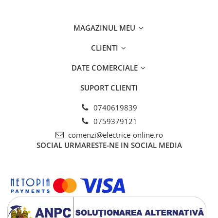
Separatoare sigurante fuzibile
Sigurante fuzibile
MAGAZINUL MEU
Sigurante fuzibile tip C,
dimensiune 10x38
CLIENTI
Sigurante fuzibile tip C,
dimensiune 14x51
DATE COMERCIALE
Sigurante fuzibile tip D II
SUPORT CLIENTI
Sigurante fuzibile tip D III
Sigurante radio 5x20
0740619839
SV comutator modular de sarcină
0759379121
SPD - Descarcator - Protectie
comenzi@electrice-online.ro
supratensiuni
SOCIAL
URMARESTE-NE IN SOCIAL MEDIA
T12
T2
Statie incarcare AUTO
Tablouri electrice
Tablouri electrice IP40