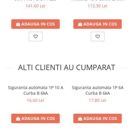
141,60 Lei
113,30 Lei
Contoare de energie
Doze si aparataj modular
Protectia Sistemelor Fotovoltaicelor
ADAUGA IN COS
ADAUGA IN COS
Separatoare si fuzibile de curent
continuu
Cablu solar
Descarcatoare de curent continuu
Tablouri echipate PV
ALTI CLIENTI AU CUMPARAT
Relee si contactoare modulare
Contactoare modulare
Siguranta automata 1P 10 A
Siguranta automata 1P 6A
DigiTop
Curba B 6kA
Curba B 6kA
Relee de timp
16,60 Lei
17,80 Lei
Relee monitorizare
Separatoare si sigurante fuzibile
ADAUGA IN COS
ADAUGA IN COS
Separatoare de sarcina