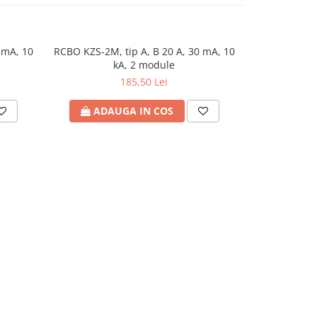
 mA, 10
RCBO KZS-2M, tip A, B 20 A, 30 mA, 10
Întreruptoa
kA, 2 module
Ex9BL-
185,50 Lei
ADAUGA IN COS
ADA