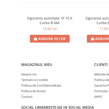
Contoare de energie
Doze si aparataj modular
Protectia Sistemelor Fotovoltaicelor
Siguranta automata 1P 10 A
Siguranta aut
Curba B 6kA
Curba 
Separatoare si fuzibile de curent
16,60 Lei
17,80 
continuu
Cablu solar
ADAUGA IN COS
ADAUGA
Descarcatoare de curent continuu
Tablouri echipate PV
Relee si contactoare modulare
MAGAZINUL MEU
CLIENTI
Contactoare modulare
DigiTop
Despre noi
Metode de
Termeni si Conditii
Politica d
Relee de timp
Politica de Confidentialitate
Garantia 
Relee monitorizare
Politica de livrare
Formular 
Separatoare si sigurante fuzibile
Contact
ANPC
Separatoare de sarcina
SOCIAL
URMARESTE-NE IN SOCIAL MEDIA