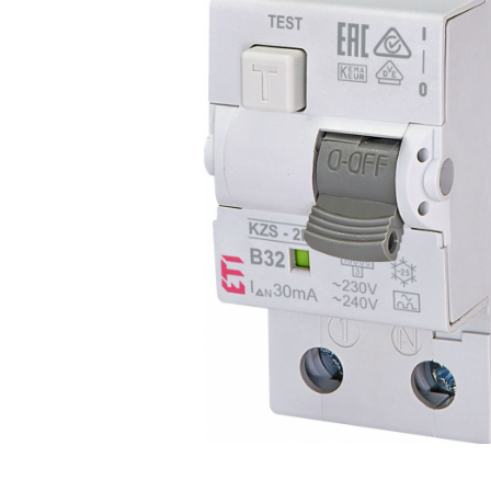
RCCB - 100mA - tip A
RCCB - 30mA - tip A
RCBO - Intrerupatoare cu protectie
diferentiala si la supracurent
RCBO - 10mA - tip A
RCBO - 30mA - tip A
Curba B
Curba C
RCBO - 30mA - tip A - Trifazat
Iluminat
Surse de iluminat
Banda LED si transformatoare
Becuri incandescente si halogn
Becuri si tuburi LED
Corpuri de iluminat
Aplice perete