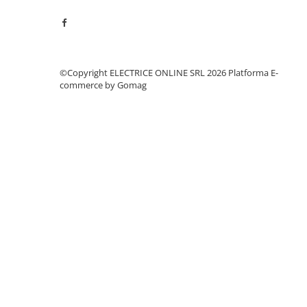
Separatoare sigurante fuzibile
Sigurante fuzibile
Sigurante fuzibile tip C,
dimensiune 10x38
©Copyright ELECTRICE ONLINE SRL 2026
Platforma E-
Sigurante fuzibile tip C,
commerce by Gomag
dimensiune 14x51
Sigurante fuzibile tip D II
Sigurante fuzibile tip D III
Sigurante radio 5x20
SV comutator modular de sarcină
SPD - Descarcator - Protectie
supratensiuni
T12
T2
Statie incarcare AUTO
Tablouri electrice
Tablouri electrice IP40