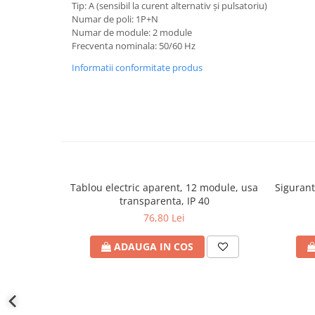
defectului de arc electric
Tip: A (sensibil la curent alternativ și pulsatoriu)
Numar de poli: 1P+N
Cabluri electrice
Numar de module: 2 module
NYM-J
Frecventa nominala: 50/60 Hz
NYY-J
Informatii conformitate produs
Cleme si accesorii
Accesorii tablou
Blocuri de distributie
Busbar
Cleme cu conexiune rapida
Tablou electric aparent, 12 module, usa
Sigurant
Cleme derivatie
transparenta, IP 40
Cleme terminale
76,80 Lei
Cleme Wago
ADAUGA IN COS
Dispozitive stingere incendii
tablouri
Pini terminali
Compensarea puterii reactive