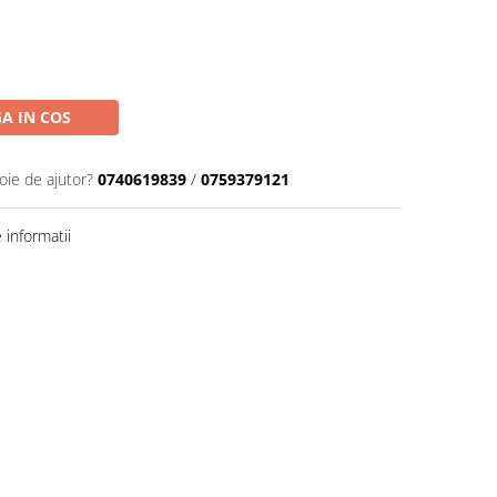
A IN COS
oie de ajutor?
0740619839
/
0759379121
informatii