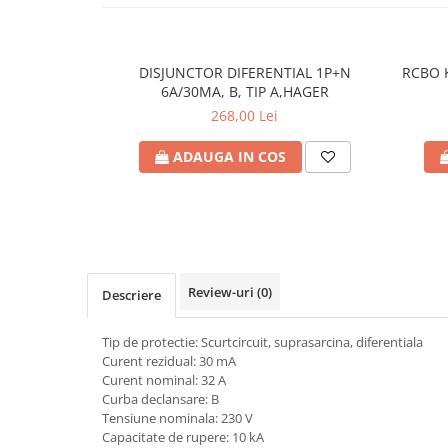
Plafoniere
Proiectoare
Spoturi tavan
DISJUNCTOR DIFERENTIAL 1P+N
RCBO K
6A/30MA, B, TIP A,HAGER
Surse de iluminat tehnic si
268,00 Lei
accesorii
Corpuri liniare
ADAUGA IN COS
Iluminat de siguranta
Iluminat pe sina magnetica
Paneluri LED
Corpuri de iluminat decorativ
interior/exterior
Review-uri
(0)
Descriere
Exterior
Accesorii pentru iluminat
Tip de protectie: Scurtcircuit, suprasarcina, diferentiala
Dulii
Curent rezidual: 30 mA
Curent nominal: 32 A
Senzori de miscare, crepusculari si
Curba declansare: B
ceasuri programabile
Tensiune nominala: 230 V
AFDD – Dispozitive de detectare a
Capacitate de rupere: 10 kA