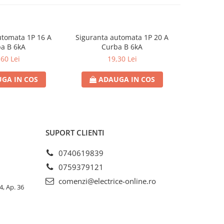
utomata 1P 16 A
Siguranta automata 1P 20 A
Sigurant
a B 6kA
Curba B 6kA
C
,60 Lei
19,30 Lei
GA IN COS
ADAUGA IN COS
AD
SUPORT CLIENTI
0740619839
0759379121
comenzi@electrice-online.ro
4, Ap. 36