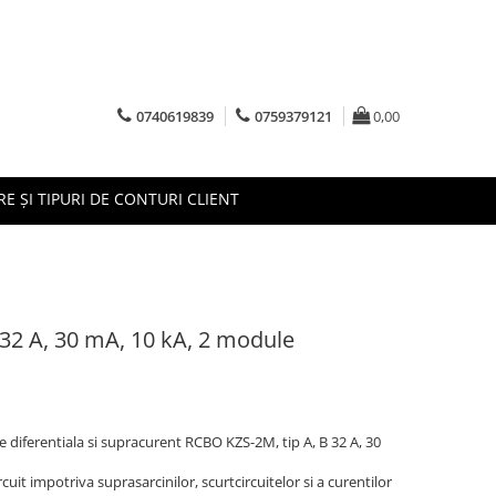
0740619839
0759379121
0,00
RE ȘI TIPURI DE CONTURI CLIENT
32 A, 30 mA, 10 kA, 2 module
 diferentiala si supracurent RCBO KZS-2M, tip A, B 32 A, 30
uit impotriva suprasarcinilor, scurtcircuitelor si a curentilor