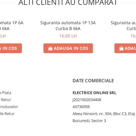
ALTI CLIENTI AU CUMPARAT
omata 1P 6A
Siguranta automata 1P 13A
Siguranta a
B 6kA
Curba B 6kA
Curb
Lei
16,60 Lei
16
 IN COS
ADAUGA IN COS
ADAU
DATE COMERCIALE
 Plata
ELECTRICE ONLINE SRL
e Retur
J2021002634408
Produselor
43736958
de Retur
Aleea Ninsorii, nr. 30A, Bloc C3, Etaj 
Bucuresti, Sector 3