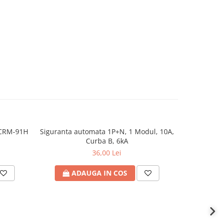
 CRM-91H
Siguranta automata 1P+N, 1 Modul, 10A,
Siguranta 
Curba B, 6kA
36,00 Lei
ADAUGA IN COS
A