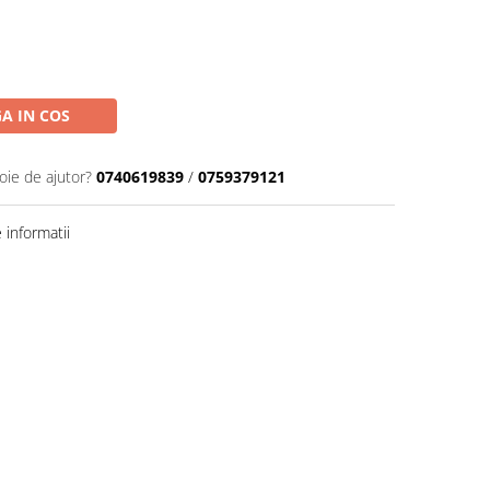
A IN COS
oie de ajutor?
0740619839
/
0759379121
informatii