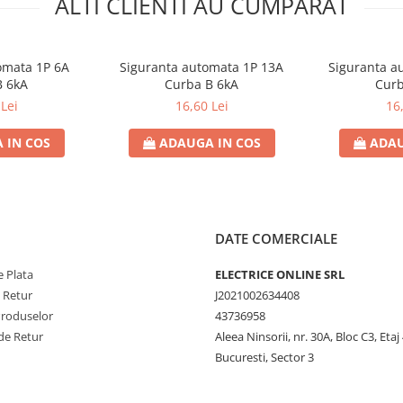
ALTI CLIENTI AU CUMPARAT
omata 1P 6A
Siguranta automata 1P 13A
Siguranta a
B 6kA
Curba B 6kA
Curb
Lei
16,60 Lei
16
 IN COS
ADAUGA IN COS
ADAU
DATE COMERCIALE
 Plata
ELECTRICE ONLINE SRL
e Retur
J2021002634408
Produselor
43736958
de Retur
Aleea Ninsorii, nr. 30A, Bloc C3, Etaj 
Bucuresti, Sector 3