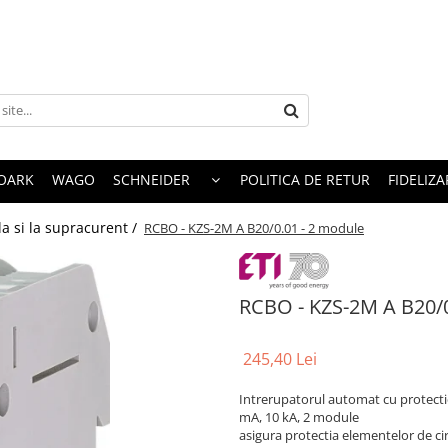
OARK
WAGO
SCHNEIDER
POLITICA DE RETUR
FIDELIZA
la si la supracurent /
RCBO - KZS-2M A B20/0.01 - 2 module
RCBO - KZS-2M A B20/0
245,40 Lei
Intrerupatorul automat cu protectie
mA, 10 kA, 2 module
asigura protectia elementelor de circ