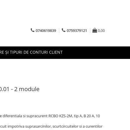
0740619839
0759379121
0,00
RE ȘI TIPURI DE CONTURI CLIENT
.01 - 2 module
 diferentiala si supracurent RCBO KZS-2M, tip A, B 20 A, 10
uit impotriva suprasarcinilor, scurtcircuitelor si a curentilor