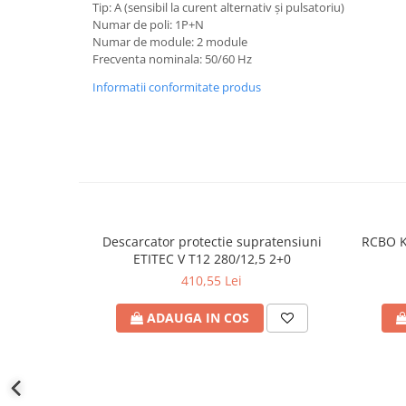
defectului de arc electric
Tip: A (sensibil la curent alternativ și pulsatoriu)
Numar de poli: 1P+N
Cabluri electrice
Numar de module: 2 module
NYM-J
Frecventa nominala: 50/60 Hz
NYY-J
Informatii conformitate produs
Cleme si accesorii
Accesorii tablou
Blocuri de distributie
Busbar
Cleme cu conexiune rapida
Descarcator protectie supratensiuni
RCBO KZ
Cleme derivatie
ETITEC V T12 280/12,5 2+0
Cleme terminale
410,55 Lei
Cleme Wago
ADAUGA IN COS
Dispozitive stingere incendii
tablouri
Pini terminali
Compensarea puterii reactive