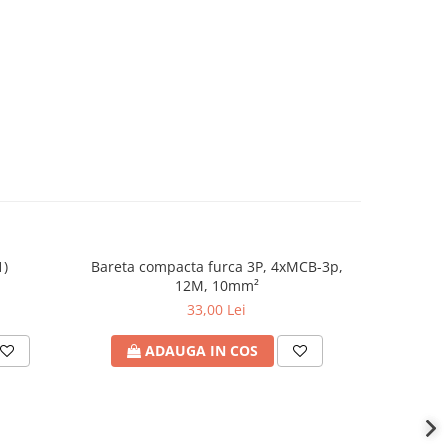
1)
Bareta compacta furca 3P, 4xMCB-3p,
Bus
12M, 10mm²
33,00 Lei
ADAUGA IN COS
A