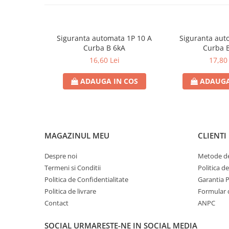
Contoare de energie
Doze si aparataj modular
Protectia Sistemelor Fotovoltaicelor
Siguranta automata 1P 10 A
Siguranta aut
Curba B 6kA
Curba 
Separatoare si fuzibile de curent
16,60 Lei
17,80 
continuu
Cablu solar
ADAUGA IN COS
ADAUGA
Descarcatoare de curent continuu
Tablouri echipate PV
Relee si contactoare modulare
MAGAZINUL MEU
CLIENTI
Contactoare modulare
DigiTop
Despre noi
Metode de
Termeni si Conditii
Politica d
Relee de timp
Politica de Confidentialitate
Garantia 
Relee monitorizare
Politica de livrare
Formular 
Separatoare si sigurante fuzibile
Contact
ANPC
Separatoare de sarcina
SOCIAL
URMARESTE-NE IN SOCIAL MEDIA