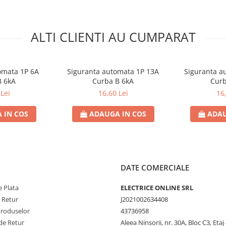
AC
Nu
ALTI CLIENTI AU CUMPARAT
4
omata 1P 6A
Siguranta automata 1P 13A
Siguranta a
B 6kA
Curba B 6kA
Curb
Lei
16,60 Lei
16
 IN COS
ADAUGA IN COS
ADAU
DATE COMERCIALE
 Plata
ELECTRICE ONLINE SRL
e Retur
J2021002634408
Produselor
43736958
de Retur
Aleea Ninsorii, nr. 30A, Bloc C3, Etaj 