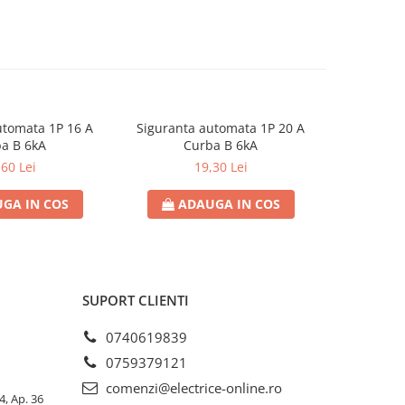
utomata 1P 16 A
Siguranta automata 1P 20 A
Sigurant
a B 6kA
Curba B 6kA
C
,60 Lei
19,30 Lei
GA IN COS
ADAUGA IN COS
AD
SUPORT CLIENTI
0740619839
0759379121
comenzi@electrice-online.ro
4, Ap. 36