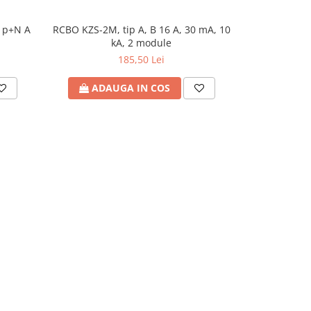
1p+N A
RCBO KZS-2M, tip A, B 16 A, 30 mA, 10
Diferențial
kA, 2 module
185,50 Lei
ADAUGA IN COS
ADA