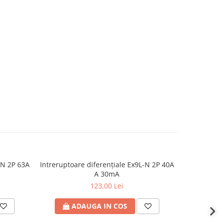
-N 2P 63A
Intreruptoare diferențiale Ex9L-N 2P 40A
Siguranta
A 30mA
123,00 Lei
ADAUGA IN COS
A