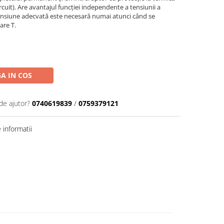
rcuit). Are avantajul funcției independente a tensiunii a
Tensiune adecvată este necesară numai atunci când se
are T.
A IN COS
de ajutor?
0740619839
/
0759379121
informatii