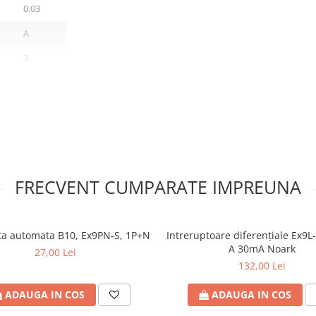
0.03
A
3
kA]
6
50/60 Hz
B
Da
FRECVENT CUMPARATE IMPREUNA
3
2
2
ta automata B10, Ex9PN-S, 1P+N
Intreruptoare diferențiale Ex9L
A 30mA Noark
27,00 Lei
77
132,00 Lei
IP20
ADAUGA IN COS
ADAUGA IN COS
3