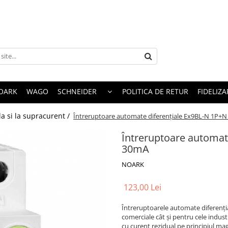
OARK
WAGO
SCHNEIDER
POLITICA DE RETUR
FIDELIZA
la si la supracurent /
Întreruptoare automate diferenţiale Ex9BL-N 1P+
Întreruptoare automat
30mA
NOARK
123,00 Lei
Întreruptoarele automate diferențial
comerciale cât și pentru cele indus
cu curent rezidual pe principiul ma