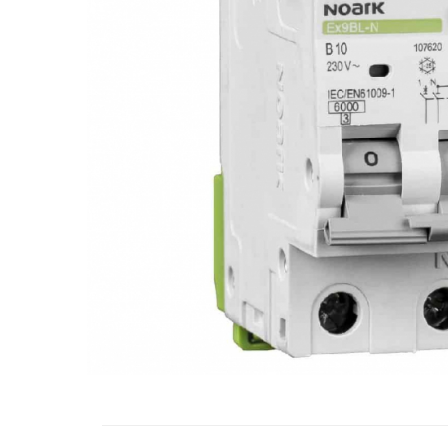
RCCB - 100mA - tip A
RCCB - 30mA - tip A
RCBO - Intrerupatoare cu protectie
diferentiala si la supracurent
RCBO - 10mA - tip A
RCBO - 30mA - tip A
Curba B
Curba C
RCBO - 30mA - tip A - Trifazat
Iluminat
Surse de iluminat
Banda LED si transformatoare
Becuri incandescente si halogn
Becuri si tuburi LED
Corpuri de iluminat
Aplice perete