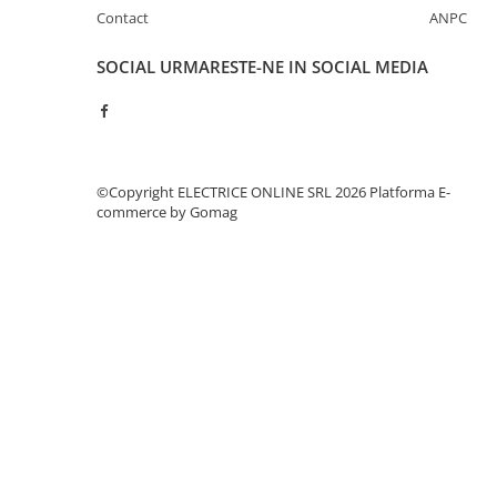
Separatoare sigurante fuzibile
Contact
ANPC
Sigurante fuzibile
SOCIAL
URMARESTE-NE IN SOCIAL MEDIA
Sigurante fuzibile tip C,
dimensiune 10x38
Sigurante fuzibile tip C,
dimensiune 14x51
Sigurante fuzibile tip D II
©Copyright ELECTRICE ONLINE SRL 2026
Platforma E-
Sigurante fuzibile tip D III
commerce by Gomag
Sigurante radio 5x20
SV comutator modular de sarcină
SPD - Descarcator - Protectie
supratensiuni
T12
T2
Statie incarcare AUTO
Tablouri electrice
Tablouri electrice IP40