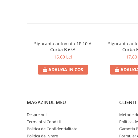
Tipul tensiunii
Contoare de energie
Doze si aparataj modular
Versiunea de declanșare antizgomot
Protectia Sistemelor Fotovoltaicelor
Pierderea de putere [W]
Separatoare si fuzibile de curent
continuu
Siguranta automata 1P 10 A
Siguranta aut
Cablu solar
Curba B 6kA
Curba 
Descarcatoare de curent continuu
16,60 Lei
17,80 
Tablouri echipate PV
ADAUGA IN COS
ADAUGA
Relee si contactoare modulare
Contactoare modulare
DigiTop
Relee de timp
MAGAZINUL MEU
CLIENTI
Relee monitorizare
Despre noi
Metode de
Separatoare si sigurante fuzibile
Termeni si Conditii
Politica d
Separatoare de sarcina
Politica de Confidentialitate
Garantia 
Politica de livrare
Formular 