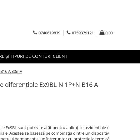
0740619839
0759379121
0,00
RE ȘI TIPURI DE CONTURI CLIENT
N B16 A 30mA
e diferenţiale Ex9BL-N 1P+N B16 A
e Ex9BL sunt potrivite atât pentru aplicațiile rezidențiale /
triale. Acestea se bazează pe combinația dintre un dispozitiv
gnetului permanent și un întreruptor cu protecție la termică