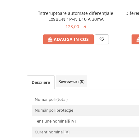
Plafoniere
Întreruptoare automate diferenţiale
Difer
Proiectoare
Ex9BL-N 1P+N B10 A 30mA
Spoturi tavan
123,00 Lei
Surse de iluminat tehnic si
accesorii
ADAUGA IN COS
Corpuri liniare
Iluminat de siguranta
Iluminat pe sina magnetica
Paneluri LED
Corpuri de iluminat decorativ
Review-uri
(0)
Descriere
interior/exterior
Exterior
Număr poli (total)
Accesorii pentru iluminat
Număr poli protecţie
Dulii
Senzori de miscare, crepusculari si
Tensiune nominală [V]
ceasuri programabile
Curent nominal [A]
AFDD – Dispozitive de detectare a