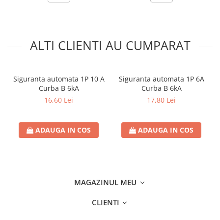
Separatoare sigurante fuzibile
Pierderea de putere [W]
5.8
Sigurante fuzibile
Sigurante fuzibile tip C,
dimensiune 10x38
ALTI CLIENTI AU CUMPARAT
Sigurante fuzibile tip C,
dimensiune 14x51
Sigurante fuzibile tip D II
Siguranta automata 1P 10 A
Siguranta automata 1P 6A
Curba B 6kA
Curba B 6kA
Sigurante fuzibile tip D III
16,60 Lei
17,80 Lei
Sigurante radio 5x20
SV comutator modular de sarcină
SPD - Descarcator - Protectie
ADAUGA IN COS
ADAUGA IN COS
supratensiuni
T12
T2
MAGAZINUL MEU
Statie incarcare AUTO
Tablouri electrice
CLIENTI
Tablouri electrice IP40