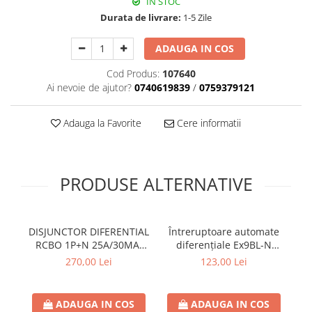
IN STOC
Plafoniere
Durata de livrare:
1-5 Zile
Proiectoare
ADAUGA IN COS
Spoturi tavan
Surse de iluminat tehnic si
Cod Produs:
107640
accesorii
Ai nevoie de ajutor?
0740619839
/
0759379121
Corpuri liniare
Iluminat de siguranta
Adauga la Favorite
Cere informatii
Iluminat pe sina magnetica
Paneluri LED
Corpuri de iluminat decorativ
PRODUSE ALTERNATIVE
interior/exterior
Exterior
Accesorii pentru iluminat
DISJUNCTOR DIFERENTIAL
Întreruptoare automate
Î
RCBO 1P+N 25A/30MA,
diferenţiale Ex9BL-N
Dulii
B,TIP A, HAGER
1P+N B10 A 30mA
270,00 Lei
123,00 Lei
Senzori de miscare, crepusculari si
ceasuri programabile
AFDD – Dispozitive de detectare a
ADAUGA IN COS
ADAUGA IN COS