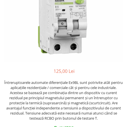
RCCB - 100mA - tip A
RCCB - 30mA - tip A
RCBO - Intrerupatoare cu protectie
diferentiala si la supracurent
RCBO - 10mA - tip A
RCBO - 30mA - tip A
Curba B
Curba C
RCBO - 30mA - tip A - Trifazat
125,00 Lei
Iluminat
Întreruptoarele automate diferențiale Ex9BL sunt potrivite atât pentru
Surse de iluminat
aplicațiile rezidențiale / comerciale cât și pentru cele industriale.
Acestea se bazează pe combinația dintre un dispozitiv cu curent
Banda LED si transformatoare
rezidual pe principiul magnetului permanent și un întreruptor cu
Becuri incandescente si halogn
protecție la termică (suprasarcină) și magnetică (scurtcircuit). Are
avantajul funcției independente a tensiunii a dispozitivului de curent
Becuri si tuburi LED
rezidual. Tensiune adecvată este necesară numai atunci când se
Corpuri de iluminat
testează RCBO prin butonul de testare T.
Aplice perete