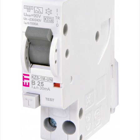
Paneluri LED
Corpuri de iluminat decorativ
interior/exterior
Exterior
Accesorii pentru iluminat
Dulii
Senzori de miscare, crepusculari si
ceasuri programabile