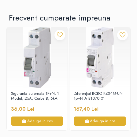
Frecvent cumparate impreuna
Siguranta automata 1P+N, 1
Diferențial RCBO KZS-1M-UNI
Modul, 25A, Curba B, 6kA
1p+N A B10/0.01
36,00 Lei
167,40 Lei
Adauga in cos
Adauga in cos