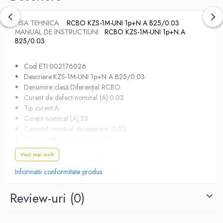
FISA TEHNICA
RCBO KZS-1M-UNI 1p+N A B25/0.03
MANUAL DE INSTRUCTIUNI
RCBO KZS-1M-UNI 1p+N A
B25/0.03
Cod ETI:002176026
Descriere:KZS-1M-UNI 1p+N A B25/0.03
Denumire clasă:Diferențial RCBO
Curent de defect nominal (A):0.03
Tip curent:A
Curent nominal (A):25
Curentul rezidual de operare :0.03
Caracteristică de întrerupere:B
Tip:A
Vezi mai mult
Număr de poli:1+N
Capacitatea de rupere (kA):6
Informatii conformitate produs
Tensiunea nominală(V):240
Frecvență nominală (Hz):50/60
Review-uri
(0)
Secțiune transversală nominală:1...10
Standarde:EN/IEC 61009-1