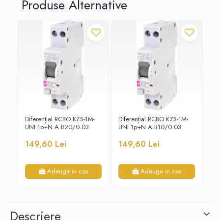
Produse Alternative
Diferențial RCBO KZS-1M-
Diferențial RCBO KZS-1M-
Di
UNI 1p+N A B20/0.03
UNI 1p+N A B10/0.03
UN
149,60 Lei
149,60 Lei
14
Adauga in cos
Adauga in cos
Descriere