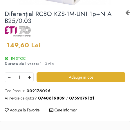
Diferențial RCBO KZS-1M-UNI 1p+N A
B25/0.03
149,60 Lei
IN STOC
Durata de livrare:
1 - 3 zile
Adauga in cos
Cod Produs:
002176026
Ai nevoie de ajutor?
0740619839
/
0759379121
Adauga la Favorite
Cere informatii