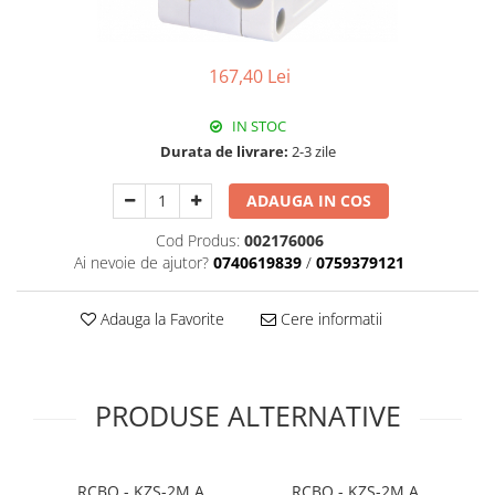
Plafoniere
Proiectoare
167,40 Lei
Spoturi tavan
Surse de iluminat tehnic si
IN STOC
accesorii
Durata de livrare:
2-3 zile
Corpuri liniare
Iluminat de siguranta
ADAUGA IN COS
Iluminat pe sina magnetica
Cod Produs:
002176006
Paneluri LED
Ai nevoie de ajutor?
0740619839
/
0759379121
Corpuri de iluminat decorativ
interior/exterior
Adauga la Favorite
Cere informatii
Exterior
Accesorii pentru iluminat
Dulii
PRODUSE ALTERNATIVE
Senzori de miscare, crepusculari si
ceasuri programabile
AFDD – Dispozitive de detectare a
RCBO - KZS-2M A
RCBO - KZS-2M A
Di