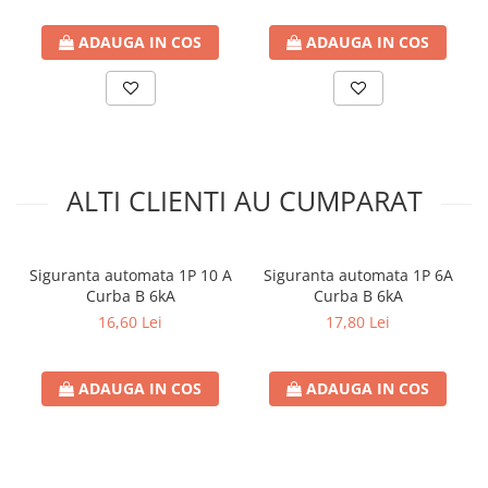
Separatoare sigurante fuzibile
Sigurante fuzibile
ADAUGA IN COS
ADAUGA IN COS
Sigurante fuzibile tip C,
dimensiune 10x38
Sigurante fuzibile tip C,
dimensiune 14x51
Sigurante fuzibile tip D II
ALTI CLIENTI AU CUMPARAT
Sigurante fuzibile tip D III
Sigurante radio 5x20
SV comutator modular de sarcină
Siguranta automata 1P 10 A
Siguranta automata 1P 6A
SPD - Descarcator - Protectie
Curba B 6kA
Curba B 6kA
supratensiuni
16,60 Lei
17,80 Lei
T12
T2
ADAUGA IN COS
ADAUGA IN COS
Statie incarcare AUTO
Tablouri electrice
Tablouri electrice IP40