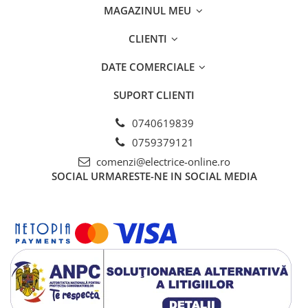
Tablouri electrice - PT
MAGAZINUL MEU
Tablouri electrice - ST
CLIENTI
Tablouri Combo (Curenti tari +
media)
DATE COMERCIALE
Tablouri electrice aparente - usa
metal
SUPORT CLIENTI
Tablouri electrice incastrate - usa
0740619839
alba metal
0759379121
Tablouri electrice IP65
comenzi@electrice-online.ro
Tablouri Multimedia
SOCIAL
URMARESTE-NE IN SOCIAL MEDIA