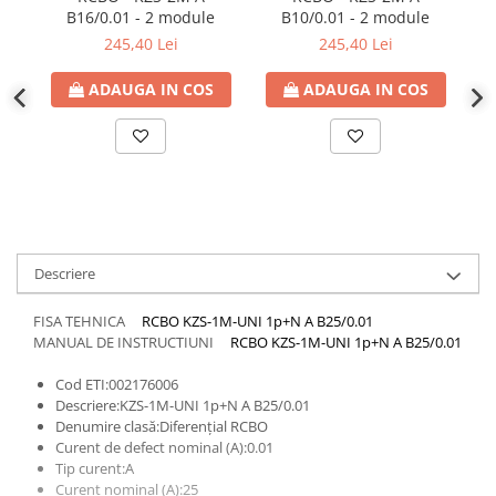
defectului de arc electric
B16/0.01 - 2 module
B10/0.01 - 2 module
Cabluri electrice
245,40 Lei
245,40 Lei
NYM-J
ADAUGA IN COS
ADAUGA IN COS
NYY-J
Cleme si accesorii
Accesorii tablou
Blocuri de distributie
Busbar
Cleme cu conexiune rapida
Descriere
Cleme derivatie
FISA TEHNICA
RCBO KZS-1M-UNI 1p+N A B25/0.01
Cleme terminale
MANUAL DE INSTRUCTIUNI
RCBO KZS-1M-UNI 1p+N A B25/0.01
Cleme Wago
Cod ETI:002176006
Dispozitive stingere incendii
Descriere:KZS-1M-UNI 1p+N A B25/0.01
tablouri
Denumire clasă:Diferențial RCBO
Curent de defect nominal (A):0.01
Pini terminali
Tip curent:A
Compensarea puterii reactive
Curent nominal (A):25