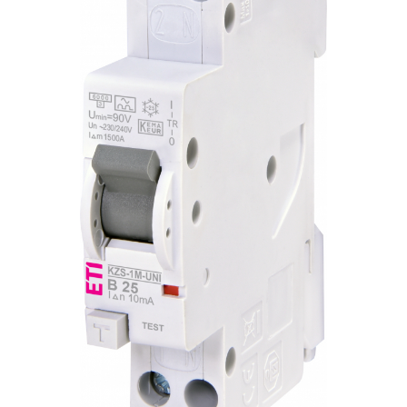
RCCB - 100mA - tip A
RCCB - 30mA - tip A
RCBO - Intrerupatoare cu protectie
diferentiala si la supracurent
RCBO - 10mA - tip A
RCBO - 30mA - tip A
Curba B
Curba C
RCBO - 30mA - tip A - Trifazat
Iluminat
Surse de iluminat
Banda LED si transformatoare
Becuri incandescente si halogn
Becuri si tuburi LED
Corpuri de iluminat
Aplice perete