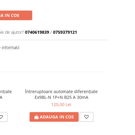
A IN COS
ie de ajutor?
0740619839
/
0759379121
informatii
nţiale
Întreruptoare automate diferenţiale
Întreruptoa
A
Ex9BL-N 1P+N B25 A 30mA
Ex9BL-
125,00 Lei
ADAUGA IN COS
ADA