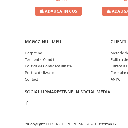
Contoare de energie
ADAUGA IN COS
ADAUGA
Doze si aparataj modular
Protectia Sistemelor Fotovoltaicelor
Separatoare si fuzibile de curent
continuu
MAGAZINUL MEU
CLIENTI
Cablu solar
Descarcatoare de curent continuu
Despre noi
Metode de
Termeni si Conditii
Politica d
Tablouri echipate PV
Politica de Confidentialitate
Garantia 
Relee si contactoare modulare
Politica de livrare
Formular 
Contactoare modulare
Contact
ANPC
DigiTop
SOCIAL
URMARESTE-NE IN SOCIAL MEDIA
Relee de timp
Relee monitorizare
Separatoare si sigurante fuzibile
Separatoare de sarcina
©Copyright ELECTRICE ONLINE SRL 2026
Platforma E-