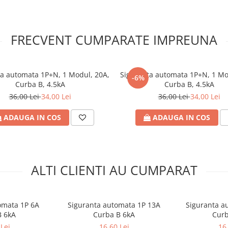
FRECVENT CUMPARATE IMPREUNA
rizare
 la curent alternativ și
a automata 1P+N, 1 Modul, 20A,
Siguranta automata 1P+N, 1 Mo
-6%
)
Curba B, 4.5kA
Curba B, 4.5kA
36,00 Lei
34,00 Lei
36,00 Lei
34,00 Lei
ADAUGA IN COS
ADAUGA IN COS
buc.
ALTI CLIENTI AU CUMPARAT
omata 1P 6A
Siguranta automata 1P 13A
Siguranta a
B 6kA
Curba B 6kA
Curb
Lei
16,60 Lei
16