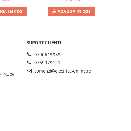
GA IN COS
ADAUGA IN COS
AD
SUPORT CLIENTI
0740619839
0759379121
comenzi@electrice-online.ro
4, Ap. 36