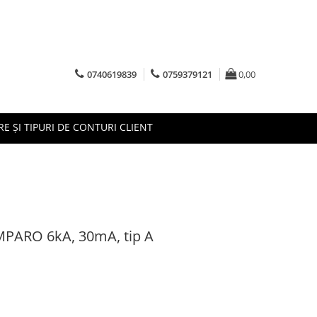
0740619839
0759379121
0,00
RE ȘI TIPURI DE CONTURI CLIENT
MPARO 6kA, 30mA, tip A