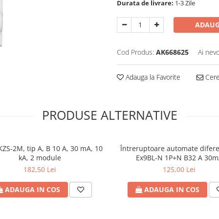
Durata de livrare:
1-3 Zile
ADAUG
Cod Produs:
AK668625
Ai nevo
Adauga la Favorite
Cere 
PRODUSE ALTERNATIVE
ZS-2M, tip A, B 10 A, 30 mA, 10
Întreruptoare automate difere
kA, 2 module
Ex9BL-N 1P+N B32 A 30m
182,50 Lei
125,00 Lei
ADAUGA IN COS
ADAUGA IN COS