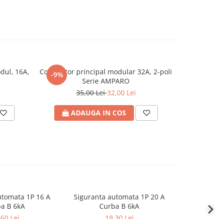
dul, 16A,
Comutator principal modular 32A, 2-poli
Tablo
-9%
Serie AMPARO
35,00 Lei
32,00 Lei
ADAUGA IN COS
A
utomata 1P 16 A
Siguranta automata 1P 20 A
Sigurant
a B 6kA
Curba B 6kA
C
,60 Lei
19,30 Lei