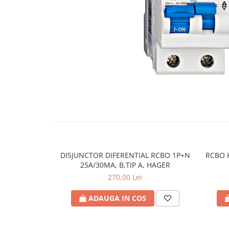
RCCB - 100mA - tip A
RCCB - 30mA - tip A
RCBO - Intrerupatoare cu protectie
diferentiala si la supracurent
RCBO - 10mA - tip A
RCBO - 30mA - tip A
Curba B
Curba C
RCBO - 30mA - tip A - Trifazat
Iluminat
Surse de iluminat
DISJUNCTOR DIFERENTIAL RCBO 1P+N
RCBO K
25A/30MA, B,TIP A, HAGER
Banda LED si transformatoare
270,00 Lei
Becuri incandescente si halogn
Becuri si tuburi LED
ADAUGA IN COS
Corpuri de iluminat
Aplice perete