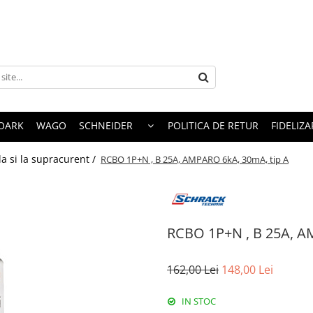
OARK
WAGO
SCHNEIDER
POLITICA DE RETUR
FIDELIZA
la si la supracurent /
RCBO 1P+N , B 25A, AMPARO 6kA, 30mA, tip A
RCBO 1P+N , B 25A, A
162,00 Lei
148,00 Lei
IN STOC