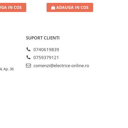
GA IN COS
ADAUGA IN COS
AD
SUPORT CLIENTI
0740619839
0759379121
comenzi@electrice-online.ro
4, Ap. 36