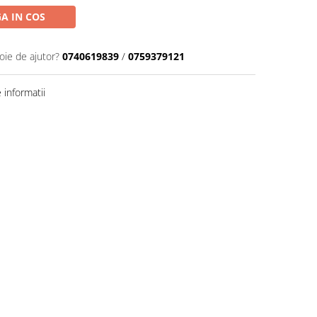
A IN COS
oie de ajutor?
0740619839
/
0759379121
informatii