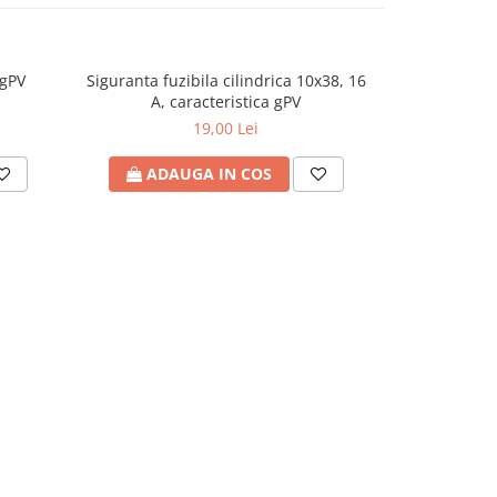
 gPV
Siguranta fuzibila cilindrica 10x38, 16
Separato
A, caracteristica gPV
19,00 Lei
ADAUGA IN COS
ADA