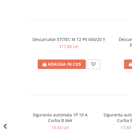
defectului de arc electric
Cabluri electrice
NYM-J
NYY-J
Cleme si accesorii
Descarcator ETITEC M T2 PV 600/20 Y
Descar
Accesorii tablou
317,80 Lei
Blocuri de distributie
Busbar
ADAUGA IN COS
Cleme cu conexiune rapida
Cleme derivatie
Cleme terminale
Cleme Wago
Dispozitive stingere incendii
tablouri
Siguranta automata 1P 10 A
Siguranta aut
Curba B 6kA
Curba 
Pini terminali
16,60 Lei
17,80 
Compensarea puterii reactive