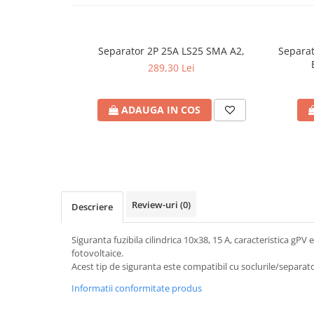
Plafoniere
Proiectoare
Spoturi tavan
Separator 2P 25A LS25 SMA A2,
Separat
Surse de iluminat tehnic si
289,30 Lei
accesorii
Corpuri liniare
ADAUGA IN COS
Iluminat de siguranta
Iluminat pe sina magnetica
Paneluri LED
Corpuri de iluminat decorativ
interior/exterior
Review-uri
(0)
Descriere
Exterior
Accesorii pentru iluminat
Siguranta fuzibila cilindrica 10x38, 15 A, caracteristica gPV 
Dulii
fotovoltaice.
Acest tip de siguranta este compatibil cu soclurile/separat
Senzori de miscare, crepusculari si
ceasuri programabile
Informatii conformitate produs
AFDD – Dispozitive de detectare a