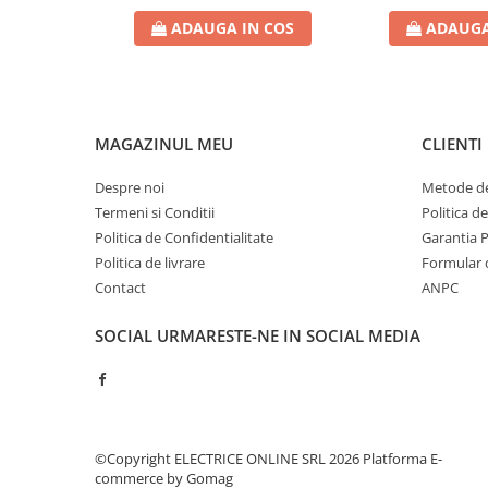
Contoare de energie
ADAUGA IN COS
ADAUGA
Doze si aparataj modular
Protectia Sistemelor Fotovoltaicelor
Separatoare si fuzibile de curent
continuu
MAGAZINUL MEU
CLIENTI
Cablu solar
Despre noi
Metode de
Descarcatoare de curent continuu
Termeni si Conditii
Politica d
Tablouri echipate PV
Politica de Confidentialitate
Garantia 
Politica de livrare
Formular 
Relee si contactoare modulare
Contact
ANPC
Contactoare modulare
DigiTop
SOCIAL
URMARESTE-NE IN SOCIAL MEDIA
Relee de timp
Relee monitorizare
Separatoare si sigurante fuzibile
Separatoare de sarcina
©Copyright ELECTRICE ONLINE SRL 2026
Platforma E-
commerce by Gomag