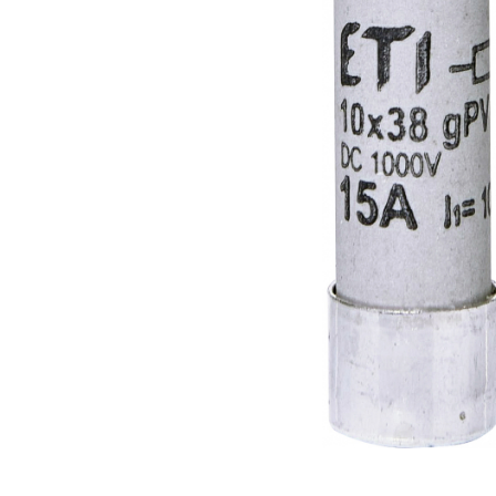
RCCB - 100mA - tip A
RCCB - 30mA - tip A
RCBO - Intrerupatoare cu protectie
diferentiala si la supracurent
RCBO - 10mA - tip A
RCBO - 30mA - tip A
Curba B
Curba C
RCBO - 30mA - tip A - Trifazat
Iluminat
Surse de iluminat
Banda LED si transformatoare
Becuri incandescente si halogn
Becuri si tuburi LED
Corpuri de iluminat
Aplice perete