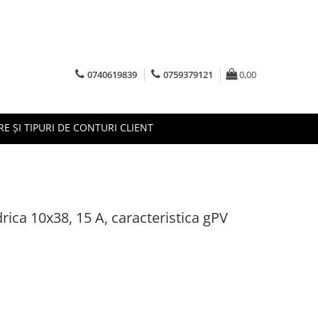
0740619839
0759379121
0,00
RE ȘI TIPURI DE CONTURI CLIENT
drica 10x38, 15 A, caracteristica gPV