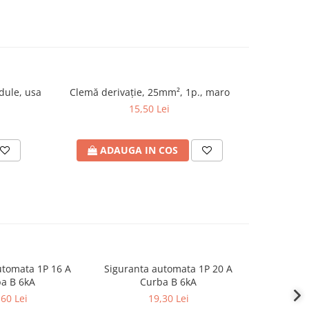
odule, usa
Clemă derivaţie, 25mm², 1p., maro
Sigu
caracte
15,50 Lei
ADAUGA IN COS
A
utomata 1P 16 A
Siguranta automata 1P 20 A
Sigurant
a B 6kA
Curba B 6kA
C
,60 Lei
19,30 Lei