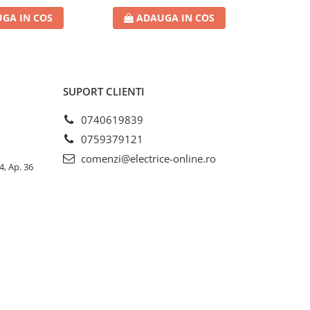
GA IN COS
ADAUGA IN COS
AD
SUPORT CLIENTI
0740619839
0759379121
comenzi@electrice-online.ro
4, Ap. 36