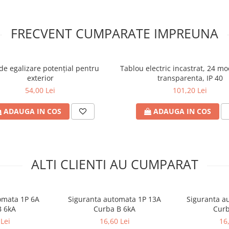
FRECVENT CUMPARATE IMPREUNA
de egalizare potenţial pentru
Tablou electric incastrat, 24 m
exterior
transparenta, IP 40
54,00 Lei
101,20 Lei
ADAUGA IN COS
ADAUGA IN COS
ALTI CLIENTI AU CUMPARAT
omata 1P 6A
Siguranta automata 1P 13A
Siguranta a
B 6kA
Curba B 6kA
Curb
Lei
16,60 Lei
16