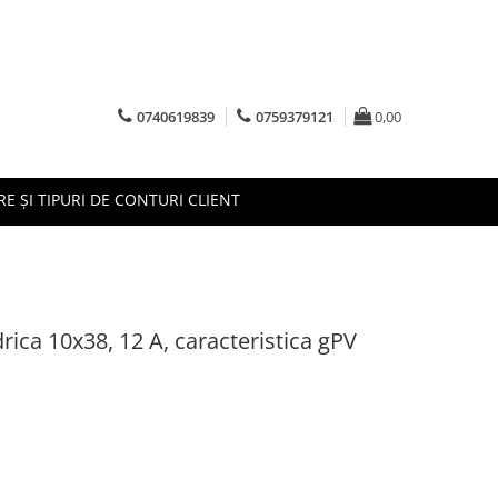
0740619839
0759379121
0,00
RE ȘI TIPURI DE CONTURI CLIENT
drica 10x38, 12 A, caracteristica gPV