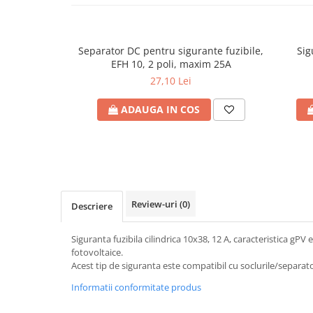
Plafoniere
Proiectoare
Spoturi tavan
Separator DC pentru sigurante fuzibile,
Sig
EFH 10, 2 poli, maxim 25A
Surse de iluminat tehnic si
27,10 Lei
accesorii
Corpuri liniare
ADAUGA IN COS
Iluminat de siguranta
Iluminat pe sina magnetica
Paneluri LED
Corpuri de iluminat decorativ
interior/exterior
Review-uri
(0)
Descriere
Exterior
Accesorii pentru iluminat
Siguranta fuzibila cilindrica 10x38, 12 A, caracteristica gPV 
Dulii
fotovoltaice.
Acest tip de siguranta este compatibil cu soclurile/separat
Senzori de miscare, crepusculari si
ceasuri programabile
Informatii conformitate produs
AFDD – Dispozitive de detectare a