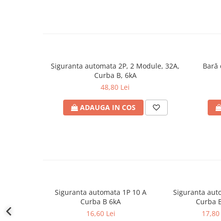
defectului de arc electric
Cabluri electrice
NYM-J
NYY-J
Cleme si accesorii
Siguranta automata 2P, 2 Module, 32A,
Bară 
Accesorii tablou
Curba B, 6kA
Blocuri de distributie
48,80 Lei
Busbar
ADAUGA IN COS
Cleme cu conexiune rapida
Cleme derivatie
Cleme terminale
Cleme Wago
Dispozitive stingere incendii
tablouri
Siguranta automata 1P 10 A
Siguranta aut
Curba B 6kA
Curba 
Pini terminali
16,60 Lei
17,80 
Compensarea puterii reactive