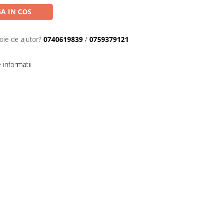
A IN COS
oie de ajutor?
0740619839
/
0759379121
informatii