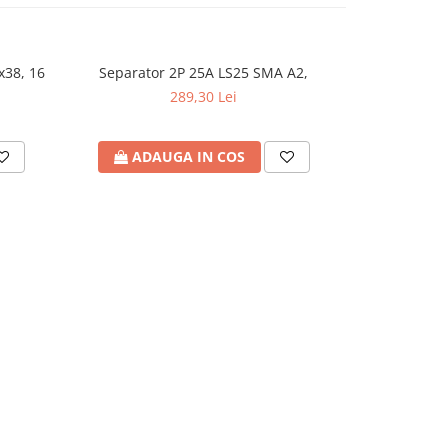
x38, 16
Separator 2P 25A LS25 SMA A2,
Separato
289,30 Lei
ADAUGA IN COS
ADA