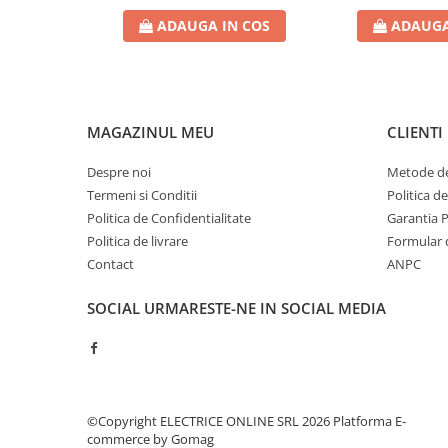
Contoare de energie
ADAUGA IN COS
ADAUGA
Doze si aparataj modular
Protectia Sistemelor Fotovoltaicelor
Separatoare si fuzibile de curent
continuu
MAGAZINUL MEU
CLIENTI
Cablu solar
Despre noi
Metode de
Descarcatoare de curent continuu
Termeni si Conditii
Politica d
Tablouri echipate PV
Politica de Confidentialitate
Garantia 
Politica de livrare
Formular 
Relee si contactoare modulare
Contact
ANPC
Contactoare modulare
DigiTop
SOCIAL
URMARESTE-NE IN SOCIAL MEDIA
Relee de timp
Relee monitorizare
Separatoare si sigurante fuzibile
Separatoare de sarcina
©Copyright ELECTRICE ONLINE SRL 2026
Platforma E-
commerce by Gomag