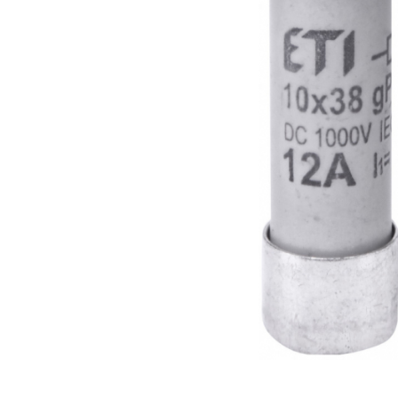
RCCB - 100mA - tip A
RCCB - 30mA - tip A
RCBO - Intrerupatoare cu protectie
diferentiala si la supracurent
RCBO - 10mA - tip A
RCBO - 30mA - tip A
Curba B
Curba C
RCBO - 30mA - tip A - Trifazat
Iluminat
Surse de iluminat
Banda LED si transformatoare
Becuri incandescente si halogn
Becuri si tuburi LED
Corpuri de iluminat
Aplice perete