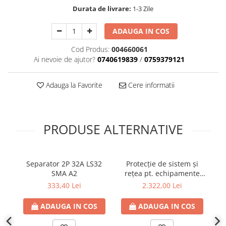
Durata de livrare:
1-3 Zile
ADAUGA IN COS
Cod Produs:
004660061
Ai nevoie de ajutor?
0740619839
/
0759379121
Adauga la Favorite
Cere informatii
PRODUSE ALTERNATIVE
Separator 2P 32A LS32
Protecţie de sistem şi
S
SMA A2
reţea pt. echipamente
universale
333,40 Lei
2.322,00 Lei
ADAUGA IN COS
ADAUGA IN COS