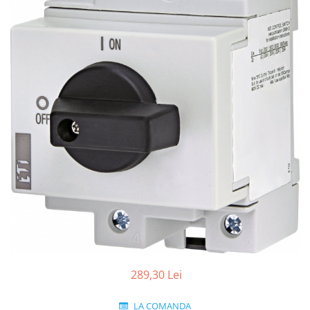
Paneluri LED
Corpuri de iluminat decorativ
interior/exterior
Exterior
Accesorii pentru iluminat
Dulii
Senzori de miscare, crepusculari si
ceasuri programabile
289,30 Lei
LA COMANDA