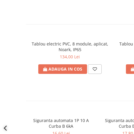
defectului de arc electric
Cabluri electrice
NYM-J
NYY-J
Cleme si accesorii
Accesorii tablou
Tablou electric PVC, 8 module, aplicat,
Tablou 
Noark, IP65
Blocuri de distributie
134,00 Lei
Busbar
ADAUGA IN COS
Cleme cu conexiune rapida
Cleme derivatie
Cleme terminale
Cleme Wago
Dispozitive stingere incendii
tablouri
Siguranta automata 1P 10 A
Siguranta aut
Pini terminali
Curba B 6kA
Curba 
Compensarea puterii reactive
16,60 Lei
17,80 