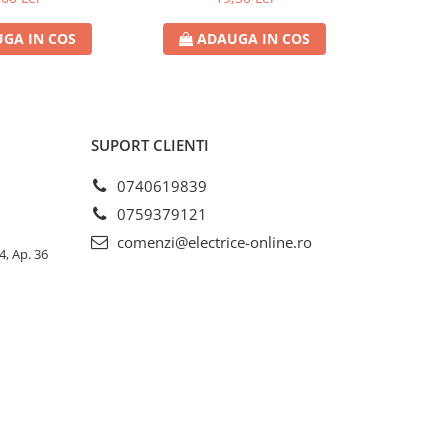
GA IN COS
ADAUGA IN COS
AD
SUPORT CLIENTI
0740619839
0759379121
comenzi@electrice-online.ro
4, Ap. 36