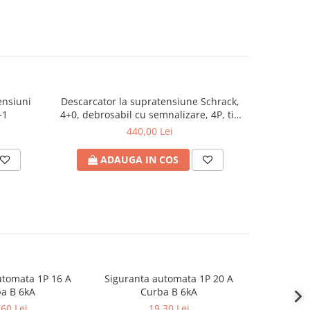
ensiuni
Descarcator la supratensiune Schrack,
SPD -
+1
4+0, debrosabil cu semnalizare, 4P, tip
C, 280VAC, serie UAS
440,00 Lei
ADAUGA IN COS
A
utomata 1P 16 A
Siguranta automata 1P 20 A
Sigurant
a B 6kA
Curba B 6kA
C
,60 Lei
19,30 Lei