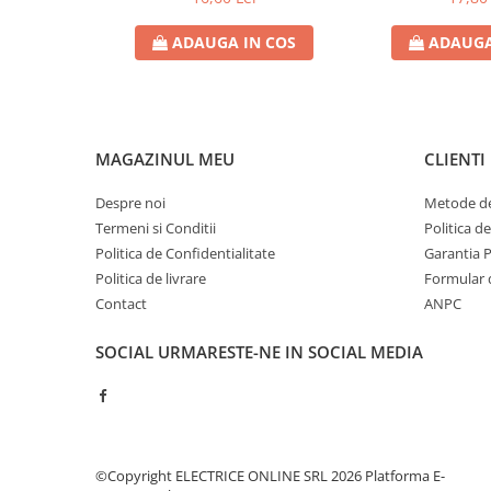
Contoare de energie
ADAUGA IN COS
ADAUGA
Doze si aparataj modular
Protectia Sistemelor Fotovoltaicelor
Separatoare si fuzibile de curent
continuu
MAGAZINUL MEU
CLIENTI
Cablu solar
Descarcatoare de curent continuu
Despre noi
Metode de
Termeni si Conditii
Politica d
Tablouri echipate PV
Politica de Confidentialitate
Garantia 
Relee si contactoare modulare
Politica de livrare
Formular 
Contactoare modulare
Contact
ANPC
DigiTop
SOCIAL
URMARESTE-NE IN SOCIAL MEDIA
Relee de timp
Relee monitorizare
Separatoare si sigurante fuzibile
Separatoare de sarcina
©Copyright ELECTRICE ONLINE SRL 2026
Platforma E-