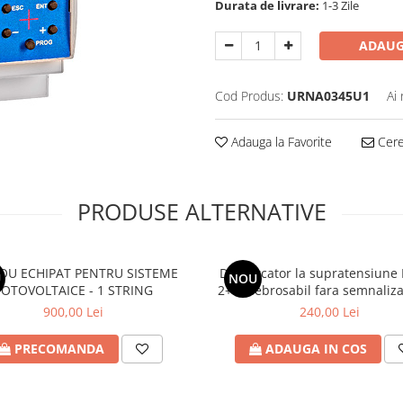
Durata de livrare:
1-3 Zile
ADAUG
Cod Produs:
URNA0345U1
Ai
Adauga la Favorite
Cere 
PRODUSE ALTERNATIVE
OU ECHIPAT PENTRU SISTEME
Descarcator la supratensiune 
U
NOU
FOTOVOLTAICE - 1 STRING
2+1, debrosabil fara semnaliza
tip C, 1000VDC,
900,00 Lei
240,00 Lei
PRECOMANDA
ADAUGA IN COS