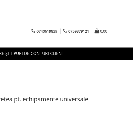
0740619839
0759379121
0,00
RE ȘI TIPURI DE CONTURI CLIENT
 reţea pt. echipamente universale