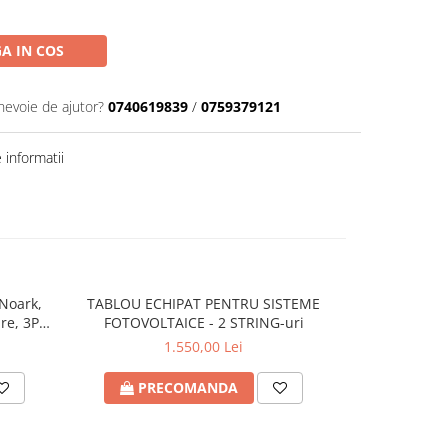
A IN COS
 nevoie de ajutor?
0740619839
/
0759379121
informatii
Noark,
TABLOU ECHIPAT PENTRU SISTEME
Separator DC 
re, 3P,
FOTOVOLTAICE - 2 STRING-uri
EFH 10
1.550,00 Lei
PRECOMANDA
ADA