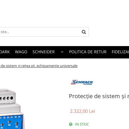
OARK
WAGO
SCHNEIDER
POLITICA DE RETUR
FIDELIZA
 de sistem şi reţea pt. echipamente universale
Protecţie de sistem şi
2.322,00 Lei
IN STOC