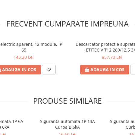
FRECVENT CUMPARATE IMPREUNA
electric aparent, 12 module, IP
Descarcator protectie suprat
65
ETITEC V T12 280/12,5 3
143,20 Lei
857,70 Lei
ADAUGA IN COS
ADAUGA IN COS
PRODUSE SIMILARE
omata 1P 6A
Siguranta automata 1P 13A
Siguranta a
B 6kA
Curba B 6kA
Curb
Lei
16,60 Lei
16