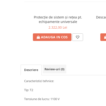
Plafoniere
Proiectoare
Spoturi tavan
Protecţie de sistem şi reţea pt.
Desca
echipamente universale
Surse de iluminat tehnic si
2.322,00 Lei
accesorii
Corpuri liniare
ADAUGA IN COS
Iluminat de siguranta
Iluminat pe sina magnetica
Paneluri LED
Corpuri de iluminat decorativ
interior/exterior
Review-uri
(0)
Descriere
Exterior
Accesorii pentru iluminat
Caracteristici tehnice:
Dulii
Tip: T2
Senzori de miscare, crepusculari si
ceasuri programabile
Tensiune de lucru: 1100 V
AFDD – Dispozitive de detectare a