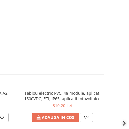
A A2
Tablou electric PVC, 48 module, aplicat,
Rama de
1500VDC, ETI, IP65, aplicatii fotovoltaice
Gewiss, 
310,20 Lei
ADAUGA IN COS
A