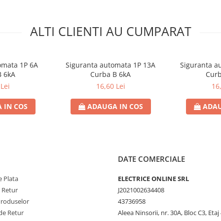
ALTI CLIENTI AU CUMPARAT
omata 1P 6A
Siguranta automata 1P 13A
Siguranta a
B 6kA
Curba B 6kA
Curb
Lei
16,60 Lei
16
 IN COS
ADAUGA IN COS
ADAU
DATE COMERCIALE
 Plata
ELECTRICE ONLINE SRL
e Retur
J2021002634408
Produselor
43736958
de Retur
Aleea Ninsorii, nr. 30A, Bloc C3, Etaj 