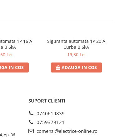
utomata 1P 16 A
Siguranta automata 1P 20 A
Sigurant
a B 6kA
Curba B 6kA
C
,60 Lei
19,30 Lei
GA IN COS
ADAUGA IN COS
AD
SUPORT CLIENTI
0740619839
0759379121
comenzi@electrice-online.ro
4, Ap. 36