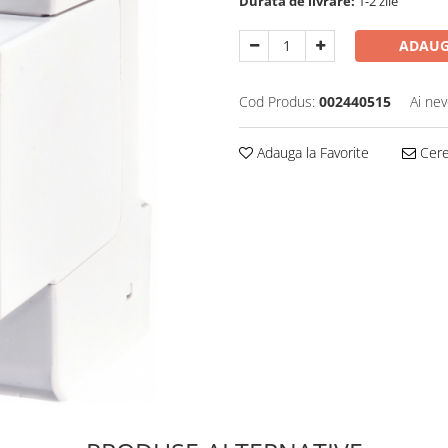
Durata de livrare:
1-2 zile
ADAUG
Cod Produs:
002440515
Ai nev
Adauga la Favorite
Cere 