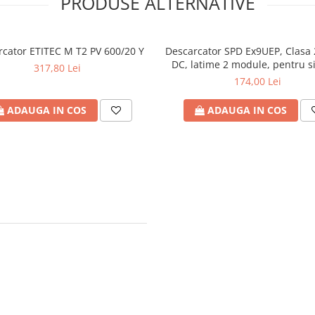
PRODUSE ALTERNATIVE
rcator ETITEC M T2 PV 600/20 Y
Descarcator SPD Ex9UEP, Clasa 
DC, latime 2 module, pentru s
317,80 Lei
fotovoltaice fara impamant
174,00 Lei
ADAUGA IN COS
ADAUGA IN COS