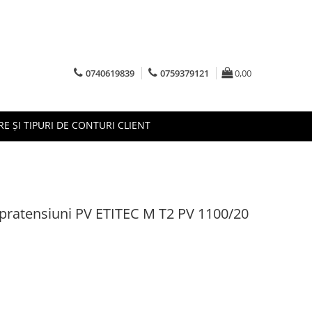
0740619839
0759379121
0,00
RE ȘI TIPURI DE CONTURI CLIENT
pratensiuni PV ETITEC M T2 PV 1100/20