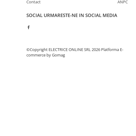
Separatoare sigurante fuzibile
Contact
ANPC
Sigurante fuzibile
SOCIAL
URMARESTE-NE IN SOCIAL MEDIA
Sigurante fuzibile tip C,
dimensiune 10x38
Sigurante fuzibile tip C,
dimensiune 14x51
Sigurante fuzibile tip D II
©Copyright ELECTRICE ONLINE SRL 2026
Platforma E-
Sigurante fuzibile tip D III
commerce by Gomag
Sigurante radio 5x20
SV comutator modular de sarcină
SPD - Descarcator - Protectie
supratensiuni
T12
T2
Statie incarcare AUTO
Tablouri electrice
Tablouri electrice IP40