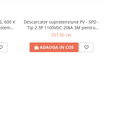
2, 600 V
Descarcator supratensiune PV - SPD -
Descarcator 
isteme
Tip 2 3P 1100VDC 20kA 3M pentru
Tip 2 2P 
are
panouri fotovoltaice
pan
257,50 Lei
ADAUGA IN COS
ADA