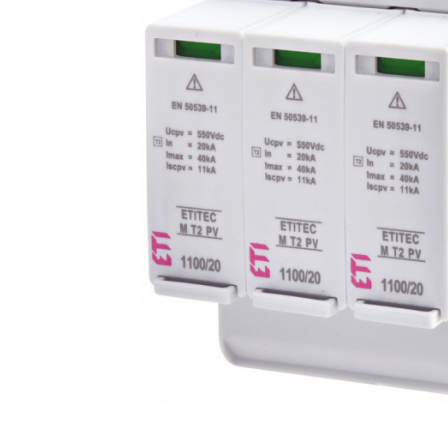
RCCB - 100mA - tip A
RCCB - 30mA - tip A
RCBO - Intrerupatoare cu protectie
diferentiala si la supracurent
RCBO - 10mA - tip A
RCBO - 30mA - tip A
Curba B
Curba C
RCBO - 30mA - tip A - Trifazat
Iluminat
Surse de iluminat
Banda LED si transformatoare
Becuri incandescente si halogn
Becuri si tuburi LED
Corpuri de iluminat
Aplice perete