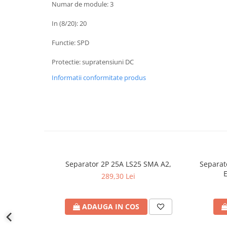
defectului de arc electric
Numar de module: 3
Cabluri electrice
In (8/20): 20
NYM-J
Functie: SPD
NYY-J
Cleme si accesorii
Protectie: supratensiuni DC
Accesorii tablou
Informatii conformitate produs
Blocuri de distributie
Busbar
Cleme cu conexiune rapida
Cleme derivatie
Cleme terminale
Separator 2P 25A LS25 SMA A2,
Separat
Cleme Wago
E
289,30 Lei
Dispozitive stingere incendii
tablouri
ADAUGA IN COS
Pini terminali
Compensarea puterii reactive