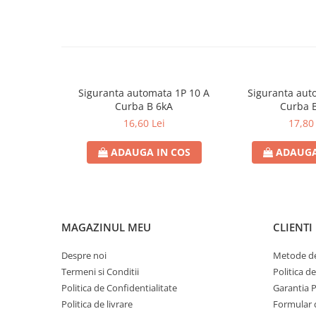
Contoare de energie
Doze si aparataj modular
Protectia Sistemelor Fotovoltaicelor
Separatoare si fuzibile de curent
continuu
Siguranta automata 1P 10 A
Siguranta aut
Cablu solar
Curba B 6kA
Curba 
16,60 Lei
17,80 
Descarcatoare de curent continuu
Tablouri echipate PV
ADAUGA IN COS
ADAUGA
Relee si contactoare modulare
Contactoare modulare
DigiTop
MAGAZINUL MEU
CLIENTI
Relee de timp
Relee monitorizare
Despre noi
Metode de
Termeni si Conditii
Politica d
Separatoare si sigurante fuzibile
Politica de Confidentialitate
Garantia 
Separatoare de sarcina
Politica de livrare
Formular 