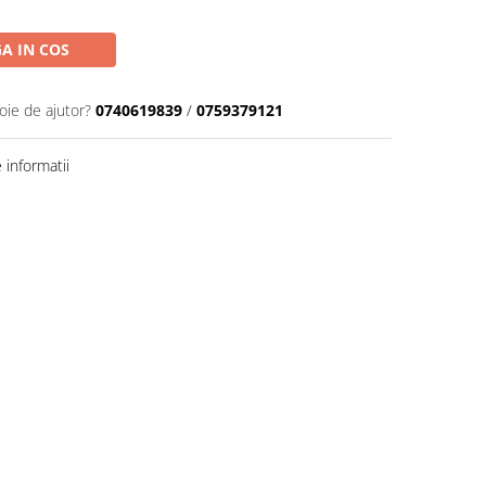
A IN COS
oie de ajutor?
0740619839
/
0759379121
informatii