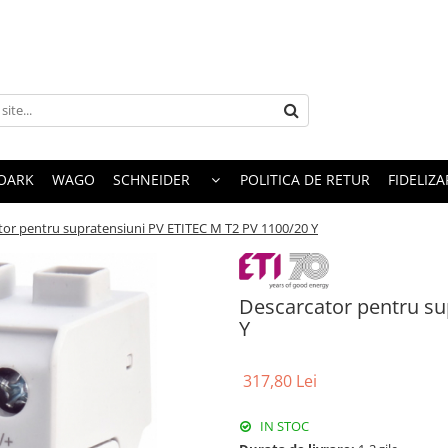
OARK
WAGO
SCHNEIDER
POLITICA DE RETUR
FIDELIZA
tor pentru supratensiuni PV ETITEC M T2 PV 1100/20 Y
Descarcator pentru su
Y
317,80 Lei
IN STOC