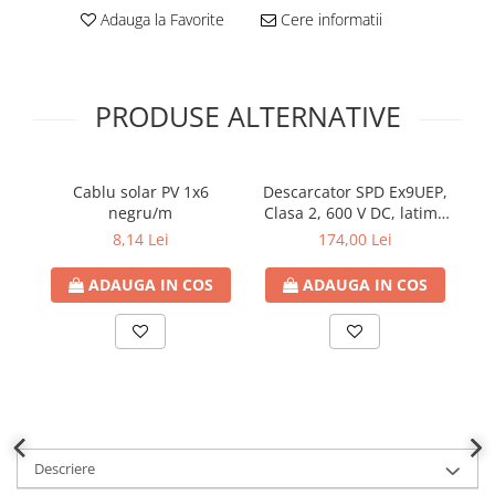
Adauga la Favorite
Cere informatii
PRODUSE ALTERNATIVE
Cablu solar PV 1x6
Descarcator SPD Ex9UEP,
negru/m
Clasa 2, 600 V DC, latime
s
2 module, pentru sisteme
8,14 Lei
174,00 Lei
fotovoltaice fara
impamantare
ADAUGA IN COS
ADAUGA IN COS
Descriere