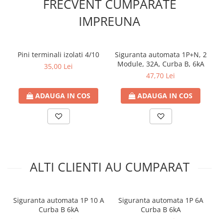
FRECVENT CUMPARATE
Temperatura minimă a mediului ambiant:
- la montaj: + 5°C
IMPREUNA
- în exploatare: - 35°C
Temperatura maximă admisă pe conductor în conditii
normale de exploatare:
+80°C
Sectiunea nominală a conductorului:
6 mm²
Pini terminali izolati 4/10
Siguranta automata 1P+N, 2
Diametrul conductorului (valoare informativa):
2.9 mm
Module, 32A, Curba B, 6kA
35,00 Lei
Dimensiuni exterioare medii:
47,70 Lei
- Limite inferioare: 5.7 mm
- Limite superioare: 6.1 mm
ADAUGA IN COS
ADAUGA IN COS
Rezistenta electrică maximă la 20°C:
3.39 Ω/km
ALTI CLIENTI AU CUMPARAT
Siguranta automata 1P 10 A
Siguranta automata 1P 6A
Curba B 6kA
Curba B 6kA