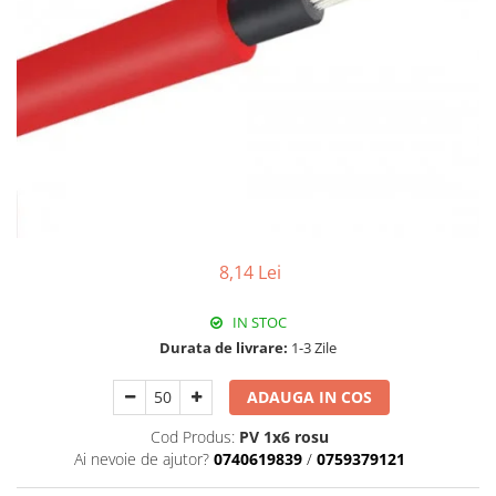
Paneluri LED
Corpuri de iluminat decorativ
interior/exterior
Exterior
Accesorii pentru iluminat
Dulii
Senzori de miscare, crepusculari si
ceasuri programabile
8,14 Lei
IN STOC
Durata de livrare:
1-3 Zile
ADAUGA IN COS
Cod Produs:
PV 1x6 rosu
Ai nevoie de ajutor?
0740619839
/
0759379121