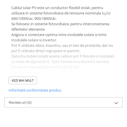
Cablul solar PV este un conductor flexibil izolat, pentru
utilizare in sisteme fotovoltaice de tensiune nominala U
/U:
o
600/1000Vac, 900/1800Vdc.
Se folosesc in sisteme fotovoltaice, pentru interconectarea
diferitelor elemente.
Asigura o conectare optima intre modulele solare si intre
modulele solare si invertor.
Pot fi utilizate afara, inauntru, sau in tevi de protectie, dar nu
pot fi utilizate direct ingropate in pamint.
Datorita dublei izolatii aceste cabluri pot fi folosite in instalatii
cu clasa de siguranta II. Sunt testate la anduranta termica,
durata de viata anticipata fiind de 25 ani.
Acest produs este conform cu Directiva de Joasă Tensiune a
CE: Low-Voltage Directive 2006/95/EC.
VEZI MAI MULT
Standarde de referintă:
TÜV 2 PfG 1169/08.2007, CEI 20-91
Informatii conformitate produs
Rezistenta la ozon:
EN 50396
Rezistenta la propagarea flacarii:
CEI 60332-1-2
Review-uri
(0)
Rezistenta la radiatia UV:
HD 605/A1
Anduranta termica:
EN 60216-1
Tensiunea nominală de utilizare:
U
/U: 600/1000Vac,
o
900/1800Vdc
Tensiunea de încercare:
5000 V, 50 Hz