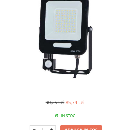
RCCB - 100mA - tip A
RCCB - 30mA - tip A
RCBO - Intrerupatoare cu protectie
diferentiala si la supracurent
RCBO - 10mA - tip A
RCBO - 30mA - tip A
Curba B
Curba C
RCBO - 30mA - tip A - Trifazat
Iluminat
Surse de iluminat
Banda LED si transformatoare
90,25 Lei
85,74 Lei
Becuri incandescente si halogn
Becuri si tuburi LED
IN STOC
Corpuri de iluminat
Aplice perete
ADAUGA IN COS