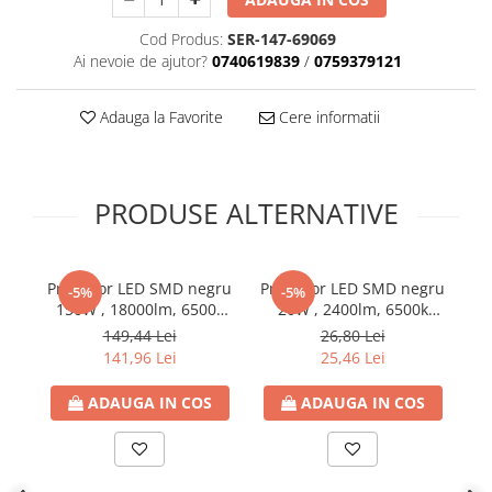
Plafoniere
Cod Produs:
SER-147-69069
Proiectoare
Ai nevoie de ajutor?
0740619839
/
0759379121
Spoturi tavan
Surse de iluminat tehnic si
Adauga la Favorite
Cere informatii
accesorii
Corpuri liniare
Iluminat de siguranta
PRODUSE ALTERNATIVE
Iluminat pe sina magnetica
Paneluri LED
Corpuri de iluminat decorativ
Proiector LED SMD negru
Proiector LED SMD negru
Pr
-5%
-5%
interior/exterior
150W , 18000lm, 6500k
20W , 2400lm, 6500k
lumina rece, IP66, 160-
lumina rece, IP66, 160-
l
Exterior
149,44 Lei
26,80 Lei
265V, Eurolamp
265V, Eurolamp
141,96 Lei
25,46 Lei
Accesorii pentru iluminat
Dulii
ADAUGA IN COS
ADAUGA IN COS
Senzori de miscare, crepusculari si
ceasuri programabile
AFDD – Dispozitive de detectare a