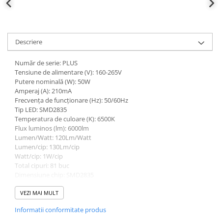
defectului de arc electric
Cabluri electrice
NYM-J
Descriere
NYY-J
Cleme si accesorii
Număr de serie: PLUS
Accesorii tablou
Tensiune de alimentare (V): 160-265V
Putere nominală (W): 50W
Blocuri de distributie
Amperaj (A): 210mA
Frecvența de funcționare (Hz): 50/60Hz
Busbar
Tip LED: SMD2835
Cleme cu conexiune rapida
Temperatura de culoare (K): 6500K
Flux luminos (lm): 6000lm
Cleme derivatie
Lumen/Watt: 120Lm/Watt
Cleme terminale
Lumen/cip: 130Lm/cip
Watt/cip: 1W/cip
Cleme Wago
Total cipuri: 81 buc
Dimensiune chip: SMD2835
Dispozitive stingere incendii
Marca cip: Sanan
tablouri
Marca șofer: EVR
VEZI MAI MULT
Pini terminali
Driver inclus: încorporat în placă
Informatii conformitate produs
Factor de putere (PF): >0,90
Compensarea puterii reactive