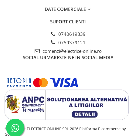
Unghi reglabil pentru montare pe catarg sau braț Ø60mm²
DATE COMERCIALE
SUPORT CLIENTI
0740619839
0759379121
comenzi@electrice-online.ro
SOCIAL
URMARESTE-NE IN SOCIAL MEDIA
©Copyright ELECTRICE ONLINE SRL 2026
Platforma E-commerce by
Gomag