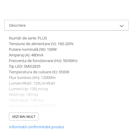
Descriere
Număr de serie: PLUS
Tensiune de alimentare (V): 160-265V
Putere nominală (W): 100W
Amperaj (A): 480mA
Frecvența de funcționare (Hz): 50/60Hz
Tip LED: SMD2835
Temperatura de culoare (K): 6500K
Flux luminos (lm): 12000lm
Lumen/Watt: 120Lm/Watt
Lumen/cip: 130Lm/cip
Watt/cip: 1W/cip
Total cipuri: 144 buc
Dimensiune chip: SMD2835
Marca cip: Sanan
Marca șofer: fără șofer
VEZI MAI MULT
Driver inclus: Da
Informatii conformitate produs
Factor de putere (PF): >0,90