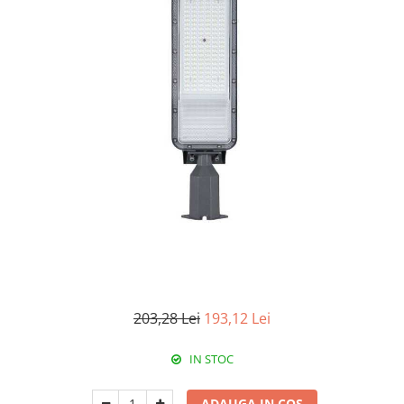
Paneluri LED
Corpuri de iluminat decorativ
interior/exterior
Exterior
Accesorii pentru iluminat
Dulii
Senzori de miscare, crepusculari si
ceasuri programabile
203,28 Lei
193,12 Lei
IN STOC
ADAUGA IN COS