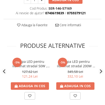
Cod Produs:
SER-146-57169
Ai nevoie de ajutor?
0740619839
/
0759379121
Adauga la Favorite
Cere informatii
PRODUSE ALTERNATIVE
Lampa LED pentru
Lampa LED pentru
-5%
-5%
iluminat stradal 50W ,
iluminat stradal 200W ,
i
6500K lumina rece, IP66,
6500K lumina rece, IP66,
65
127,62 Lei
349,58 Lei
6000lm, 160-265V,
24000lm, 160-265V,
121,24 Lei
332,10 Lei
Eurolamp
Eurolamp
ADAUGA IN COS
ADAUGA IN COS