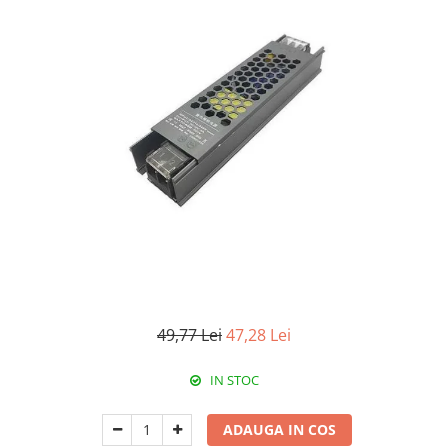
RCCB - 100mA - tip A
RCCB - 30mA - tip A
RCBO - Intrerupatoare cu protectie
diferentiala si la supracurent
RCBO - 10mA - tip A
RCBO - 30mA - tip A
Curba B
Curba C
RCBO - 30mA - tip A - Trifazat
Iluminat
Surse de iluminat
Banda LED si transformatoare
49,77 Lei
47,28 Lei
Becuri incandescente si halogn
IN STOC
Becuri si tuburi LED
Corpuri de iluminat
ADAUGA IN COS
Aplice perete