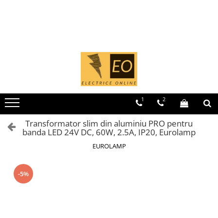
Toate Produsele
MCB - Sigurante automate
Iluminat
1 Modul (1P)
Curba B
Curba C
1
2
1 Modul (1P+N)
Curba B
Transformator slim din aluminiu PRO pentru
banda LED 24V DC, 60W, 2.5A, IP20, Eurolamp
Curba C
2 Module (1P+N)
EUROLAMP
2 Module (2P)
-5%
3 Module (3P)
4 Module (3P+N)
RCCB - Intrerupatoare de curent
rezidual