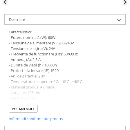
defectului de arc electric
Cabluri electrice
NYM-J
Descriere
NYY-J
Caracteristici:
Cleme si accesorii
- Putere nominală (W): 60W
Accesorii tablou
- Tensiune de alimentare (V): 200-240V
- Tensiune de ieșire (V): 24V
Blocuri de distributie
- Frecvența de funcționare (Hz): 50/60Hz
Busbar
- Amperaj (A): 2,5 A
- Durata de viață (h): 10000h
Cleme cu conexiune rapida
- Protecție la intrare (IP): IP20
- Ani de garanție: 2 ani
Cleme derivatie
- Temperatura de operare °C: -10°C - +40°C
Cleme terminale
- Material produs: Aluminiu
- Lungime: 135 mm
Cleme Wago
- Latime: 35 mm
- Inaltime: 23 mm
Dispozitive stingere incendii
- Greutate brută produs (Kg): 0,113kg
VEZI MAI MULT
tablouri
- Certificate: Da
Informatii conformitate produs
Pini terminali
- Marcaj CE: Da
- Împământare: Da
Compensarea puterii reactive