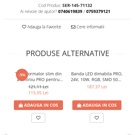
Cod Produs:
SER-145-71132
Plafoniere
Ai nevoie de ajutor?
0740619839
/
0759379121
Proiectoare
Spoturi tavan
Adauga la Favorite
Cere informatii
Surse de iluminat tehnic si
accesorii
Corpuri liniare
PRODUSE ALTERNATIVE
Iluminat de siguranta
Iluminat pe sina magnetica
Paneluri LED
Transformator slim din
Banda LED dimabila PRO,
Ba
-5%
Corpuri de iluminat decorativ
aluminiu PRO pentru
24V, 10W, RGB, SMD 5050
interior/exterior
banda LED 24V DC, 250W,
60LED/ml, IP68, Eurolamp
7
121,11 Lei
187,37 Lei
10.42A, IP20, Eurolamp
(rola 5m)
ca
Exterior
115,05 Lei
Accesorii pentru iluminat
ADAUGA IN COS
ADAUGA IN COS
Dulii
Senzori de miscare, crepusculari si
ceasuri programabile
AFDD – Dispozitive de detectare a