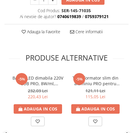
Plafoniere
Cod Produs:
SER-145-71035
Proiectoare
Ai nevoie de ajutor?
0740619839
/
0759379121
Spoturi tavan
Surse de iluminat tehnic si
Adauga la Favorite
Cere informatii
accesorii
Corpuri liniare
Iluminat de siguranta
PRODUSE ALTERNATIVE
Iluminat pe sina magnetica
Paneluri LED
Corpuri de iluminat decorativ
Banda LED dimabila 220V
Transformator slim din
Du
-5%
-5%
interior/exterior
COB PRO, 8W/ml,
aluminiu PRO pentru
E
85lm/W, 4000K lumina
banda LED 24V DC, 250W,
Exterior
232,03 Lei
121,11 Lei
neutra, latime 10mm,
10.42A, IP20, Eurolamp
220,43 Lei
115,05 Lei
Accesorii pentru iluminat
IP65 (rola 10m), Eurolamp
Dulii
ADAUGA IN COS
ADAUGA IN COS
Senzori de miscare, crepusculari si
ceasuri programabile
AFDD – Dispozitive de detectare a