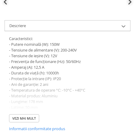
defectului de arc electric
Cabluri electrice
NYM-J
Descriere
NYY-J
Cleme si accesorii
Caracteristici:
Accesorii tablou
- Putere nominală (W): 150W
- Tensiune de alimentare (V): 200-240V
Blocuri de distributie
- Tensiune de ieșire (V): 12V
- Frecvența de funcționare (Hz): 50/60Hz
Busbar
- Amperaj (A): 12,5 A
Cleme cu conexiune rapida
- Durata de viață (h): 10000h
- Protecție la intrare (IP): IP20
Cleme derivatie
- Ani de garanție: 2 ani
Cleme terminale
- Temperatura de operare °C: -10°C - +40°C
- Material produs: Aluminiu
Cleme Wago
- Lungime: 178 mm
- Latime: 50 mm
Dispozitive stingere incendii
- Inaltime: 23 mm
tablouri
- Greutate brută produs (Kg): 0,207kg
VEZI MAI MULT
Pini terminali
- Certificate: Da
Informatii conformitate produs
- Marcaj CE: Da
Compensarea puterii reactive