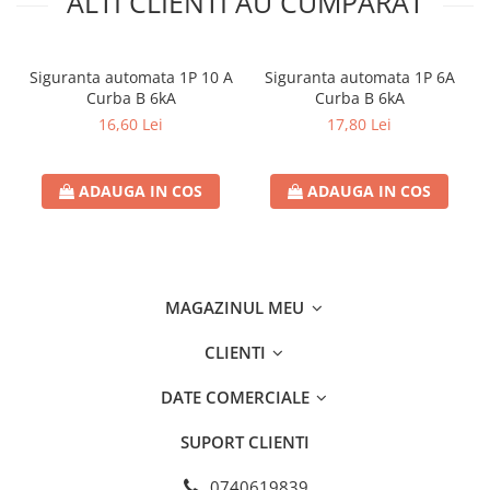
ALTI CLIENTI AU CUMPARAT
Separatoare sigurante fuzibile
Sigurante fuzibile
Sigurante fuzibile tip C,
Siguranta automata 1P 10 A
Siguranta automata 1P 6A
dimensiune 10x38
Curba B 6kA
Curba B 6kA
Sigurante fuzibile tip C,
16,60 Lei
17,80 Lei
dimensiune 14x51
Sigurante fuzibile tip D II
ADAUGA IN COS
ADAUGA IN COS
Sigurante fuzibile tip D III
Sigurante radio 5x20
SV comutator modular de sarcină
SPD - Descarcator - Protectie
MAGAZINUL MEU
supratensiuni
T12
CLIENTI
T2
DATE COMERCIALE
Statie incarcare AUTO
Tablouri electrice
SUPORT CLIENTI
Tablouri electrice IP40
0740619839