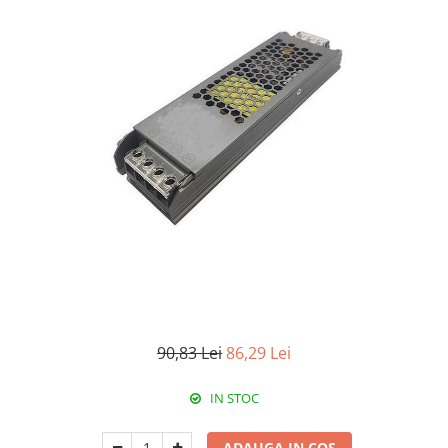
RCCB - 100mA - tip A
RCCB - 30mA - tip A
RCBO - Intrerupatoare cu protectie
diferentiala si la supracurent
RCBO - 10mA - tip A
RCBO - 30mA - tip A
Curba B
Curba C
RCBO - 30mA - tip A - Trifazat
Iluminat
Surse de iluminat
Banda LED si transformatoare
90,83 Lei
86,29 Lei
Becuri incandescente si halogn
Becuri si tuburi LED
IN STOC
Corpuri de iluminat
Aplice perete
ADAUGA IN COS