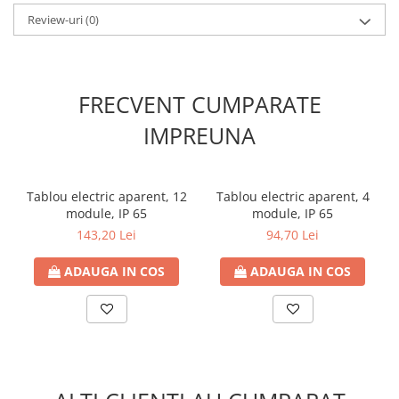
- Împământare: Da
Contoare de energie
Review-uri
(0)
Doze si aparataj modular
Protectia Sistemelor Fotovoltaicelor
Separatoare si fuzibile de curent
FRECVENT CUMPARATE
continuu
IMPREUNA
Cablu solar
Descarcatoare de curent continuu
Tablouri echipate PV
Tablou electric aparent, 12
Tablou electric aparent, 4
module, IP 65
module, IP 65
Relee si contactoare modulare
143,20 Lei
94,70 Lei
Contactoare modulare
DigiTop
ADAUGA IN COS
ADAUGA IN COS
Relee de timp
Relee monitorizare
Separatoare si sigurante fuzibile
Separatoare de sarcina