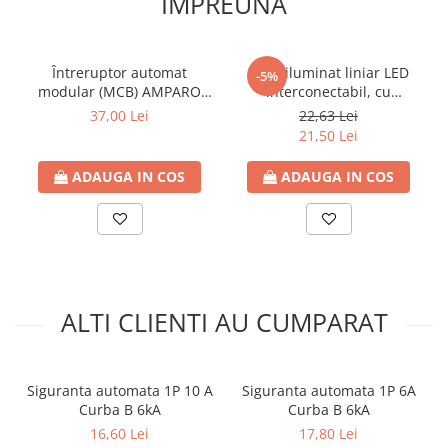
IMPREUNA
Întreruptor automat
Corp iluminat liniar LED
-5%
modular (MCB) AMPARO
interconectabil, cu
6kA, B 16A, 1P+N
intrerupator, 8W, 6500K
37,00 Lei
22,63 Lei
lumina rece, 800lm, 60cm,
21,50 Lei
85-265V, IP20, Eurolamp
ADAUGA IN COS
ADAUGA IN COS
ALTI CLIENTI AU CUMPARAT
Siguranta automata 1P 10 A
Siguranta automata 1P 6A
Curba B 6kA
Curba B 6kA
16,60 Lei
17,80 Lei