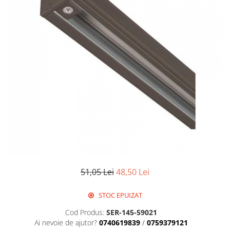
Corpuri de iluminat decorativ
interior/exterior
Exterior
Accesorii pentru iluminat
Dulii
Senzori de miscare, crepusculari si
ceasuri programabile
51,05 Lei
48,50 Lei
STOC EPUIZAT
Cod Produs:
SER-145-59021
Ai nevoie de ajutor?
0740619839
/
0759379121