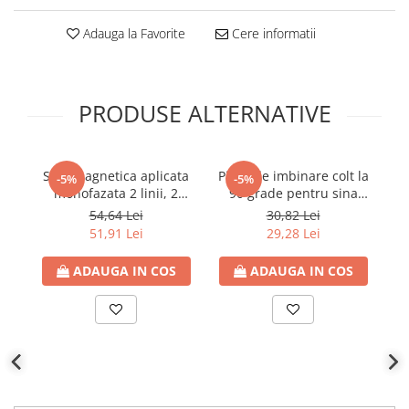
Adauga la Favorite
Cere informatii
PRODUSE ALTERNATIVE
Sina magnetica aplicata
Piesa de imbinare colt la
Ca
-5%
-5%
monofazata 2 linii, 2
90 grade pentru sina
s
metri, alba, Eurolamp
magnetica, 145-
54,64 Lei
30,82 Lei
59220,145-59221 si 145-
51,91 Lei
29,28 Lei
55161, 4 linii, 220V,
negru, Eurolamp
ADAUGA IN COS
ADAUGA IN COS