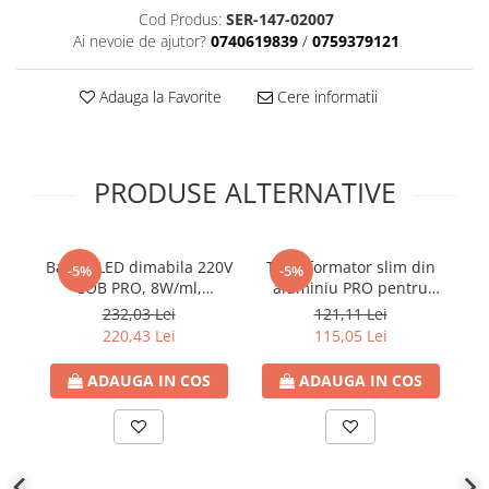
Cod Produs:
SER-147-02007
Plafoniere
Ai nevoie de ajutor?
0740619839
/
0759379121
Proiectoare
Spoturi tavan
Adauga la Favorite
Cere informatii
Surse de iluminat tehnic si
accesorii
Corpuri liniare
PRODUSE ALTERNATIVE
Iluminat de siguranta
Iluminat pe sina magnetica
Paneluri LED
Banda LED dimabila 220V
Transformator slim din
Tu
-5%
-5%
Corpuri de iluminat decorativ
COB PRO, 8W/ml,
aluminiu PRO pentru
a
interior/exterior
85lm/W, 4000K lumina
banda LED 24V DC, 250W,
1
232,03 Lei
121,11 Lei
neutra, latime 10mm,
10.42A, IP20, Eurolamp
r
Exterior
220,43 Lei
115,05 Lei
IP65 (rola 10m), Eurolamp
Accesorii pentru iluminat
ADAUGA IN COS
ADAUGA IN COS
Dulii
Senzori de miscare, crepusculari si
ceasuri programabile
AFDD – Dispozitive de detectare a