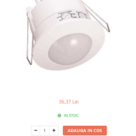
RCCB - 100mA - tip A
RCCB - 30mA - tip A
RCBO - Intrerupatoare cu protectie
diferentiala si la supracurent
RCBO - 10mA - tip A
RCBO - 30mA - tip A
Curba B
Curba C
RCBO - 30mA - tip A - Trifazat
Iluminat
Surse de iluminat
Banda LED si transformatoare
36,37 Lei
Becuri incandescente si halogn
IN STOC
Becuri si tuburi LED
Corpuri de iluminat
ADAUGA IN COS
Aplice perete