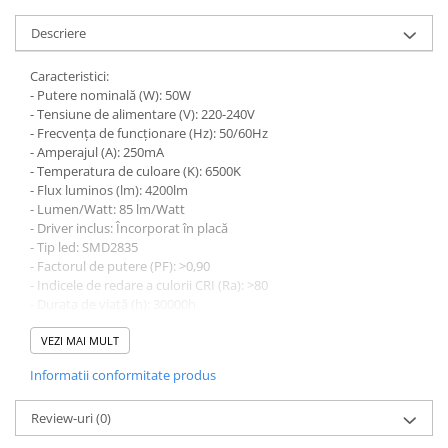
Descriere
Caracteristici:
- Putere nominală (W): 50W
- Tensiune de alimentare (V): 220-240V
- Frecvența de funcționare (Hz): 50/60Hz
- Amperajul (A): 250mA
- Temperatura de culoare (K): 6500K
- Flux luminos (lm): 4200lm
- Lumen/Watt: 85 lm/Watt
- Driver inclus: Încorporat în placă
- Tip led: SMD2835
- Factorul de putere (PF): >0,90
- Indicele de redare a culorii CRI (Ra): >80
- Durata de viață (h): 30000h
- Protecție la intrare (IP): IP65
- Rezistent la impact (IK): IK06
VEZI MAI MULT
- Unghiul fasciculului: 100°
Informatii conformitate produs
- Clasa energetica: A+
- Cicluri de comutare (ON/OFF): 25000
- Temperatura de funcționare °C: -40°C - +50°C
Review-uri
(0)
- Înălțimea de instalare: 2,5mtr