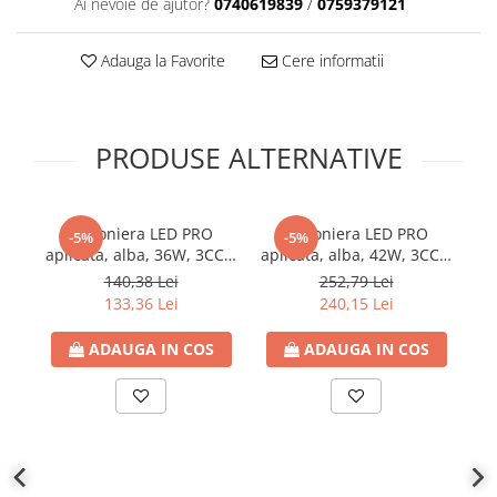
Ai nevoie de ajutor?
0740619839
/
0759379121
Adauga la Favorite
Cere informatii
PRODUSE ALTERNATIVE
Plafoniera LED PRO
Plafoniera LED PRO
-5%
-5%
aplicata, alba, 36W, 3CCT,
aplicata, alba, 42W, 3CCT,
ap
Ø400x24mm, 100lm/W,
Ø480x24mm, 100lm/W,
Ø
140,38 Lei
252,79 Lei
IP44, Eurolamp
IP44, Eurolamp
133,36 Lei
240,15 Lei
ADAUGA IN COS
ADAUGA IN COS