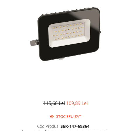
Corpuri de iluminat decorativ
interior/exterior
Exterior
Accesorii pentru iluminat
Dulii
Senzori de miscare, crepusculari si
ceasuri programabile
115,68 Lei
109,89 Lei
STOC EPUIZAT
Cod Produs:
SER-147-69364