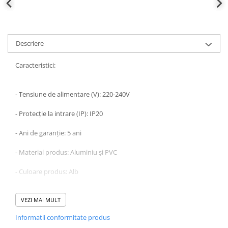
Descriere
Caracteristici:
- Tensiune de alimentare (V): 220-240V
- Protecție la intrare (IP): IP20
- Ani de garanție: 5 ani
- Material produs: Aluminiu și PVC
- Culoare produs: Alb
- Greutate Bruta Produs (Kg): 0,113kg
VEZI MAI MULT
- Certificate: Da
Informatii conformitate produs