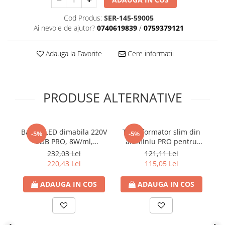
Cod Produs:
SER-145-59005
Ai nevoie de ajutor?
0740619839
/
0759379121
Adauga la Favorite
Cere informatii
PRODUSE ALTERNATIVE
Banda LED dimabila 220V
Transformator slim din
Tu
-5%
-5%
COB PRO, 8W/ml,
aluminiu PRO pentru
a
85lm/W, 4000K lumina
banda LED 24V DC, 250W,
1
232,03 Lei
121,11 Lei
neutra, latime 10mm,
10.42A, IP20, Eurolamp
r
220,43 Lei
115,05 Lei
IP65 (rola 10m), Eurolamp
ADAUGA IN COS
ADAUGA IN COS