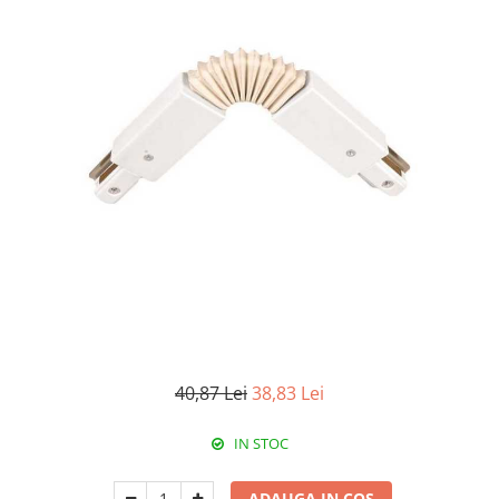
Paneluri LED
Corpuri de iluminat decorativ
interior/exterior
Exterior
Accesorii pentru iluminat
Dulii
Senzori de miscare, crepusculari si
ceasuri programabile
40,87 Lei
38,83 Lei
IN STOC
ADAUGA IN COS