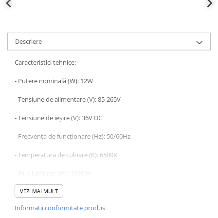
Descriere
Caracteristici tehnice:
- Putere nominală (W): 12W
- Tensiune de alimentare (V): 85-265V
- Tensiune de ieșire (V): 36V DC
- Frecvența de funcționare (Hz): 50/60Hz
- Temperatura de culoare (K): 6500K
- Flux luminos (lm): 1080lm
- Lumen/Watt: 90lm/Watt
VEZI MAI MULT
Informatii conformitate produs
- Fără pâlpâire: Da