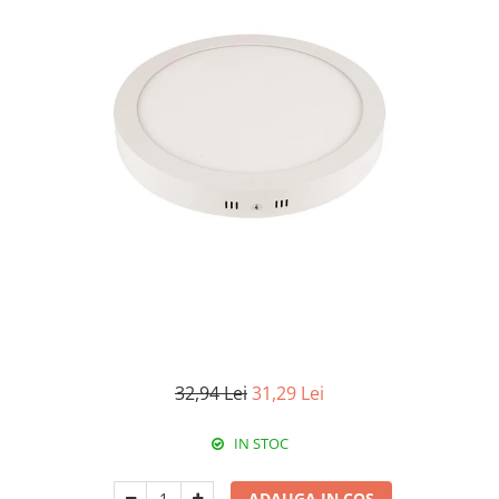
Paneluri LED
Corpuri de iluminat decorativ
interior/exterior
Exterior
Accesorii pentru iluminat
Dulii
Senzori de miscare, crepusculari si
ceasuri programabile
32,94 Lei
31,29 Lei
IN STOC
ADAUGA IN COS