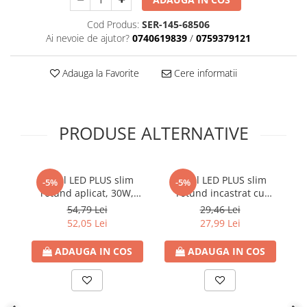
Cod Produs:
SER-145-68506
Ai nevoie de ajutor?
0740619839
/
0759379121
Adauga la Favorite
Cere informatii
PRODUSE ALTERNATIVE
Panel LED PLUS slim
Panel LED PLUS slim
-5%
-5%
rotund aplicat, 30W,
rotund incastrat cu
6500K lumina rece,
prindere reglabila, 20W,
54,79 Lei
29,46 Lei
2700lm, Φ300mm, 85-
6500K lumina rece,
8
52,05 Lei
27,99 Lei
265V, IP44, Eurolamp
2100lm, Ø50-210mm, 85-
265V, IP20, Eurolamp
ADAUGA IN COS
ADAUGA IN COS