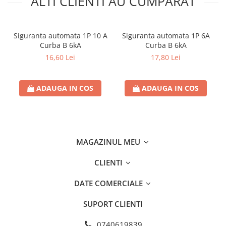
ALTI CLIENTI AU CUMPARAT
- Culoare produs: Alb
- Înălţime: 32 mm
Siguranta automata 1P 10 A
Siguranta automata 1P 6A
Curba B 6kA
Curba B 6kA
- Diametru: Φ170mm
16,60 Lei
17,80 Lei
- Greutate brută a produsului (kg): 0,320 kg
ADAUGA IN COS
ADAUGA IN COS
- Certificate: Da
- Marcaj CE: Da
- Tipul conexiunii: Sârmă
MAGAZINUL MEU
CLIENTI
DATE COMERCIALE
SUPORT CLIENTI
0740619839