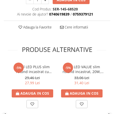
Cod Produs:
SER-145-68520
Ai nevoie de ajutor?
0740619839
/
0759379121
Adauga la Favorite
Cere informatii
PRODUSE ALTERNATIVE
Panel LED PLUS slim
Panel LED VALUE slim
-5%
-5%
rotund incastrat cu
rotund incastrat, 20W,
p
prindere reglabila, 20W,
6500K lumina rece,
29,46 Lei
33,06 Lei
6500K lumina rece,
1800lm, Ø225, 85-265V,
27,99 Lei
31,40 Lei
2100lm, Ø50-210mm, 85-
IP20, Eurolamp
265V, IP20, Eurolamp
ADAUGA IN COS
ADAUGA IN COS