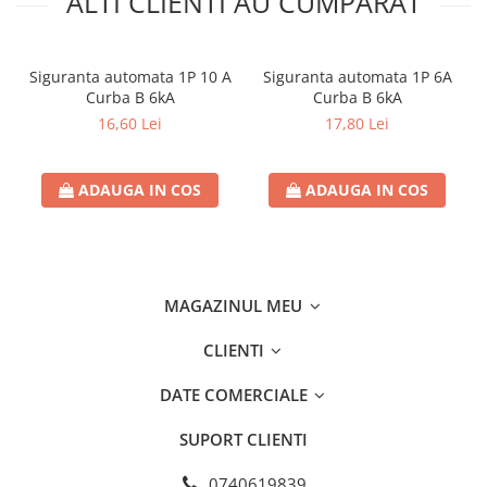
ALTI CLIENTI AU CUMPARAT
- Inaltime de instalare: 2 - 3mtr
- Material produs: aluminiu si plastic
Siguranta automata 1P 10 A
Siguranta automata 1P 6A
Curba B 6kA
Curba B 6kA
- Culoare produs: alb
16,60 Lei
17,80 Lei
- Lungime: 120 mm
ADAUGA IN COS
ADAUGA IN COS
- Latime: 120 mm
- Inaltime: 32 mm
- Greutate brută produs (Kg): 0,230 kg
MAGAZINUL MEU
- Tip conexiune: Cablu
CLIENTI
DATE COMERCIALE
SUPORT CLIENTI
0740619839