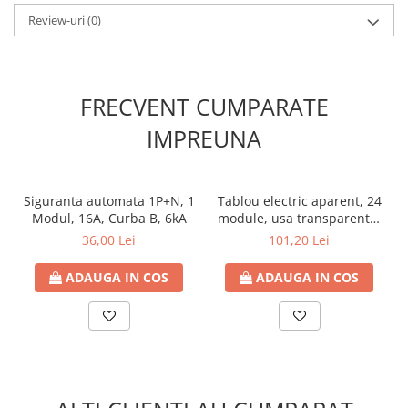
- Driver inclus: Da
Review-uri
(0)
- Tip LED: SMD2835
- Factor de putere (PF): >0,90
FRECVENT CUMPARATE
- Indicele de redare a culorii CRI (Ra): >80
IMPREUNA
- Reglabil: Nu
- Durata de viață (h): 30000h
Siguranta automata 1P+N, 1
Tablou electric aparent, 24
Modul, 16A, Curba B, 6kA
module, usa transparenta,
- Protecție la intrare (IP): IP44
IP 40
36,00 Lei
101,20 Lei
- Unghiul fasciculului: 120°
ADAUGA IN COS
ADAUGA IN COS
- Timp de pornire (sec): 0,5 sec
- Clasa energetica: A+
- Cicluri de comutare (ON/OFF): 15000
- Temperatura de operare °C: -10°C - +60°C