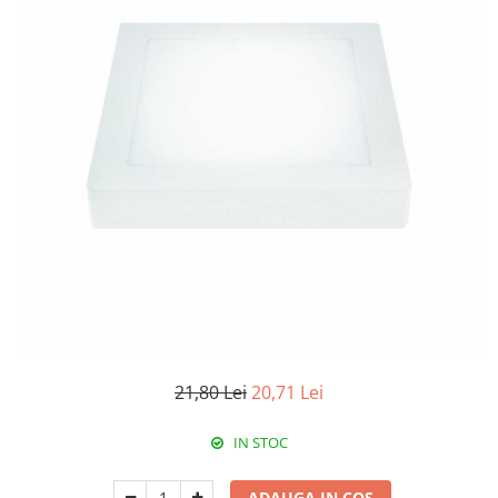
Paneluri LED
Corpuri de iluminat decorativ
interior/exterior
Exterior
Accesorii pentru iluminat
Dulii
Senzori de miscare, crepusculari si
ceasuri programabile
21,80 Lei
20,71 Lei
IN STOC
ADAUGA IN COS