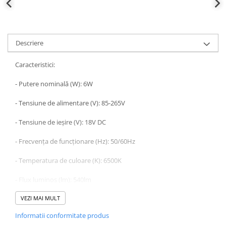
Descriere
Caracteristici:
- Putere nominală (W): 6W
- Tensiune de alimentare (V): 85-265V
- Tensiune de ieșire (V): 18V DC
- Frecvența de funcționare (Hz): 50/60Hz
- Temperatura de culoare (K): 6500K
- Flux luminos (lm): 540lm
- Lumen/Watt: 90lm/Watt
VEZI MAI MULT
Informatii conformitate produs
- Flicker Free: Da