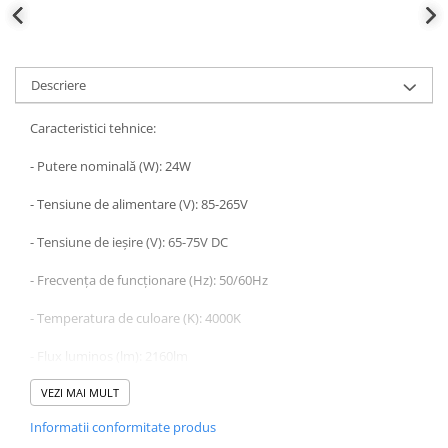
Descriere
Caracteristici tehnice:
- Putere nominală (W): 24W
- Tensiune de alimentare (V): 85-265V
- Tensiune de ieșire (V): 65-75V DC
- Frecvența de funcționare (Hz): 50/60Hz
- Temperatura de culoare (K): 4000K
- Flux luminos (lm): 2160lm
- Lumen/Watt: 90lm/Watt
VEZI MAI MULT
Informatii conformitate produs
- Fara palpaire: Da