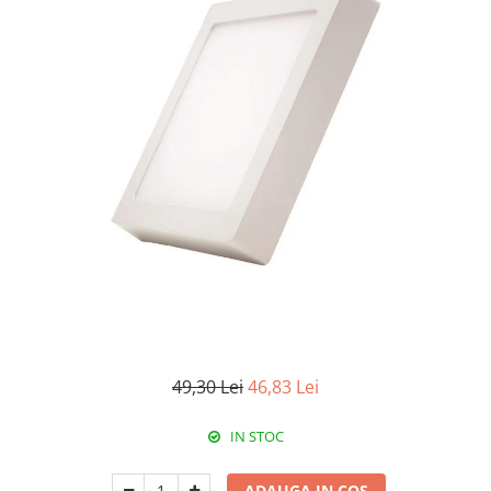
Paneluri LED
Corpuri de iluminat decorativ
interior/exterior
Exterior
Accesorii pentru iluminat
Dulii
Senzori de miscare, crepusculari si
ceasuri programabile
49,30 Lei
46,83 Lei
IN STOC
ADAUGA IN COS