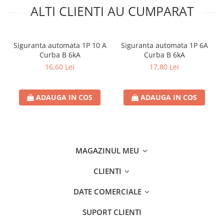
ALTI CLIENTI AU CUMPARAT
- Material produs: Aluminiu și plastic
- Culoare produs: Alb
Siguranta automata 1P 10 A
Siguranta automata 1P 6A
- Lungime: 225 mm
Curba B 6kA
Curba B 6kA
16,60 Lei
17,80 Lei
- Latime: 225 mm
- Inaltime: 32 mm
ADAUGA IN COS
ADAUGA IN COS
- Greutate Bruta Produs (Kg): 0,550kg
MAGAZINUL MEU
CLIENTI
DATE COMERCIALE
SUPORT CLIENTI