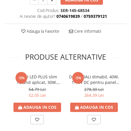
Cod Produs:
SER-145-68534
Ai nevoie de ajutor?
0740619839
/
0759379121
Adauga la Favorite
Cere informatii
PRODUSE ALTERNATIVE
Panel LED PLUS slim
Driver DALI dimabil, 40W,
-5%
-5%
rotund aplicat, 30W,
1-10V DC pentru panel
r
6500K lumina rece,
LED 3-42V DC, Eurolamp
54,79 Lei
278,30 Lei
2700lm, Φ300mm, 85-
1
52,05 Lei
264,39 Lei
265V, IP44, Eurolamp
ADAUGA IN COS
ADAUGA IN COS