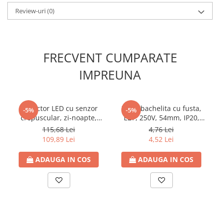
Review-uri
(0)
FRECVENT CUMPARATE
IMPREUNA
Proiector LED cu senzor
Dulie bachelita cu fusta,
-5%
-5%
crepuscular, zi-noapte,
E27, 250V, 54mm, IP20,
50W, 6500K lumina rece,
Eurolamp
115,68 Lei
4,76 Lei
4200lm, 220-240V, IP65
109,89 Lei
4,52 Lei
Eurolamp
ADAUGA IN COS
ADAUGA IN COS