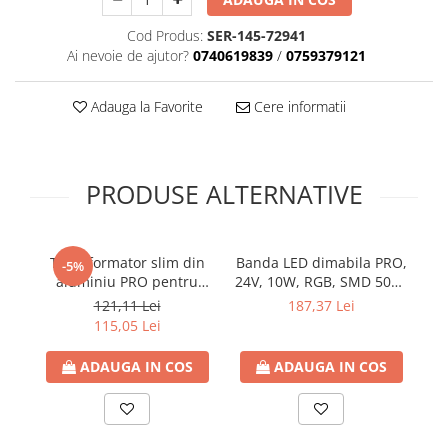
Cod Produs:
SER-145-72941
Ai nevoie de ajutor?
0740619839
/
0759379121
Adauga la Favorite
Cere informatii
PRODUSE ALTERNATIVE
Transformator slim din
Banda LED dimabila PRO,
T
-5%
aluminiu PRO pentru
24V, 10W, RGB, SMD 5050
banda LED 24V DC, 250W,
60LED/ml, IP68, Eurolamp
ba
121,11 Lei
187,37 Lei
10.42A, IP20, Eurolamp
(rola 5m)
115,05 Lei
ADAUGA IN COS
ADAUGA IN COS