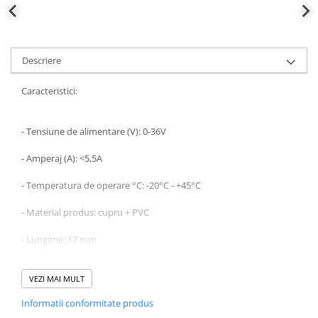
Descriere
Caracteristici:
- Tensiune de alimentare (V): 0-36V
- Amperaj (A): <5,5A
- Temperatura de operare °C: -20°C - +45°C
- Material produs: cupru + PVC
- Lungime: 17 mm
- Latime: 11 mm
VEZI MAI MULT
- Inaltime: 5 mm
Informatii conformitate produs