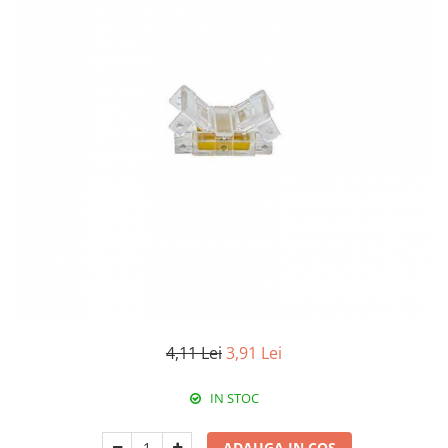
Paneluri LED
Corpuri de iluminat decorativ
interior/exterior
Exterior
Accesorii pentru iluminat
Dulii
Senzori de miscare, crepusculari si
ceasuri programabile
4,11 Lei
3,91 Lei
IN STOC
ADAUGA IN COS