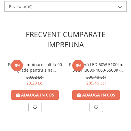
- Lungime: 99 mm
Review-uri
(0)
- Latime: 76 mm
- Inaltime: 186 mm
FRECVENT CUMPARATE
- Greutate Bruta Produs (Kg): 0.400kg
IMPREUNA
- Suport lampă: GU10
- Tip conexiune: bloc terminal
Piesa de imbinare colt la 90
Plafonieră LED 60W 5100Lm
-5%
-5%
grade pentru sina
3CCT (3000-4000-6500K)
magnetica, 145-59220,145-
Ø490x50mm Alb ARTE
30,82 Lei
300,48 Lei
59221 si 145-55161, 4 linii,
ILLUMINA MOTIVO
29,28 Lei
285,46 Lei
220V, negru, Eurolamp
ADAUGA IN COS
ADAUGA IN COS