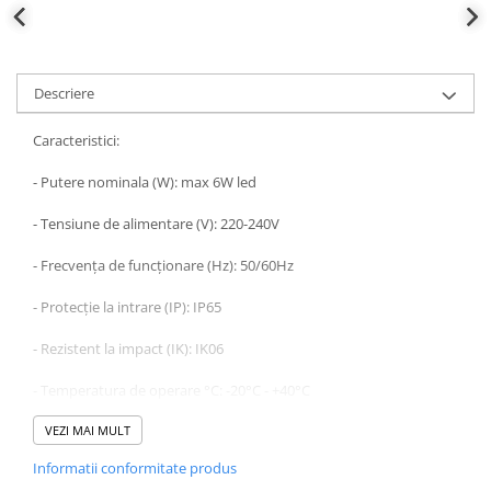
Descriere
Caracteristici:
- Putere nominala (W): max 6W led
- Tensiune de alimentare (V): 220-240V
- Frecvența de funcționare (Hz): 50/60Hz
- Protecție la intrare (IP): IP65
- Rezistent la impact (IK): IK06
- Temperatura de operare °C: -20°C - +40°C
- Material produs: Plastic & ABS
VEZI MAI MULT
Informatii conformitate produs
- Culoare produs: Bronz antic