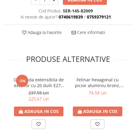
Cod Produs:
SER-145-82009
Ai nevoie de ajutor?
0740619839
/
0759379121
Adauga la Favorite
Cere informatii
PRODUSE ALTERNATIVE
Ghirlanda extensibila de
Felinar hexagonal cu
F
-5%
exterior cu 20 dulii E27 -
picior aluminiu bronz,
10 metri, IP64, Eurolamp
E27, max. 12W,
237,55 Lei
74,58 Lei
200x200x357mm, IP44,
3
225,67 Lei
Eurolamp
ADAUGA IN COS
ADAUGA IN COS