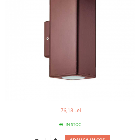
Paneluri LED
Corpuri de iluminat decorativ
interior/exterior
Exterior
Accesorii pentru iluminat
Dulii
Senzori de miscare, crepusculari si
ceasuri programabile
76,18 Lei
IN STOC
ADAUGA IN COS