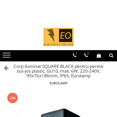
Toate Produsele
MCB - Sigurante automate
Iluminat
1 Modul (1P)
Curba B
Curba C
1
2
1 Modul (1P+N)
Curba B
Corp iluminat SQUARE BLACK pentru perete
sus-jos plastic, GU10, max. 6W, 220-240V,
Curba C
99x76x186mm, IP65, Eurolamp
2 Module (1P+N)
EUROLAMP
2 Module (2P)
3 Module (3P)
-5%
4 Module (3P+N)
RCCB - Intrerupatoare de curent
rezidual