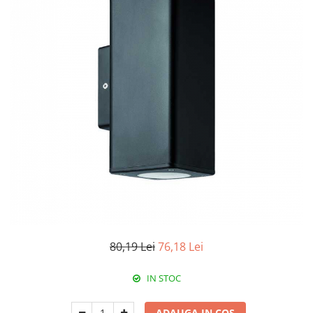
RCCB - 100mA - tip A
RCCB - 30mA - tip A
RCBO - Intrerupatoare cu protectie
diferentiala si la supracurent
RCBO - 10mA - tip A
RCBO - 30mA - tip A
Curba B
Curba C
RCBO - 30mA - tip A - Trifazat
Iluminat
Surse de iluminat
Banda LED si transformatoare
80,19 Lei
76,18 Lei
Becuri incandescente si halogn
Becuri si tuburi LED
IN STOC
Corpuri de iluminat
Aplice perete
ADAUGA IN COS