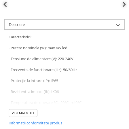
defectului de arc electric
Cabluri electrice
NYM-J
Descriere
NYY-J
Cleme si accesorii
Caracteristici:
Accesorii tablou
- Putere nominala (W): max 6W led
Blocuri de distributie
- Tensiune de alimentare (V): 220-240V
Busbar
Cleme cu conexiune rapida
- Frecvența de funcționare (Hz): 50/60Hz
Cleme derivatie
- Protecție la intrare (IP): IP65
Cleme terminale
- Rezistent la impact (IK): IK06
Cleme Wago
- Temperatura de operare °C: -20°C - +40°C
Dispozitive stingere incendii
tablouri
- Material produs: Plastic & ABS
VEZI MAI MULT
Pini terminali
Informatii conformitate produs
- Culoare produs: gri închis
Compensarea puterii reactive