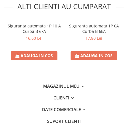
Separatoare sigurante fuzibile
ALTI CLIENTI AU CUMPARAT
Sigurante fuzibile
Sigurante fuzibile tip C,
dimensiune 10x38
Siguranta automata 1P 10 A
Siguranta automata 1P 6A
Sigurante fuzibile tip C,
Curba B 6kA
Curba B 6kA
dimensiune 14x51
16,60 Lei
17,80 Lei
Sigurante fuzibile tip D II
Sigurante fuzibile tip D III
ADAUGA IN COS
ADAUGA IN COS
Sigurante radio 5x20
SV comutator modular de sarcină
SPD - Descarcator - Protectie
supratensiuni
MAGAZINUL MEU
T12
T2
CLIENTI
Statie incarcare AUTO
DATE COMERCIALE
Tablouri electrice
SUPORT CLIENTI
Tablouri electrice IP40