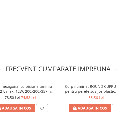
FRECVENT CUMPARATE IMPREUNA
r hexagonal cu picior aluminiu
Corp iluminat ROUND CUPRU
E27, max. 12W, 200x200x357mm,
pentru perete sus-jos plastic
IP44, Eurolamp
max. 6W, 220-240V, 99x76x186
78,50 Lei
74,58 Lei
83,56 Lei
Eurolamp
ADAUGA IN COS
ADAUGA IN COS