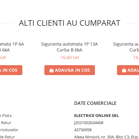
ALTI CLIENTI AU CUMPARAT
omata 1P 6A
Siguranta automata 1P 13A
Siguranta a
B 6kA
Curba B 6kA
Curb
Lei
16,60 Lei
16
 IN COS
ADAUGA IN COS
ADAU
DATE COMERCIALE
 Plata
ELECTRICE ONLINE SRL
e Retur
J2021002634408
Produselor
43736958
de Retur
Aleea Ninsorii, nr. 30A, Bloc C3, Etaj 