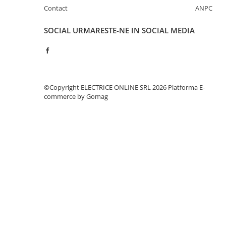
Separatoare sigurante fuzibile
Contact
ANPC
Sigurante fuzibile
SOCIAL
URMARESTE-NE IN SOCIAL MEDIA
Sigurante fuzibile tip C,
dimensiune 10x38
Sigurante fuzibile tip C,
dimensiune 14x51
Sigurante fuzibile tip D II
©Copyright ELECTRICE ONLINE SRL 2026
Platforma E-
Sigurante fuzibile tip D III
commerce by Gomag
Sigurante radio 5x20
SV comutator modular de sarcină
SPD - Descarcator - Protectie
supratensiuni
T12
T2
Statie incarcare AUTO
Tablouri electrice
Tablouri electrice IP40