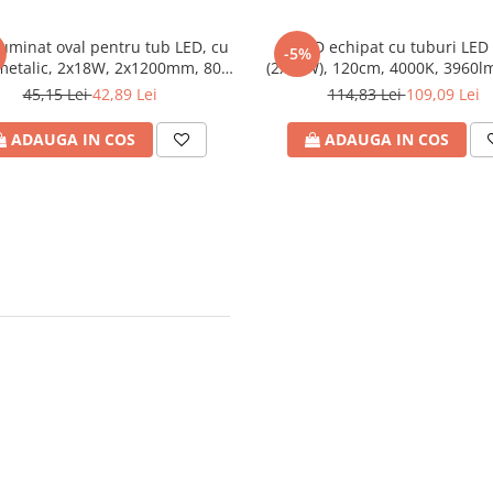
luminat oval pentru tub LED, cu
FIPAD echipat cu tuburi LE
-5%
 metalic, 2x18W, 2x1200mm, 80-
(2x18W), 120cm, 4000K, 3960lm
270V, IP20, Eurolamp
IK08, Eurolamp
45,15 Lei
42,89 Lei
114,83 Lei
109,09 Lei
ADAUGA IN COS
ADAUGA IN COS