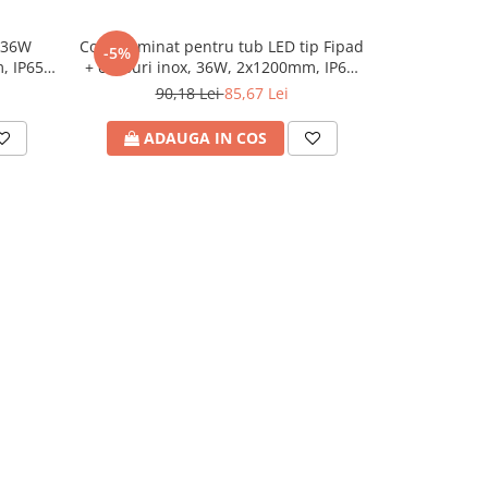
D 36W
Corp iluminat pentru tub LED tip Fipad
Corp 
-5%
-5%
, IP65,
+ clipsuri inox, 36W, 2x1200mm, IP65,
interconecta
Eurolamp
6500K lumin
90,18 Lei
85,67 Lei
22
265V
ADAUGA IN COS
ADA