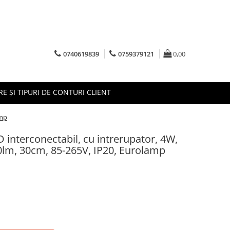
0740619839
0759379121
0,00
RE ȘI TIPURI DE CONTURI CLIENT
amp
D interconectabil, cu intrerupator, 4W,
0lm, 30cm, 85-265V, IP20, Eurolamp