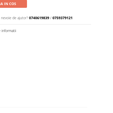
A IN COS
i nevoie de ajutor?
0740619839
/
0759379121
informatii