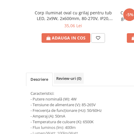
Plafoniere
Corp iluminat oval cu grilaj pentru tub
Corp i
Proiectoare
-5%
LED, 2x9W, 2x600mm, 80-270V, IP20,
grilaj
Spoturi tavan
Eurolamp
35,06 Lei
Surse de iluminat tehnic si
accesorii
ADAUGA IN COS
Corpuri liniare
Iluminat de siguranta
Iluminat pe sina magnetica
Paneluri LED
Corpuri de iluminat decorativ
Review-uri
(0)
Descriere
interior/exterior
Exterior
Caracteristici:
Accesorii pentru iluminat
- Putere nominală (W): 4W
- Tensiune de alimentare (V): 85-265V
Dulii
- Frecvența de funcționare (Hz): 50/60Hz
Senzori de miscare, crepusculari si
- Amperaj (A): 50mA
ceasuri programabile
- Temperatura de culoare (K): 6500K
- Flux luminos (lm): 400lm
AFDD – Dispozitive de detectare a
- Lumen/Watt: 100lm/Watt