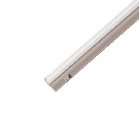
RCCB - 100mA - tip A
RCCB - 30mA - tip A
RCBO - Intrerupatoare cu protectie
diferentiala si la supracurent
RCBO - 10mA - tip A
RCBO - 30mA - tip A
Curba B
Curba C
RCBO - 30mA - tip A - Trifazat
Iluminat
Surse de iluminat
Banda LED si transformatoare
Becuri incandescente si halogn
Becuri si tuburi LED
Corpuri de iluminat
Aplice perete