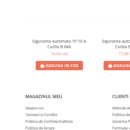
- Secțiunea cablului: 2x0,50mm
Contoare de energie
Doze si aparataj modular
Protectia Sistemelor Fotovoltaicelor
Separatoare si fuzibile de curent
continuu
Siguranta automata 1P 10 A
Siguranta aut
Cablu solar
Curba B 6kA
Curba 
Descarcatoare de curent continuu
16,60 Lei
17,80 
Tablouri echipate PV
ADAUGA IN COS
ADAUGA
Relee si contactoare modulare
Contactoare modulare
DigiTop
Relee de timp
MAGAZINUL MEU
CLIENTI
Relee monitorizare
Despre noi
Metode de
Separatoare si sigurante fuzibile
Termeni si Conditii
Politica d
Separatoare de sarcina
Politica de Confidentialitate
Garantia 
Politica de livrare
Formular 