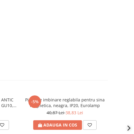
 ANTIC
Piesa de imbinare reglabila pentru sina
Piesa im
-5%
-5%
, GU10,
magnetica, neagra, IP20, Eurolamp
magnetic
mm, IP65,
59000 s
40,87 Lei
38,83 Lei
ADAUGA IN COS
A