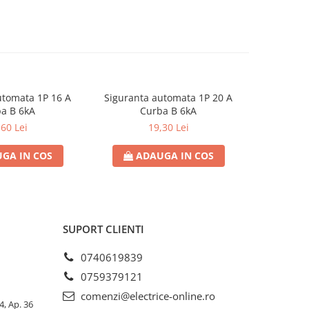
utomata 1P 16 A
Siguranta automata 1P 20 A
Sigurant
a B 6kA
Curba B 6kA
C
,60 Lei
19,30 Lei
GA IN COS
ADAUGA IN COS
AD
SUPORT CLIENTI
0740619839
0759379121
comenzi@electrice-online.ro
4, Ap. 36