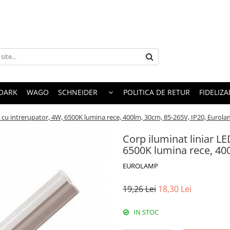
OARK
WAGO
SCHNEIDER
POLITICA DE RETUR
FIDELIZA
l, cu intrerupator, 4W, 6500K lumina rece, 400lm, 30cm, 85-265V, IP20, Eurol
Corp iluminat liniar LE
6500K lumina rece, 40
EUROLAMP
19,26 Lei
18,30 Lei
IN STOC