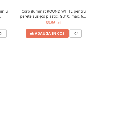
miniu
Corp iluminat ROUND WHITE pentru
Lampa metali
-5%
perete sus-jos plastic, GU10, max. 6W,
max. 10W, 2
lamp
220-240V, 99x76x186mm, IP65,
I
83,56 Lei
128,
Eurolamp
ADAUGA IN COS
ADA