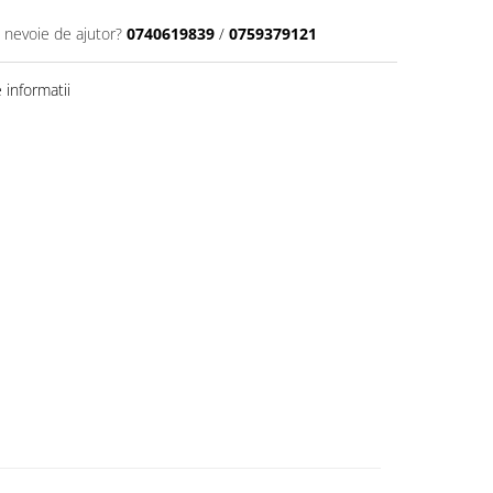
i nevoie de ajutor?
0740619839
/
0759379121
informatii