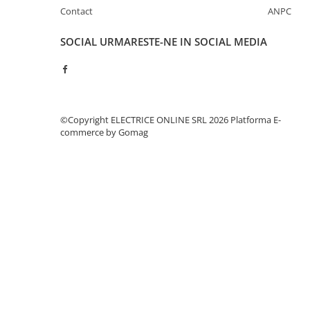
Separatoare sigurante fuzibile
Contact
ANPC
Sigurante fuzibile
SOCIAL
URMARESTE-NE IN SOCIAL MEDIA
Sigurante fuzibile tip C,
dimensiune 10x38
Sigurante fuzibile tip C,
dimensiune 14x51
Sigurante fuzibile tip D II
©Copyright ELECTRICE ONLINE SRL 2026
Platforma E-
Sigurante fuzibile tip D III
commerce by Gomag
Sigurante radio 5x20
SV comutator modular de sarcină
SPD - Descarcator - Protectie
supratensiuni
T12
T2
Statie incarcare AUTO
Tablouri electrice
Tablouri electrice IP40