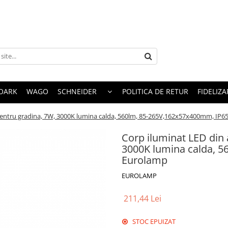
OARK
WAGO
SCHNEIDER
POLITICA DE RETUR
FIDELIZA
pentru gradina, 7W, 3000K lumina calda, 560lm, 85-265V,162x57x400mm, IP6
Corp iluminat LED din 
3000K lumina calda, 5
Eurolamp
EUROLAMP
211,44 Lei
STOC EPUIZAT