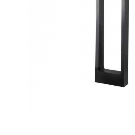
RCCB - 100mA - tip A
RCCB - 30mA - tip A
RCBO - Intrerupatoare cu protectie
diferentiala si la supracurent
RCBO - 10mA - tip A
RCBO - 30mA - tip A
Curba B
Curba C
RCBO - 30mA - tip A - Trifazat
Iluminat
Surse de iluminat
Banda LED si transformatoare
Becuri incandescente si halogn
Becuri si tuburi LED
Corpuri de iluminat
Aplice perete