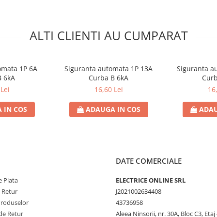
ALTI CLIENTI AU CUMPARAT
omata 1P 6A
Siguranta automata 1P 13A
Siguranta a
B 6kA
Curba B 6kA
Curb
Lei
16,60 Lei
16
 IN COS
ADAUGA IN COS
ADAU
DATE COMERCIALE
 Plata
ELECTRICE ONLINE SRL
e Retur
J2021002634408
Produselor
43736958
de Retur
Aleea Ninsorii, nr. 30A, Bloc C3, Etaj 