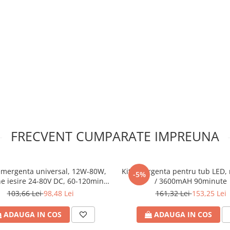
FRECVENT CUMPARATE IMPREUNA
emergenta universal, 12W-80W,
Kit emergenta pentru tub LED
-5%
e iesire 24-80V DC, 60-120min,
/ 3600mAH 90minute
x41x27mm, IP20, Eurolamp
103,66 Lei
98,48 Lei
161,32 Lei
153,25 Lei
ADAUGA IN COS
ADAUGA IN COS