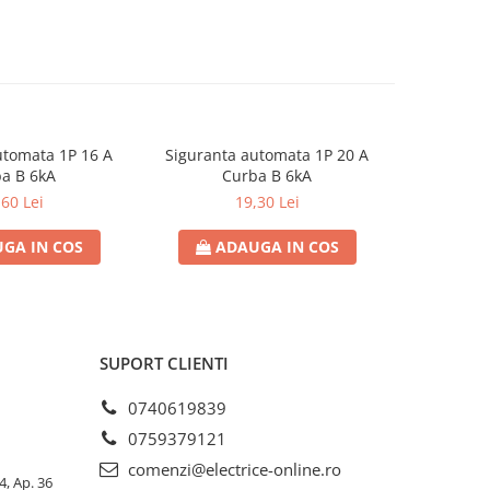
utomata 1P 16 A
Siguranta automata 1P 20 A
Sigurant
a B 6kA
Curba B 6kA
C
,60 Lei
19,30 Lei
GA IN COS
ADAUGA IN COS
AD
SUPORT CLIENTI
0740619839
0759379121
comenzi@electrice-online.ro
4, Ap. 36