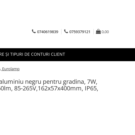
0740619839
0759379121
0,00
RE ȘI TIPURI DE CONTURI CLIENT
5, Eurolamp
aluminiu negru pentru gradina, 7W,
60lm, 85-265V,162x57x400mm, IP65,