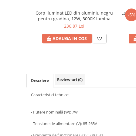
Plafoniere
Corp iluminat LED din aluminiu negru
Lampa 
Proiectoare
-5%
pentru gradina, 12W, 3000K lumina
0
Spoturi tavan
calda, 960lm, 85-265V, 162x57x600,
236,87 Lei
Surse de iluminat tehnic si
IP65, Eurolamp
accesorii
ADAUGA IN COS
Corpuri liniare
Iluminat de siguranta
Iluminat pe sina magnetica
Paneluri LED
Corpuri de iluminat decorativ
Review-uri
(0)
Descriere
interior/exterior
Exterior
Caracteristici tehnice:
Accesorii pentru iluminat
Dulii
- Putere nominală (W): 7W
Senzori de miscare, crepusculari si
ceasuri programabile
- Tensiune de alimentare (V): 85-265V
AFDD – Dispozitive de detectare a
- Frecvența de funcționare (Hz): 50/60Hz