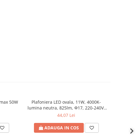
, max 50W
Plafoniera LED ovala, 11W, 4000Κ-
Plafonier
-5%
lumina neutra, 825lm, Φ17, 220-240V,
3CCT (30
IP65, alb-negru, ARTE ILLUMINA,
Alb 
44,07 Lei
2
Eurolamp
ADAUGA IN COS
A