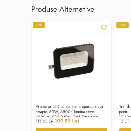
Produse Alternative
Proiectoare
Spoturi tavan
Surse de iluminat tehnic si
-5%
-5%
accesorii
Corpuri liniare
Iluminat de siguranta
Iluminat pe sina magnetica
Paneluri LED
Corpuri de iluminat decorativ
interior/exterior
Exterior
Accesorii pentru iluminat
Dulii
Proiector LED cu senzor crepuscular, zi-
Transf
Senzori de miscare, crepusculari si
noapte, 50W, 6500K lumina rece,
pentr
ceasuri programabile
4200lm, 220-240V, IP65 Eurolamp
10.42A
AFDD – Dispozitive de detectare a
109,89 Lei
115,68 Lei
121,11
defectului de arc electric