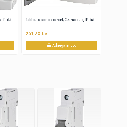
, IP 65
Tablou electric aparent, 24 module, IP 65
Tablou elec
1500VDC, ET
251,70 Lei
168,30 
Adauga in cos