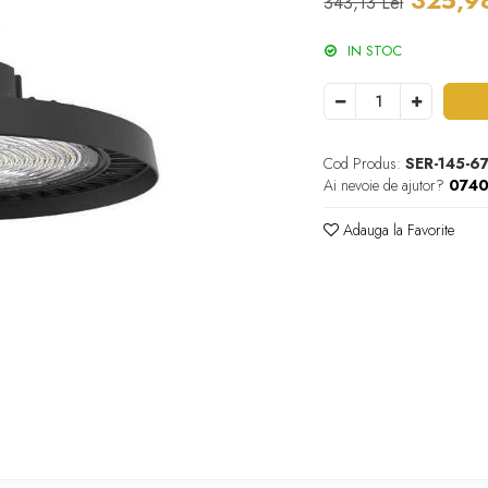
325,98
343,13 Lei
IN STOC
Cod Produs:
SER-145-6
Ai nevoie de ajutor?
074
Adauga la Favorite