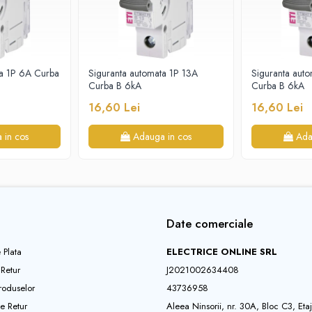
ta 1P 6A Curba
Siguranta automata 1P 13A
Siguranta aut
Curba B 6kA
Curba B 6kA
16,60 Lei
16,60 Lei
 in cos
Adauga in cos
Ada
Date comerciale
 Plata
ELECTRICE ONLINE SRL
 Retur
J2021002634408
roduselor
43736958
e Retur
Aleea Ninsorii, nr. 30A, Bloc C3, Eta