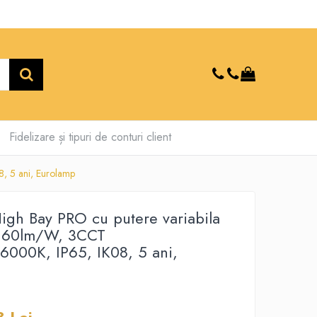
Fidelizare și tipuri de conturi client
 5 ani, Eurolamp
High Bay PRO cu putere variabila
160lm/W, 3CCT
000K, IP65, IK08, 5 ani,