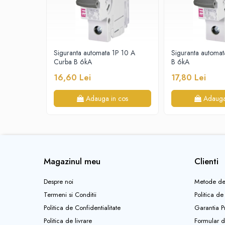
Tablouri electrice - ST
- Înălțime: 151 mm²
Tablouri Combo (Curenti tari +
media)
- Diametru: Φ254mm²
Tablouri electrice aparente - usa
- Garanție Eurolamp: 5 ani
Siguranta automata 1P 10 A
Siguranta automa
metal
Curba B 6kA
B 6kA
- Certificari: Da
Tablouri electrice incastrate - usa
16,60 Lei
17,80 Lei
alba metal
- Marcaj CE: Da
Tablouri electrice IP65
Adauga in cos
Adauga
- Inaltime de instalare: 5-7m
Tablouri Multimedia
- Clasa de izolare: clasa I
- Tip conexiune: fir
- Împământare: Da
Magazinul meu
Clienti
- Lungime cablu: 300 mm
Despre noi
Metode de
- Secțiunea transversală a cablului: 3x1mm²
Termeni si Conditii
Politica de
Politica de Confidentialitate
Garantia P
Politica de livrare
Formular d