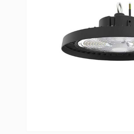
RCCB - 100mA - tip A
RCCB - 30mA - tip A
RCBO - Intrerupatoare cu protectie
diferentiala si la supracurent
RCBO - 10mA - tip A
RCBO - 30mA - tip A
Curba B
Curba C
RCBO - 30mA - tip A - Trifazat
Iluminat
Surse de iluminat
Banda LED si transformatoare
Becuri incandescente si halogn
Becuri si tuburi LED
Corpuri de iluminat
Aplice perete
Plafoniere