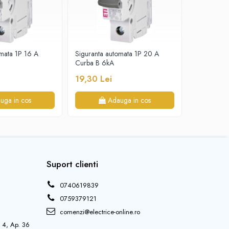
omata 1P 16 A
Siguranta automata 1P 20 A
Siguranta 
Curba B 6kA
Curba B 6
19,30 Lei
18,20 Le
uga in cos
Adauga in cos
Suport clienti
0740619839
0759379121
comenzi@electrice-online.ro
j 4, Ap. 36