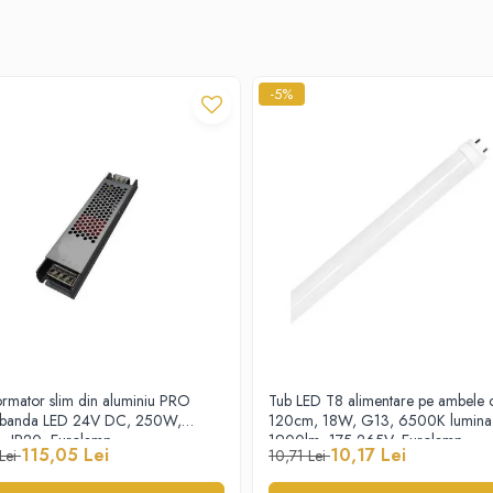
-5%
ormator slim din aluminiu PRO
Tub LED T8 alimentare pe ambele c
u banda LED 24V DC, 250W,
120cm, 18W, G13, 6500K lumina 
, IP20, Eurolamp
1900lm, 175-265V, Eurolamp
115,05 Lei
10,17 Lei
 Lei
10,71 Lei