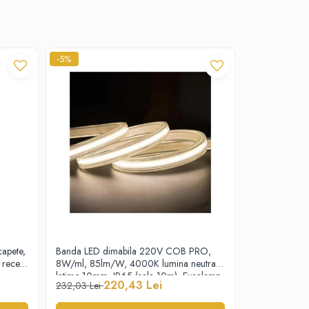
-5%
-5%
apete,
Banda LED dimabila 220V COB PRO,
Bec LED PLUS
rece,
8W/ml, 85lm/W, 4000K lumina neutra,
10W, E27, 40
latime 10mm, IP65 (rola 10m), Eurolamp
170-265V, Eu
220,43 Lei
15
232,03 Lei
16,34 Lei