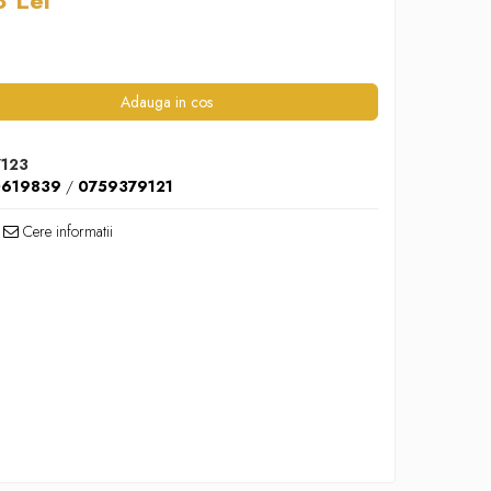
 Lei
Adauga in cos
7123
0619839
/
0759379121
Cere informatii