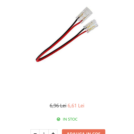
Paneluri LED
Corpuri de iluminat decorativ
interior/exterior
Exterior
Accesorii pentru iluminat
Dulii
Senzori de miscare, crepusculari si
ceasuri programabile
6,96 Lei
6,61 Lei
IN STOC
ADAUGA IN COS