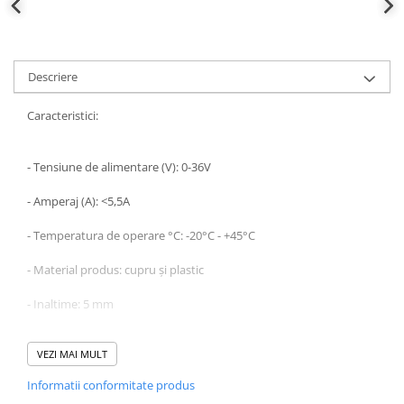
Descriere
Caracteristici:
- Tensiune de alimentare (V): 0-36V
- Amperaj (A): <5,5A
- Temperatura de operare °C: -20°C - +45°C
- Material produs: cupru și plastic
- Inaltime: 5 mm
- Latime: 10 mm
VEZI MAI MULT
- Lungime: 190 mm
Informatii conformitate produs