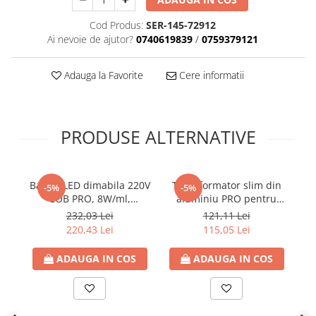
Cod Produs:
SER-145-72912
Ai nevoie de ajutor?
0740619839
/
0759379121
Adauga la Favorite
Cere informatii
PRODUSE ALTERNATIVE
Banda LED dimabila 220V
Transformator slim din
Tu
-5%
-5%
COB PRO, 8W/ml,
aluminiu PRO pentru
a
85lm/W, 4000K lumina
banda LED 24V DC, 250W,
1
232,03 Lei
121,11 Lei
neutra, latime 10mm,
10.42A, IP20, Eurolamp
r
220,43 Lei
115,05 Lei
IP65 (rola 10m), Eurolamp
ADAUGA IN COS
ADAUGA IN COS