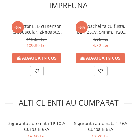
IMPREUNA
Contoare de energie
Doze si aparataj modular
Protectia Sistemelor Fotovoltaicelor
Proiector LED cu senzor
Dulie bachelita cu fusta,
-5%
-5%
Separatoare si fuzibile de curent
crepuscular, zi-noapte,
E27, 250V, 54mm, IP20,
continuu
50W, 6500K lumina rece,
Eurolamp
115,68 Lei
4,76 Lei
4200lm, 220-240V, IP65
109,89 Lei
4,52 Lei
Cablu solar
Eurolamp
Descarcatoare de curent continuu
ADAUGA IN COS
ADAUGA IN COS
Tablouri echipate PV
Relee si contactoare modulare
Contactoare modulare
DigiTop
ALTI CLIENTI AU CUMPARAT
Relee de timp
Relee monitorizare
Separatoare si sigurante fuzibile
Siguranta automata 1P 10 A
Siguranta automata 1P 6A
Separatoare de sarcina
Curba B 6kA
Curba B 6kA
16,60 Lei
17,80 Lei