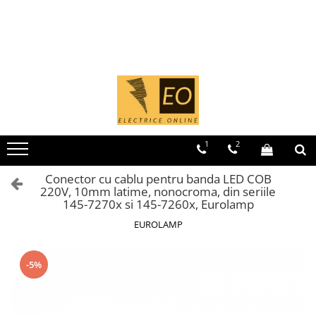
Toate Produsele
MCB - Sigurante automate
Iluminat
1 Modul (1P)
Curba B
Curba C
1
2
1 Modul (1P+N)
Curba B
Conector cu cablu pentru banda LED COB
220V, 10mm latime, nonocroma, din seriile
Curba C
145-7270x si 145-7260x, Eurolamp
2 Module (1P+N)
EUROLAMP
2 Module (2P)
3 Module (3P)
-5%
4 Module (3P+N)
RCCB - Intrerupatoare de curent
rezidual