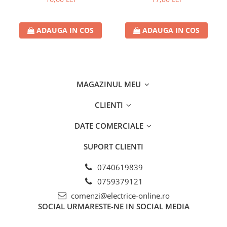
Separatoare sigurante fuzibile
Sigurante fuzibile
ADAUGA IN COS
ADAUGA IN COS
Sigurante fuzibile tip C,
dimensiune 10x38
Sigurante fuzibile tip C,
dimensiune 14x51
Sigurante fuzibile tip D II
MAGAZINUL MEU
Sigurante fuzibile tip D III
CLIENTI
Sigurante radio 5x20
SV comutator modular de sarcină
DATE COMERCIALE
SPD - Descarcator - Protectie
supratensiuni
SUPORT CLIENTI
T12
0740619839
T2
0759379121
Statie incarcare AUTO
comenzi@electrice-online.ro
Tablouri electrice
SOCIAL
URMARESTE-NE IN SOCIAL MEDIA
Tablouri electrice IP40