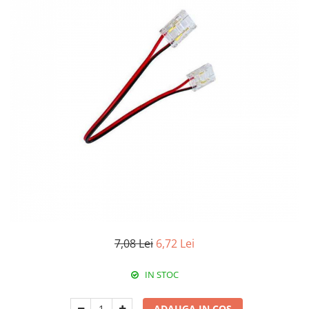
RCCB - 100mA - tip A
RCCB - 30mA - tip A
RCBO - Intrerupatoare cu protectie
diferentiala si la supracurent
RCBO - 10mA - tip A
RCBO - 30mA - tip A
Curba B
Curba C
RCBO - 30mA - tip A - Trifazat
Iluminat
Surse de iluminat
Banda LED si transformatoare
7,08 Lei
6,72 Lei
Becuri incandescente si halogn
Becuri si tuburi LED
IN STOC
Corpuri de iluminat
Aplice perete
ADAUGA IN COS