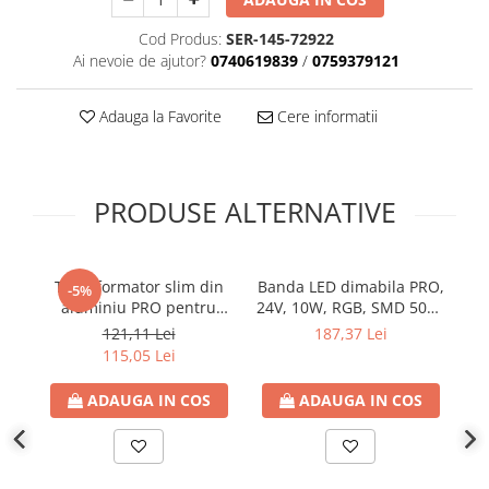
Plafoniere
Cod Produs:
SER-145-72922
Proiectoare
Ai nevoie de ajutor?
0740619839
/
0759379121
Spoturi tavan
Surse de iluminat tehnic si
Adauga la Favorite
Cere informatii
accesorii
Corpuri liniare
Iluminat de siguranta
PRODUSE ALTERNATIVE
Iluminat pe sina magnetica
Paneluri LED
Corpuri de iluminat decorativ
Transformator slim din
Banda LED dimabila PRO,
B
-5%
interior/exterior
aluminiu PRO pentru
24V, 10W, RGB, SMD 5050
banda LED 24V DC, 250W,
60LED/ml, IP68, Eurolamp
9
Exterior
121,11 Lei
187,37 Lei
10.42A, IP20, Eurolamp
(rola 5m)
ne
115,05 Lei
Accesorii pentru iluminat
Dulii
ADAUGA IN COS
ADAUGA IN COS
Senzori de miscare, crepusculari si
ceasuri programabile
AFDD – Dispozitive de detectare a