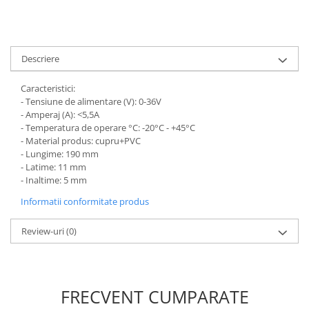
defectului de arc electric
Cabluri electrice
NYM-J
Descriere
NYY-J
Cleme si accesorii
Caracteristici:
Accesorii tablou
- Tensiune de alimentare (V): 0-36V
- Amperaj (A): <5,5A
Blocuri de distributie
- Temperatura de operare °C: -20°C - +45°C
- Material produs: cupru+PVC
Busbar
- Lungime: 190 mm
Cleme cu conexiune rapida
- Latime: 11 mm
- Inaltime: 5 mm
Cleme derivatie
Informatii conformitate produs
Cleme terminale
Cleme Wago
Review-uri
(0)
Dispozitive stingere incendii
tablouri
Pini terminali
FRECVENT CUMPARATE
Compensarea puterii reactive