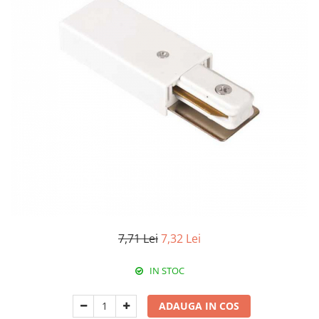
Paneluri LED
Corpuri de iluminat decorativ
interior/exterior
Exterior
Accesorii pentru iluminat
Dulii
Senzori de miscare, crepusculari si
ceasuri programabile
7,71 Lei
7,32 Lei
IN STOC
ADAUGA IN COS