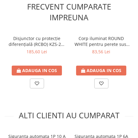
FRECVENT CUMPARATE
IMPREUNA
Disjunctor cu protecție
Corp iluminat ROUND
diferențială (RCBO) KZS-2M
WHITE pentru perete sus-
A C16/0.03
jos plastic, GU10, max. 6W,
185,60 Lei
83,56 Lei
220-240V, 99x76x186mm,
IP65, Eurolamp
ADAUGA IN COS
ADAUGA IN COS
ALTI CLIENTI AU CUMPARAT
Siguranta automata 1P 10 A
Siguranta automata 1P 6A