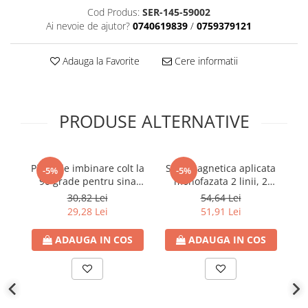
Cod Produs:
SER-145-59002
Ai nevoie de ajutor?
0740619839
/
0759379121
Adauga la Favorite
Cere informatii
PRODUSE ALTERNATIVE
Piesa de imbinare colt la
Sina magnetica aplicata
-5%
-5%
90 grade pentru sina
monofazata 2 linii, 2
magnetica, 145-
metri, alba, Eurolamp
30,82 Lei
54,64 Lei
59220,145-59221 si 145-
pe
29,28 Lei
51,91 Lei
55161, 4 linii, 220V,
14
negru, Eurolamp
ADAUGA IN COS
ADAUGA IN COS