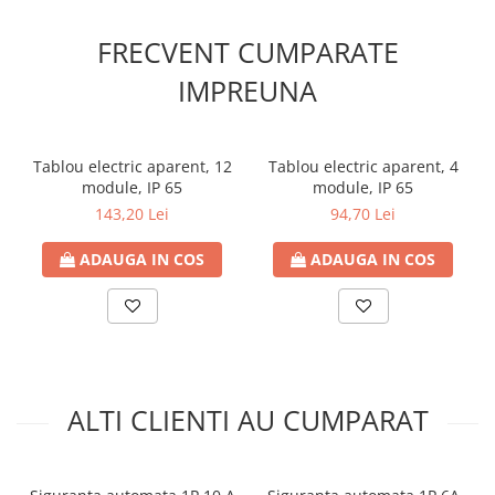
Contoare de energie
FRECVENT CUMPARATE
Doze si aparataj modular
Protectia Sistemelor Fotovoltaicelor
IMPREUNA
Separatoare si fuzibile de curent
continuu
Cablu solar
Tablou electric aparent, 12
Tablou electric aparent, 4
module, IP 65
module, IP 65
Descarcatoare de curent continuu
143,20 Lei
94,70 Lei
Tablouri echipate PV
ADAUGA IN COS
ADAUGA IN COS
Relee si contactoare modulare
Contactoare modulare
DigiTop
Relee de timp
Relee monitorizare
ALTI CLIENTI AU CUMPARAT
Separatoare si sigurante fuzibile
Separatoare de sarcina