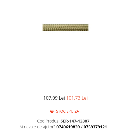
RCCB - 100mA - tip A
RCCB - 30mA - tip A
RCBO - Intrerupatoare cu protectie
diferentiala si la supracurent
RCBO - 10mA - tip A
RCBO - 30mA - tip A
Curba B
Curba C
RCBO - 30mA - tip A - Trifazat
Iluminat
Surse de iluminat
Banda LED si transformatoare
107,09 Lei
101,73 Lei
Becuri incandescente si halogn
STOC EPUIZAT
Becuri si tuburi LED
Corpuri de iluminat
Cod Produs:
SER-147-13307
Ai nevoie de ajutor?
0740619839
/
0759379121
Aplice perete