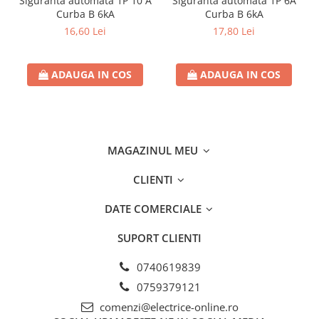
Siguranta automata 1P 10 A
Siguranta automata 1P 6A
Separatoare sigurante fuzibile
Curba B 6kA
Curba B 6kA
Sigurante fuzibile
16,60 Lei
17,80 Lei
Sigurante fuzibile tip C,
dimensiune 10x38
ADAUGA IN COS
ADAUGA IN COS
Sigurante fuzibile tip C,
dimensiune 14x51
Sigurante fuzibile tip D II
Sigurante fuzibile tip D III
Sigurante radio 5x20
MAGAZINUL MEU
SV comutator modular de sarcină
CLIENTI
SPD - Descarcator - Protectie
supratensiuni
DATE COMERCIALE
T12
SUPORT CLIENTI
T2
Statie incarcare AUTO
0740619839
Tablouri electrice
0759379121
Tablouri electrice IP40
comenzi@electrice-online.ro