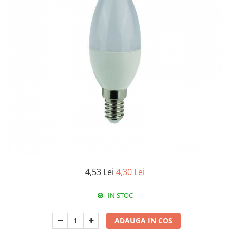
RCCB - 100mA - tip A
RCCB - 30mA - tip A
RCBO - Intrerupatoare cu protectie
diferentiala si la supracurent
RCBO - 10mA - tip A
RCBO - 30mA - tip A
Curba B
Curba C
RCBO - 30mA - tip A - Trifazat
Iluminat
Surse de iluminat
Banda LED si transformatoare
4,53 Lei
4,30 Lei
Becuri incandescente si halogn
IN STOC
Becuri si tuburi LED
Corpuri de iluminat
ADAUGA IN COS
Aplice perete