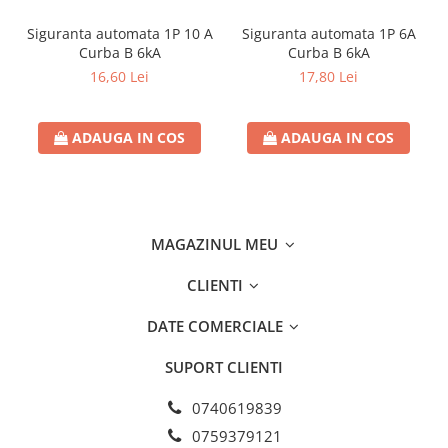
Separatoare sigurante fuzibile
Sigurante fuzibile
Siguranta automata 1P 10 A
Siguranta automata 1P 6A
Curba B 6kA
Curba B 6kA
Sigurante fuzibile tip C,
16,60 Lei
17,80 Lei
dimensiune 10x38
Sigurante fuzibile tip C,
dimensiune 14x51
ADAUGA IN COS
ADAUGA IN COS
Sigurante fuzibile tip D II
Sigurante fuzibile tip D III
Sigurante radio 5x20
SV comutator modular de sarcină
MAGAZINUL MEU
SPD - Descarcator - Protectie
supratensiuni
CLIENTI
T12
DATE COMERCIALE
T2
SUPORT CLIENTI
Statie incarcare AUTO
Tablouri electrice
0740619839
Tablouri electrice IP40
0759379121