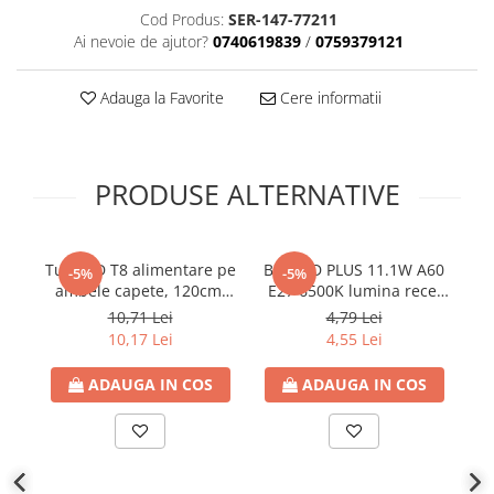
Cod Produs:
SER-147-77211
Plafoniere
Ai nevoie de ajutor?
0740619839
/
0759379121
Proiectoare
Spoturi tavan
Adauga la Favorite
Cere informatii
Surse de iluminat tehnic si
accesorii
Corpuri liniare
PRODUSE ALTERNATIVE
Iluminat de siguranta
Iluminat pe sina magnetica
Paneluri LED
Tub LED T8 alimentare pe
Bec LED PLUS 11.1W A60
B
-5%
-5%
Corpuri de iluminat decorativ
ambele capete, 120cm,
E27 6500K lumina rece,
interior/exterior
18W, G13, 6500K lumina
1055 lm, 220V-
10,71 Lei
4,79 Lei
rece, 1900lm, 175-265V,
240V,Eurolamp
Exterior
10,17 Lei
4,55 Lei
Eurolamp
Accesorii pentru iluminat
ADAUGA IN COS
ADAUGA IN COS
Dulii
Senzori de miscare, crepusculari si
ceasuri programabile
AFDD – Dispozitive de detectare a