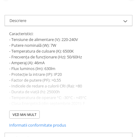
defectului de arc electric
Cabluri electrice
NYM-J
Descriere
NYY-J
Caracteristici:
Cleme si accesorii
- Tensiune de alimentare (V): 220-240V
Accesorii tablou
- Putere nominală (W): 7W
- Temperatura de culoare (K): 6500K
Blocuri de distributie
- Frecvența de funcționare (Hz): 50/60Hz
Busbar
- Amperaj (A): 46mA
- Flux luminos (lm): 630lm
Cleme cu conexiune rapida
- Protecție la intrare (IP): IP20
- Factor de putere (PF): >0,55
Cleme derivatie
- Indicele de redare a culorii CRI (Ra): >80
Cleme terminale
- Durata de viață (h): 25000h
- Temperatura de operare °C: -30°C - +45°C
Cleme Wago
- Clasa Energetică (din septembrie 2021): F
- Suport lampă: E14
Dispozitive stingere incendii
- Tip LED: SMD2835
VEZI MAI MULT
tablouri
- Forma becului: C37
Informatii conformitate produs
Pini terminali
- Cicluri de comutare (ON/OFF): 25000
- Timp de pornire (sec): 0,5 sec
Compensarea puterii reactive