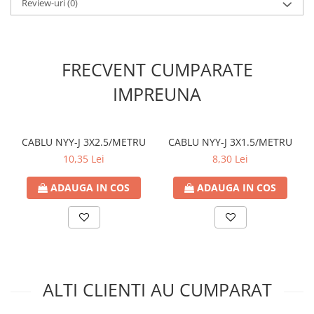
- Mercur (Hg): 0,00%
Review-uri
(0)
Contoare de energie
- Unghiul fasciculului: 200°
- Diametru (mm): 37mm
Doze si aparataj modular
- Înălțime (mm): 100 mm
Protectia Sistemelor Fotovoltaicelor
- Greutate brută produs (Kg): 0,030
FRECVENT CUMPARATE
Separatoare si fuzibile de curent
- Material produs: Plastic cu radiator din aluminiu
continuu
IMPREUNA
Cablu solar
Descarcatoare de curent continuu
CABLU NYY-J 3X2.5/METRU
CABLU NYY-J 3X1.5/METRU
Tablouri echipate PV
10,35 Lei
8,30 Lei
Relee si contactoare modulare
ADAUGA IN COS
ADAUGA IN COS
Contactoare modulare
DigiTop
Relee de timp
Relee monitorizare
Separatoare si sigurante fuzibile
ALTI CLIENTI AU CUMPARAT
Separatoare de sarcina