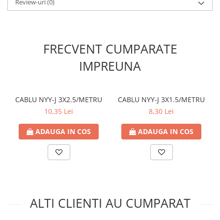
- Indicele de redare a culorii CRI (Ra): >80
Review-uri
(0)
- Durata de viață (h): 25000h
- Temperatura de operare °C: -30°C - +45°C
FRECVENT CUMPARATE
- Clasa Energetică (din septembrie 2021): F
IMPREUNA
- Suport lampă: G9
- Tip LED: SMD2835
CABLU NYY-J 3X2.5/METRU
CABLU NYY-J 3X1.5/METRU
10,35 Lei
8,30 Lei
- Forma becului: G9
ADAUGA IN COS
ADAUGA IN COS
- Cicluri de comutare (ON/OFF): 25000
- Timp de pornire (sec): 0,5 sec
- Mercur (Hg): 0,00%
- Unghiul fasciculului: 360°
ALTI CLIENTI AU CUMPARAT
- Diametru (mm): 16mm