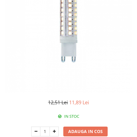
Corpuri de iluminat decorativ
interior/exterior
Exterior
Accesorii pentru iluminat
Dulii
Senzori de miscare, crepusculari si
ceasuri programabile
12,51 Lei
11,89 Lei
IN STOC
ADAUGA IN COS