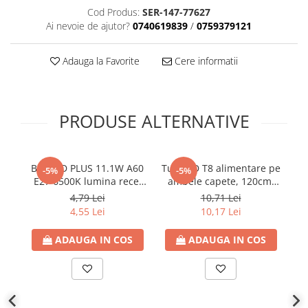
Cod Produs:
SER-147-77627
Ai nevoie de ajutor?
0740619839
/
0759379121
Adauga la Favorite
Cere informatii
PRODUSE ALTERNATIVE
Bec LED PLUS 11.1W A60
Tub LED T8 alimentare pe
B
-5%
-5%
E27 6500K lumina rece,
ambele capete, 120cm,
E
1055 lm, 220V-
18W, G13, 6500K lumina
8
4,79 Lei
10,71 Lei
240V,Eurolamp
rece, 1900lm, 175-265V,
4,55 Lei
10,17 Lei
Eurolamp
ADAUGA IN COS
ADAUGA IN COS