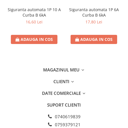
- Înălțime (mm): 62mm
Siguranta automata 1P 10 A
Siguranta automata 1P 6A
- Greutate brută produs (Kg): 0,017
Curba B 6kA
Curba B 6kA
16,60 Lei
17,80 Lei
- Material produs: Ceramic & Plastic
ADAUGA IN COS
ADAUGA IN COS
MAGAZINUL MEU
CLIENTI
DATE COMERCIALE
SUPORT CLIENTI
0740619839
0759379121