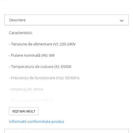
Descriere
Caracteristici:
- Tensiune de alimentare (V): 220-240V
- Putere nominală (W): 6W
- Temperatura de culoare (K): 6500K
- Frecvența de funcționare (Hz): 50/60Hz
- Amperaj (A): 26mA
- Flux luminos (lm): 580 lm
- Protecție la intrare (IP): IP20
VEZI MAI MULT
Informatii conformitate produs
- Factor de putere (PF): >0,50