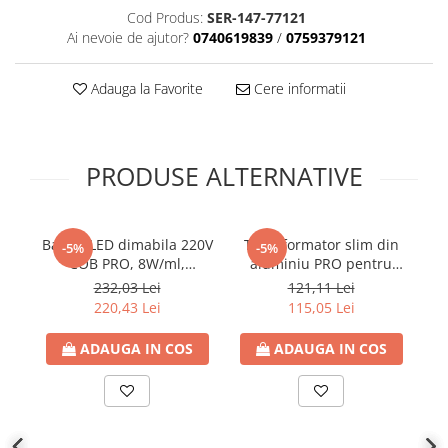
Cod Produs:
SER-147-77121
Plafoniere
Ai nevoie de ajutor?
0740619839
/
0759379121
Proiectoare
Spoturi tavan
Adauga la Favorite
Cere informatii
Surse de iluminat tehnic si
accesorii
Corpuri liniare
PRODUSE ALTERNATIVE
Iluminat de siguranta
Iluminat pe sina magnetica
Paneluri LED
Banda LED dimabila 220V
Transformator slim din
Tu
-5%
-5%
Corpuri de iluminat decorativ
COB PRO, 8W/ml,
aluminiu PRO pentru
a
interior/exterior
85lm/W, 4000K lumina
banda LED 24V DC, 250W,
1
232,03 Lei
121,11 Lei
neutra, latime 10mm,
10.42A, IP20, Eurolamp
r
Exterior
220,43 Lei
115,05 Lei
IP65 (rola 10m), Eurolamp
Accesorii pentru iluminat
ADAUGA IN COS
ADAUGA IN COS
Dulii
Senzori de miscare, crepusculari si
ceasuri programabile
AFDD – Dispozitive de detectare a