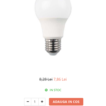
RCCB - 100mA - tip A
RCCB - 30mA - tip A
RCBO - Intrerupatoare cu protectie
diferentiala si la supracurent
RCBO - 10mA - tip A
RCBO - 30mA - tip A
Curba B
Curba C
RCBO - 30mA - tip A - Trifazat
Iluminat
Surse de iluminat
Banda LED si transformatoare
8,28 Lei
7,86 Lei
Becuri incandescente si halogn
IN STOC
Becuri si tuburi LED
Corpuri de iluminat
ADAUGA IN COS
Aplice perete