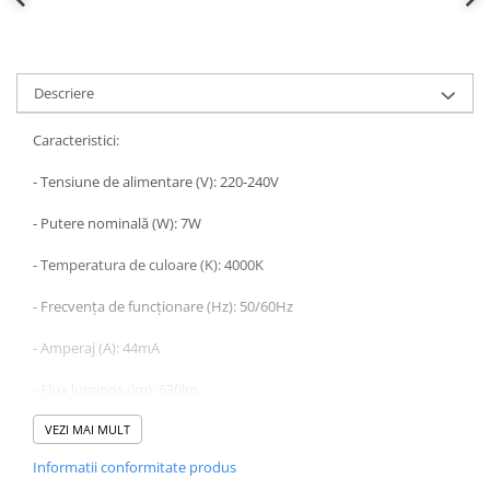
Descriere
Caracteristici:
- Tensiune de alimentare (V): 220-240V
- Putere nominală (W): 7W
- Temperatura de culoare (K): 4000K
- Frecvența de funcționare (Hz): 50/60Hz
- Amperaj (A): 44mA
- Flux luminos (lm): 630lm
- Protecție la intrare (IP): IP20
VEZI MAI MULT
Informatii conformitate produs
- Factor de putere (PF): >0,55