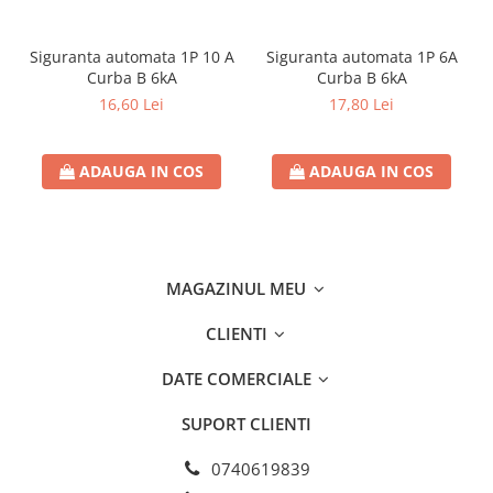
- Unghiul fasciculului: 200°
Siguranta automata 1P 10 A
Siguranta automata 1P 6A
- Diametru (mm): 36mm
Curba B 6kA
Curba B 6kA
16,60 Lei
17,80 Lei
- Înălțime (mm): 113mm
- Greutate brută produs (Kg): 0,032
ADAUGA IN COS
ADAUGA IN COS
- Material produs: plastic cu radiator din aluminiu
MAGAZINUL MEU
CLIENTI
DATE COMERCIALE
SUPORT CLIENTI
0740619839