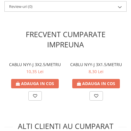
- Indicele de redare a culorii CRI (Ra): >80
Review-uri
(0)
- Durata de viata (h): 25000h
- Temperatura de operare °C: -30°C - +45°C
FRECVENT CUMPARATE
- Clasa energetica: A+
IMPREUNA
- Clasa Energetică 2019/2015: F
- Suport lampa: E14
CABLU NYY-J 3X2.5/METRU
CABLU NYY-J 3X1.5/METRU
10,35 Lei
8,30 Lei
- Tip LED: SMD2835
ADAUGA IN COS
ADAUGA IN COS
- Forma becului: F37
- Cicluri de comutare (ON/OFF): 25000
- Reglabil: Nu
- Timp de pornire (sec): 0,5 sec
ALTI CLIENTI AU CUMPARAT
- Mercur (Hg): 0,00%