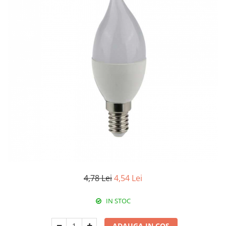
Paneluri LED
Corpuri de iluminat decorativ
interior/exterior
Exterior
Accesorii pentru iluminat
Dulii
Senzori de miscare, crepusculari si
ceasuri programabile
4,78 Lei
4,54 Lei
IN STOC
ADAUGA IN COS