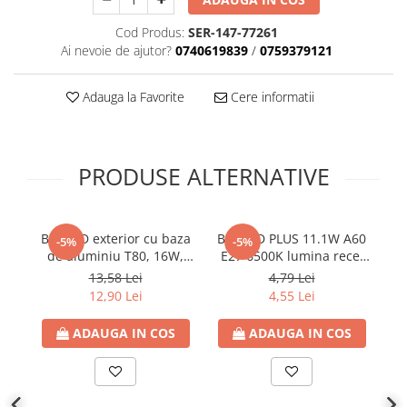
Cod Produs:
SER-147-77261
Ai nevoie de ajutor?
0740619839
/
0759379121
Adauga la Favorite
Cere informatii
PRODUSE ALTERNATIVE
Bec LED exterior cu baza
Bec LED PLUS 11.1W A60
B
-5%
-5%
de aluminiu T80, 16W,
E27 6500K lumina rece,
E27, 6500K lumina rece,
1055 lm, 220V-
13,58 Lei
4,79 Lei
1760lm, 100-277V,
240V,Eurolamp
12,90 Lei
4,55 Lei
Eurolamp
ADAUGA IN COS
ADAUGA IN COS