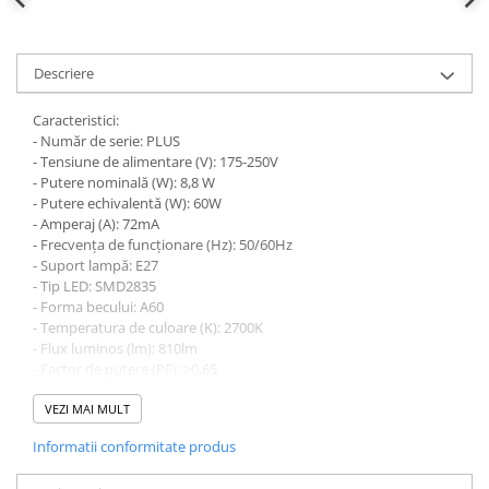
defectului de arc electric
Cabluri electrice
NYM-J
Descriere
NYY-J
Caracteristici:
Cleme si accesorii
- Număr de serie: PLUS
Accesorii tablou
- Tensiune de alimentare (V): 175-250V
- Putere nominală (W): 8,8 W
Blocuri de distributie
- Putere echivalentă (W): 60W
Busbar
- Amperaj (A): 72mA
- Frecvența de funcționare (Hz): 50/60Hz
Cleme cu conexiune rapida
- Suport lampă: E27
- Tip LED: SMD2835
Cleme derivatie
- Forma becului: A60
Cleme terminale
- Temperatura de culoare (K): 2700K
- Flux luminos (lm): 810lm
Cleme Wago
- Factor de putere (PF): >0,65
- Indicele de redare a culorii CRI (Ra): >80
Dispozitive stingere incendii
- Durata de viață (h): 25000h
VEZI MAI MULT
tablouri
- Timp de pornire (sec): 0,5 sec
Informatii conformitate produs
Pini terminali
- Cicluri de comutare (ON/OFF): 25000
- Reglabil: Nu
Compensarea puterii reactive