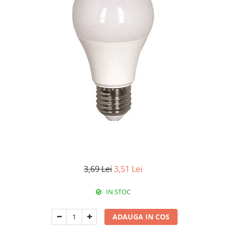
RCCB - 100mA - tip A
RCCB - 30mA - tip A
RCBO - Intrerupatoare cu protectie
diferentiala si la supracurent
RCBO - 10mA - tip A
RCBO - 30mA - tip A
Curba B
Curba C
RCBO - 30mA - tip A - Trifazat
Iluminat
Surse de iluminat
Banda LED si transformatoare
3,69 Lei
3,51 Lei
Becuri incandescente si halogn
IN STOC
Becuri si tuburi LED
Corpuri de iluminat
ADAUGA IN COS
Aplice perete