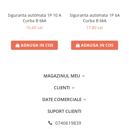
Separatoare sigurante fuzibile
Sigurante fuzibile
Siguranta automata 1P 10 A
Siguranta automata 1P 6A
Sigurante fuzibile tip C,
Curba B 6kA
Curba B 6kA
dimensiune 10x38
16,60 Lei
17,80 Lei
Sigurante fuzibile tip C,
dimensiune 14x51
Sigurante fuzibile tip D II
ADAUGA IN COS
ADAUGA IN COS
Sigurante fuzibile tip D III
Sigurante radio 5x20
SV comutator modular de sarcină
MAGAZINUL MEU
SPD - Descarcator - Protectie
supratensiuni
CLIENTI
T12
T2
DATE COMERCIALE
Statie incarcare AUTO
SUPORT CLIENTI
Tablouri electrice
Tablouri electrice IP40
0740619839