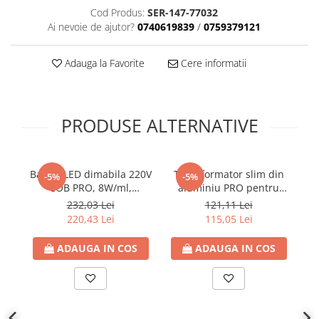
Cod Produs:
SER-147-77032
Plafoniere
Ai nevoie de ajutor?
0740619839
/
0759379121
Proiectoare
Spoturi tavan
Adauga la Favorite
Cere informatii
Surse de iluminat tehnic si
accesorii
Corpuri liniare
PRODUSE ALTERNATIVE
Iluminat de siguranta
Iluminat pe sina magnetica
Paneluri LED
Banda LED dimabila 220V
Transformator slim din
Tu
-5%
-5%
Corpuri de iluminat decorativ
COB PRO, 8W/ml,
aluminiu PRO pentru
a
interior/exterior
85lm/W, 4000K lumina
banda LED 24V DC, 250W,
1
232,03 Lei
121,11 Lei
neutra, latime 10mm,
10.42A, IP20, Eurolamp
r
Exterior
220,43 Lei
115,05 Lei
IP65 (rola 10m), Eurolamp
Accesorii pentru iluminat
ADAUGA IN COS
ADAUGA IN COS
Dulii
Senzori de miscare, crepusculari si
ceasuri programabile
AFDD – Dispozitive de detectare a